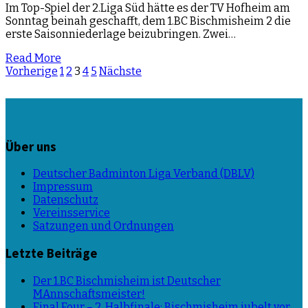
Im Top-Spiel der 2.Liga Süd hätte es der TV Hofheim am
Sonntag beinah geschafft, dem 1.BC Bischmisheim 2 die
erste Saisonniederlage beizubringen. Zwei…
Read More
Beitragsnavigation
Vorherige
1
2
3
4
5
Nächste
Über uns
Deutscher Badminton Liga Verband (DBLV)
Impressum
Datenschutz
Vereinsservice
Satzungen und Ordnungen
Letzte Beiträge
Der 1.BC Bischmisheim ist Deutscher
MAnnschaftsmeister!
Final Four – 2. Halbfinale: Bischmisheim jubelt vor