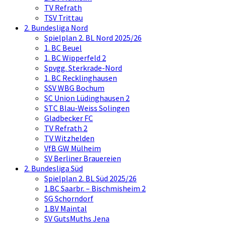
TV Refrath
TSV Trittau
2. Bundesliga Nord
Spielplan 2. BL Nord 2025/26
1. BC Beuel
1. BC Wipperfeld 2
Spvgg. Sterkrade-Nord
1. BC Recklinghausen
SSV WBG Bochum
SC Union Lüdinghausen 2
STC Blau-Weiss Solingen
Gladbecker FC
TV Refrath 2
TV Witzhelden
VfB GW Mülheim
SV Berliner Brauereien
2. Bundesliga Süd
Spielplan 2. BL Süd 2025/26
1.BC Saarbr. – Bischmisheim 2
SG Schorndorf
1.BV Maintal
SV GutsMuths Jena