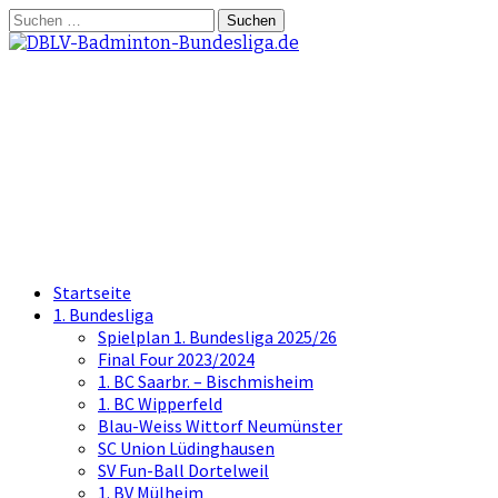
Springe
Suchen
zum
nach:
Inhalt
DBLV-Badminton-
Bundesliga.de
die offizielle Seite der Badminton
Bundesliga
Startseite
1. Bundesliga
Spielplan 1. Bundesliga 2025/26
Final Four 2023/2024
1. BC Saarbr. – Bischmisheim
1. BC Wipperfeld
Blau-Weiss Wittorf Neumünster
SC Union Lüdinghausen
SV Fun-Ball Dortelweil
1. BV Mülheim