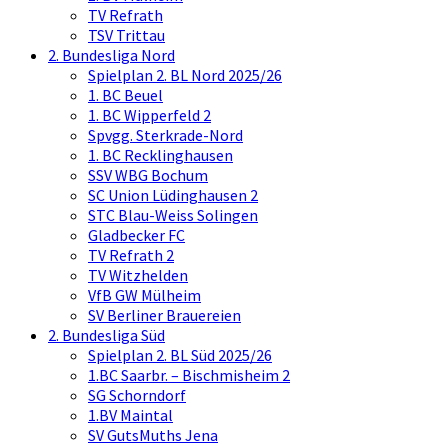
TV Refrath
TSV Trittau
2. Bundesliga Nord
Spielplan 2. BL Nord 2025/26
1. BC Beuel
1. BC Wipperfeld 2
Spvgg. Sterkrade-Nord
1. BC Recklinghausen
SSV WBG Bochum
SC Union Lüdinghausen 2
STC Blau-Weiss Solingen
Gladbecker FC
TV Refrath 2
TV Witzhelden
VfB GW Mülheim
SV Berliner Brauereien
2. Bundesliga Süd
Spielplan 2. BL Süd 2025/26
1.BC Saarbr. – Bischmisheim 2
SG Schorndorf
1.BV Maintal
SV GutsMuths Jena