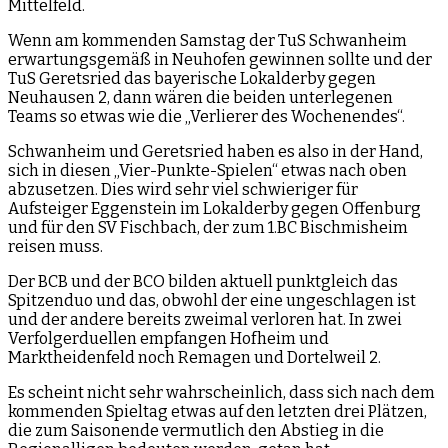
Mittelfeld.
Wenn am kommenden Samstag der TuS Schwanheim
erwartungsgemäß in Neuhofen gewinnen sollte und der
TuS Geretsried das bayerische Lokalderby gegen
Neuhausen 2, dann wären die beiden unterlegenen
Teams so etwas wie die „Verlierer des Wochenendes“.
Schwanheim und Geretsried haben es also in der Hand,
sich in diesen „Vier-Punkte-Spielen“ etwas nach oben
abzusetzen. Dies wird sehr viel schwieriger für
Aufsteiger Eggenstein im Lokalderby gegen Offenburg
und für den SV Fischbach, der zum 1.BC Bischmisheim
reisen muss.
Der BCB und der BCO bilden aktuell punktgleich das
Spitzenduo und das, obwohl der eine ungeschlagen ist
und der andere bereits zweimal verloren hat. In zwei
Verfolgerduellen empfangen Hofheim und
Marktheidenfeld noch Remagen und Dortelweil 2.
Es scheint nicht sehr wahrscheinlich, dass sich nach dem
kommenden Spieltag etwas auf den letzten drei Plätzen,
die zum Saisonende vermutlich den Abstieg in die