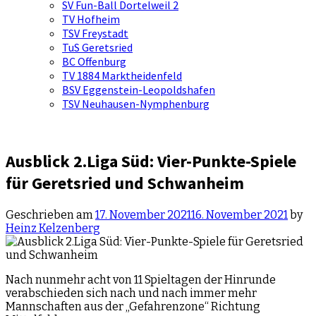
SV Fun-Ball Dortelweil 2
TV Hofheim
TSV Freystadt
TuS Geretsried
BC Offenburg
TV 1884 Marktheidenfeld
BSV Eggenstein-Leopoldshafen
TSV Neuhausen-Nymphenburg
Ausblick 2.Liga Süd: Vier-Punkte-Spiele
für Geretsried und Schwanheim
Geschrieben am
17. November 2021
16. November 2021
by
Heinz Kelzenberg
Nach nunmehr acht von 11 Spieltagen der Hinrunde
verabschieden sich nach und nach immer mehr
Mannschaften aus der „Gefahrenzone“ Richtung