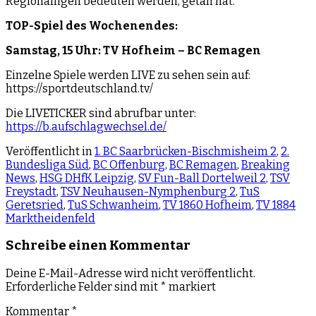
Regionalligen bedeuten werden, getan hat.
TOP-Spiel des Wochenendes:
Samstag, 15 Uhr: TV Hofheim – BC Remagen
Einzelne Spiele werden LIVE zu sehen sein auf:
https://sportdeutschland.tv/
Die LIVETICKER sind abrufbar unter:
https://b.aufschlagwechsel.de/
Veröffentlicht in
1. BC Saarbrücken-Bischmisheim 2
,
2.
Bundesliga Süd
,
BC Offenburg
,
BC Remagen
,
Breaking
News
,
HSG DHfK Leipzig
,
SV Fun-Ball Dortelweil 2
,
TSV
Freystadt
,
TSV Neuhausen-Nymphenburg 2
,
TuS
Geretsried
,
TuS Schwanheim
,
TV 1860 Hofheim
,
TV 1884
Marktheidenfeld
Schreibe einen Kommentar
Deine E-Mail-Adresse wird nicht veröffentlicht.
Erforderliche Felder sind mit
*
markiert
Kommentar
*