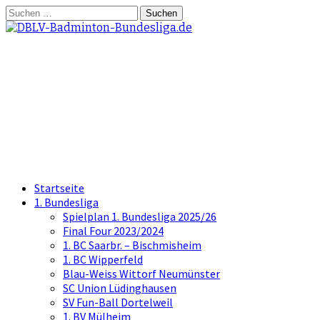
Springe
Suchen
zum
nach:
Inhalt
DBLV-Badminton-
Bundesliga.de
die offizielle Seite der Badminton
Bundesliga
Startseite
1. Bundesliga
Spielplan 1. Bundesliga 2025/26
Final Four 2023/2024
1. BC Saarbr. – Bischmisheim
1. BC Wipperfeld
Blau-Weiss Wittorf Neumünster
SC Union Lüdinghausen
SV Fun-Ball Dortelweil
1. BV Mülheim