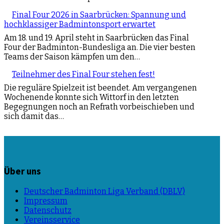
Final Four 2026 in Saarbrücken: Spannung und
hochklassiger Badmintonsport erwartet
Am 18. und 19. April steht in Saarbrücken das Final
Four der Badminton-Bundesliga an. Die vier besten
Teams der Saison kämpfen um den…
Teilnehmer des Final Four stehen fest!
Die reguläre Spielzeit ist beendet. Am vergangenen
Wochenende konnte sich Wittorf in den letzten
Begegnungen noch an Refrath vorbeischieben und
sich damit das…
Über uns
Deutscher Badminton Liga Verband (DBLV)
Impressum
Datenschutz
Vereinsservice