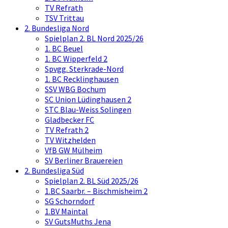
TV Refrath
TSV Trittau
2. Bundesliga Nord
Spielplan 2. BL Nord 2025/26
1. BC Beuel
1. BC Wipperfeld 2
Spvgg. Sterkrade-Nord
1. BC Recklinghausen
SSV WBG Bochum
SC Union Lüdinghausen 2
STC Blau-Weiss Solingen
Gladbecker FC
TV Refrath 2
TV Witzhelden
VfB GW Mülheim
SV Berliner Brauereien
2. Bundesliga Süd
Spielplan 2. BL Süd 2025/26
1.BC Saarbr. – Bischmisheim 2
SG Schorndorf
1.BV Maintal
SV GutsMuths Jena