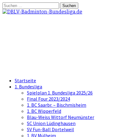
Springe
Suchen
zum
nach:
Inhalt
DBLV-Badminton-
Bundesliga.de
die offizielle Seite der Badminton
Bundesliga
Startseite
1. Bundesliga
Spielplan 1. Bundesliga 2025/26
Final Four 2023/2024
1. BC Saarbr. – Bischmisheim
1. BC Wipperfeld
Blau-Weiss Wittorf Neumünster
SC Union Lüdinghausen
SV Fun-Ball Dortelweil
1. BV Mülheim