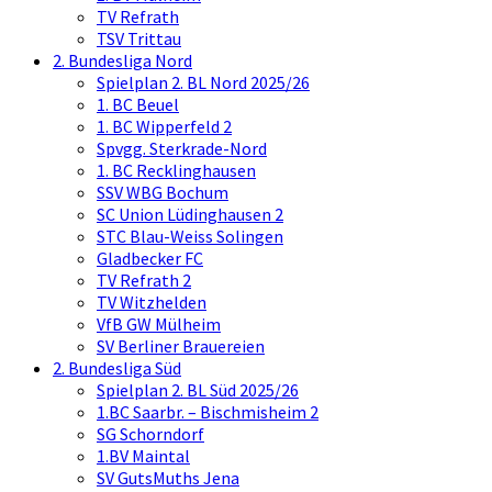
TV Refrath
TSV Trittau
2. Bundesliga Nord
Spielplan 2. BL Nord 2025/26
1. BC Beuel
1. BC Wipperfeld 2
Spvgg. Sterkrade-Nord
1. BC Recklinghausen
SSV WBG Bochum
SC Union Lüdinghausen 2
STC Blau-Weiss Solingen
Gladbecker FC
TV Refrath 2
TV Witzhelden
VfB GW Mülheim
SV Berliner Brauereien
2. Bundesliga Süd
Spielplan 2. BL Süd 2025/26
1.BC Saarbr. – Bischmisheim 2
SG Schorndorf
1.BV Maintal
SV GutsMuths Jena