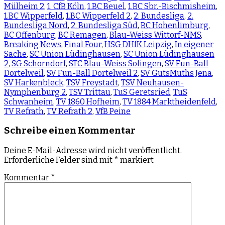
Mülheim 2
,
1. CfB Köln
,
1.BC Beuel
,
1.BC Sbr.-Bischmisheim
,
1.BC Wipperfeld
,
1.BC Wipperfeld 2
,
2. Bundesliga
,
2.
Bundesliga Nord
,
2. Bundesliga Süd
,
BC Hohenlimburg
,
BC Offenburg
,
BC Remagen
,
Blau-Weiss Wittorf-NMS
,
Breaking News
,
Final Four
,
HSG DHfK Leipzig
,
In eigener
Sache
,
SC Union Lüdinghausen
,
SC Union Lüdinghausen
2
,
SG Schorndorf
,
STC Blau-Weiss Solingen
,
SV Fun-Ball
Dortelweil
,
SV Fun-Ball Dortelweil 2
,
SV GutsMuths Jena
,
SV Harkenbleck
,
TSV Freystadt
,
TSV Neuhausen-
Nymphenburg 2
,
TSV Trittau
,
TuS Geretsried
,
TuS
Schwanheim
,
TV 1860 Hofheim
,
TV 1884 Marktheidenfeld
,
TV Refrath
,
TV Refrath 2
,
VfB Peine
Schreibe einen Kommentar
Deine E-Mail-Adresse wird nicht veröffentlicht.
Erforderliche Felder sind mit
*
markiert
Kommentar
*