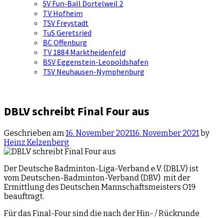
SV Fun-Ball Dortelweil 2
TV Hofheim
TSV Freystadt
TuS Geretsried
BC Offenburg
TV 1884 Marktheidenfeld
BSV Eggenstein-Leopoldshafen
TSV Neuhausen-Nymphenburg
DBLV schreibt Final Four aus
Geschrieben am
16. November 2021
16. November 2021
by
Heinz Kelzenberg
Der Deutsche Badminton-Liga-Verband e.V. (DBLV) ist
vom Deutschen-Badminton-Verband (DBV) mit der
Ermittlung des Deutschen Mannschaftsmeisters O19
beauftragt.
Für das Final-Four sind die nach der Hin- / Rückrunde