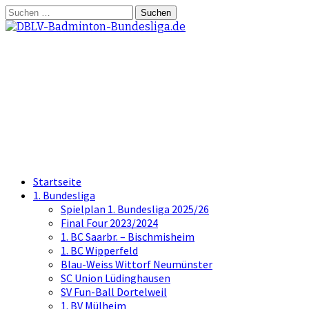
Springe
Suchen
zum
nach:
Inhalt
DBLV-Badminton-
Bundesliga.de
die offizielle Seite der Badminton
Bundesliga
Startseite
1. Bundesliga
Spielplan 1. Bundesliga 2025/26
Final Four 2023/2024
1. BC Saarbr. – Bischmisheim
1. BC Wipperfeld
Blau-Weiss Wittorf Neumünster
SC Union Lüdinghausen
SV Fun-Ball Dortelweil
1. BV Mülheim