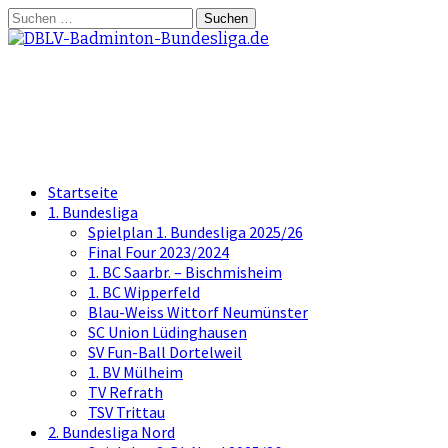
Springe
Suchen
zum
nach:
Inhalt
DBLV-Badminton-Bundesliga.d
die offizielle Seite der Badminton Bundes
Startseite
1. Bundesliga
Spielplan 1. Bundesliga 2025/26
Final Four 2023/2024
1. BC Saarbr. – Bischmisheim
1. BC Wipperfeld
Blau-Weiss Wittorf Neumünster
SC Union Lüdinghausen
SV Fun-Ball Dortelweil
1. BV Mülheim
TV Refrath
TSV Trittau
2. Bundesliga Nord