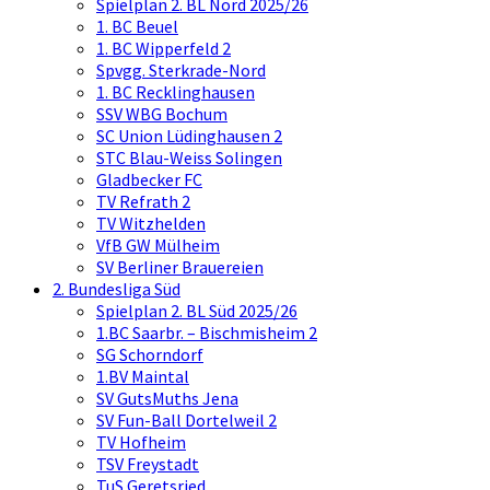
Spielplan 2. BL Nord 2025/26
1. BC Beuel
1. BC Wipperfeld 2
Spvgg. Sterkrade-Nord
1. BC Recklinghausen
SSV WBG Bochum
SC Union Lüdinghausen 2
STC Blau-Weiss Solingen
Gladbecker FC
TV Refrath 2
TV Witzhelden
VfB GW Mülheim
SV Berliner Brauereien
2. Bundesliga Süd
Spielplan 2. BL Süd 2025/26
1.BC Saarbr. – Bischmisheim 2
SG Schorndorf
1.BV Maintal
SV GutsMuths Jena
SV Fun-Ball Dortelweil 2
TV Hofheim
TSV Freystadt
TuS Geretsried