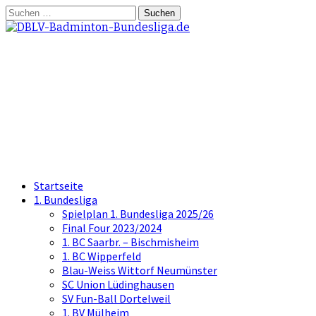
Springe
Suchen
zum
nach:
Inhalt
DBLV-Badminton-
Bundesliga.de
die offizielle Seite der Badminton
Bundesliga
Startseite
1. Bundesliga
Spielplan 1. Bundesliga 2025/26
Final Four 2023/2024
1. BC Saarbr. – Bischmisheim
1. BC Wipperfeld
Blau-Weiss Wittorf Neumünster
SC Union Lüdinghausen
SV Fun-Ball Dortelweil
1. BV Mülheim