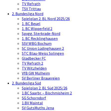
TV Refrath
TSV Trittau
2. Bundesliga Nord
Spielplan 2. BL Nord 2025/26
1. BC Beuel
1. BC Wipperfeld 2
Spvgg. Sterkrade-Nord
1. BC Recklinghausen
SSV WBG Bochum
SC Union Lüdinghausen 2
STC Blau-Weiss Solingen
Gladbecker FC
TV Refrath 2
TV Witzhelden
VfB GW Mülheim
SV Berliner Brauereien
2. Bundesliga Süd
Spielplan 2. BL Süd 2025/26
1.BC Saarbr. – Bischmisheim 2
SG Schorndorf
1.BV Maintal
SV GutsMuths Jena