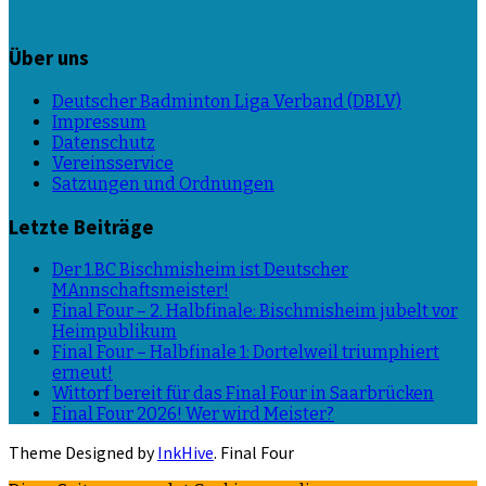
Über uns
Deutscher Badminton Liga Verband (DBLV)
Impressum
Datenschutz
Vereinsservice
Satzungen und Ordnungen
Letzte Beiträge
Der 1.BC Bischmisheim ist Deutscher
MAnnschaftsmeister!
Final Four – 2. Halbfinale: Bischmisheim jubelt vor
Heimpublikum
Final Four – Halbfinale 1: Dortelweil triumphiert
erneut!
Wittorf bereit für das Final Four in Saarbrücken
Final Four 2026! Wer wird Meister?
Theme Designed by
InkHive
.
Final Four