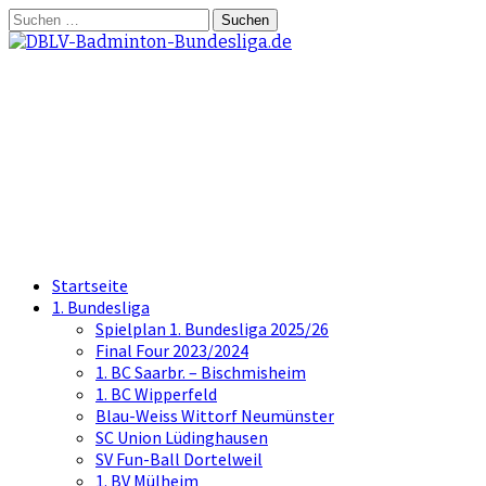
Springe
Suchen
zum
nach:
Inhalt
DBLV-Badminton-
Bundesliga.de
die offizielle Seite der Badminton
Bundesliga
Startseite
1. Bundesliga
Spielplan 1. Bundesliga 2025/26
Final Four 2023/2024
1. BC Saarbr. – Bischmisheim
1. BC Wipperfeld
Blau-Weiss Wittorf Neumünster
SC Union Lüdinghausen
SV Fun-Ball Dortelweil
1. BV Mülheim