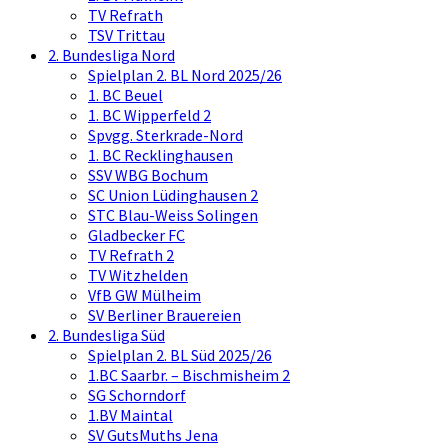
TV Refrath
TSV Trittau
2. Bundesliga Nord
Spielplan 2. BL Nord 2025/26
1. BC Beuel
1. BC Wipperfeld 2
Spvgg. Sterkrade-Nord
1. BC Recklinghausen
SSV WBG Bochum
SC Union Lüdinghausen 2
STC Blau-Weiss Solingen
Gladbecker FC
TV Refrath 2
TV Witzhelden
VfB GW Mülheim
SV Berliner Brauereien
2. Bundesliga Süd
Spielplan 2. BL Süd 2025/26
1.BC Saarbr. – Bischmisheim 2
SG Schorndorf
1.BV Maintal
SV GutsMuths Jena