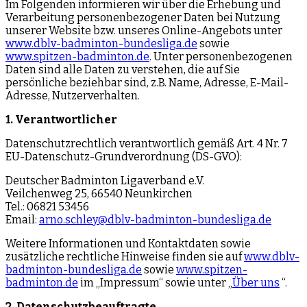
Im Folgenden informieren wir über die Erhebung und
Verarbeitung personenbezogener Daten bei Nutzung
unserer Website bzw. unseres Online-Angebots unter
www.dblv-badminton-bundesliga.de
sowie
www.spitzen-badminton.de
. Unter personenbezogenen
Daten sind alle Daten zu verstehen, die auf Sie
persönliche beziehbar sind, z.B. Name, Adresse, E-Mail-
Adresse, Nutzerverhalten.
1. Verantwortlicher
Datenschutzrechtlich verantwortlich gemäß Art. 4 Nr. 7
EU-Datenschutz-Grundverordnung (DS-GVO):
Deutscher Badminton Ligaverband e.V.
Veilchenweg 25, 66540 Neunkirchen
Tel.: 06821 53456
Email:
arno.schley@dblv-badminton-bundesliga.de
Weitere Informationen und Kontaktdaten sowie
zusätzliche rechtliche Hinweise finden sie auf
www.dblv-
badminton-bundesliga.de
sowie
www.spitzen-
badminton.de
im „Impressum“ sowie unter „
Über uns
“.
2. Datenschutzbeauftragte