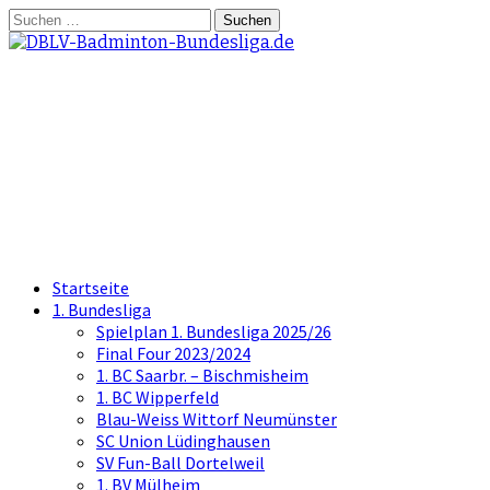
Springe
Suchen
zum
nach:
Inhalt
DBLV-Badminton-
Bundesliga.de
die offizielle Seite der Badminton
Bundesliga
Startseite
1. Bundesliga
Spielplan 1. Bundesliga 2025/26
Final Four 2023/2024
1. BC Saarbr. – Bischmisheim
1. BC Wipperfeld
Blau-Weiss Wittorf Neumünster
SC Union Lüdinghausen
SV Fun-Ball Dortelweil
1. BV Mülheim