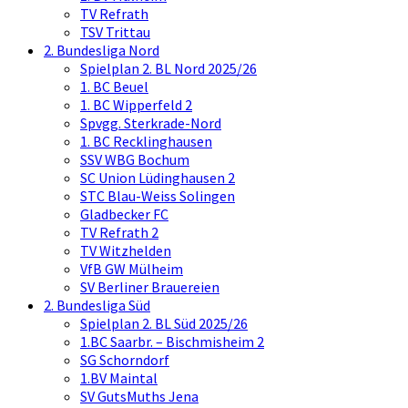
TV Refrath
TSV Trittau
2. Bundesliga Nord
Spielplan 2. BL Nord 2025/26
1. BC Beuel
1. BC Wipperfeld 2
Spvgg. Sterkrade-Nord
1. BC Recklinghausen
SSV WBG Bochum
SC Union Lüdinghausen 2
STC Blau-Weiss Solingen
Gladbecker FC
TV Refrath 2
TV Witzhelden
VfB GW Mülheim
SV Berliner Brauereien
2. Bundesliga Süd
Spielplan 2. BL Süd 2025/26
1.BC Saarbr. – Bischmisheim 2
SG Schorndorf
1.BV Maintal
SV GutsMuths Jena