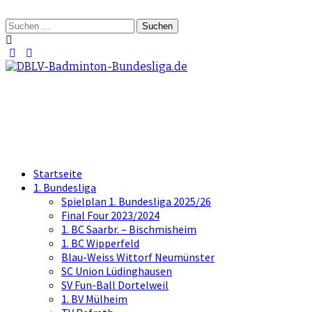
Springe
zum
Suchen
Inhalt
nach:
DBLV-Badminton-Bundesliga.d
die offizielle Seite der Badminton Bundes
Startseite
1. Bundesliga
Spielplan 1. Bundesliga 2025/26
Final Four 2023/2024
1. BC Saarbr. – Bischmisheim
1. BC Wipperfeld
Blau-Weiss Wittorf Neumünster
SC Union Lüdinghausen
SV Fun-Ball Dortelweil
1. BV Mülheim