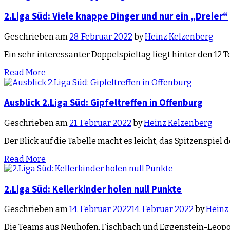
2.Liga Süd: Viele knappe Dinger und nur ein „Dreier“
Geschrieben am
28. Februar 2022
by
Heinz Kelzenberg
Ein sehr interessanter Doppelspieltag liegt hinter den 12 T
Read More
Ausblick 2.Liga Süd: Gipfeltreffen in Offenburg
Geschrieben am
21. Februar 2022
by
Heinz Kelzenberg
Der Blick auf die Tabelle macht es leicht, das Spitzensp
Read More
2.Liga Süd: Kellerkinder holen null Punkte
Geschrieben am
14. Februar 2022
14. Februar 2022
by
Heinz
Die Teams aus Neuhofen, Fischbach und Eggenstein-Leopol