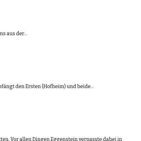
ams aus der…
mpfängt den Ersten (Hofheim) und beide…
n. Vor allen Dingen Eggenstein verpasste dabei in