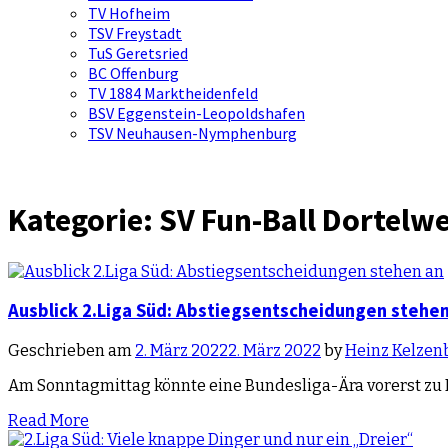
TV Hofheim
TSV Freystadt
TuS Geretsried
BC Offenburg
TV 1884 Marktheidenfeld
BSV Eggenstein-Leopoldshafen
TSV Neuhausen-Nymphenburg
Kategorie:
SV Fun-Ball Dortelwe
Ausblick 2.Liga Süd: Abstiegsentscheidungen stehen
Geschrieben am
2. März 2022
2. März 2022
by
Heinz Kelzen
Am Sonntagmittag könnte eine Bundesliga-Ära vorerst zu 
Read More