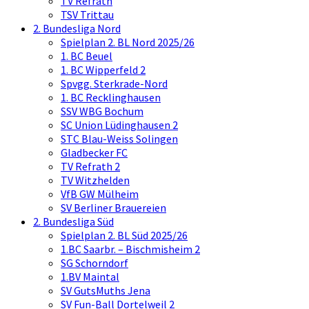
TV Refrath
TSV Trittau
2. Bundesliga Nord
Spielplan 2. BL Nord 2025/26
1. BC Beuel
1. BC Wipperfeld 2
Spvgg. Sterkrade-Nord
1. BC Recklinghausen
SSV WBG Bochum
SC Union Lüdinghausen 2
STC Blau-Weiss Solingen
Gladbecker FC
TV Refrath 2
TV Witzhelden
VfB GW Mülheim
SV Berliner Brauereien
2. Bundesliga Süd
Spielplan 2. BL Süd 2025/26
1.BC Saarbr. – Bischmisheim 2
SG Schorndorf
1.BV Maintal
SV GutsMuths Jena
SV Fun-Ball Dortelweil 2