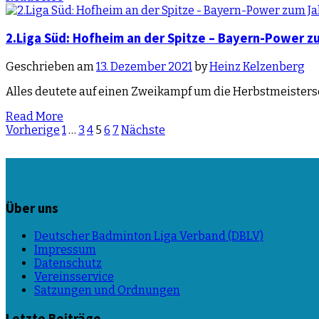
2.Liga Süd: Hofheim an der Spitze – Bayern-Power 
Geschrieben am
13. Dezember 2021
by
Heinz Kelzenberg
Alles deutete auf einen Zweikampf um die Herbstmeisters
Read More
Beitragsnavigation
Vorherige
1
…
3
4
5
6
7
Nächste
Über uns
Deutscher Badminton Liga Verband (DBLV)
Impressum
Datenschutz
Vereinsservice
Satzungen und Ordnungen
Letzte Beiträge