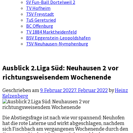
SV Fun-Ball Dortelweil 2
TV Hofheim
TSV Freystadt
TuS Geretsried
BC Offenburg
TV 1884 Marktheidenfeld
BSV Eggenstein-Leopoldshafen
TSV Neuhausen-Nymphenburg
Ausblick 2.Liga Süd: Neuhausen 2 vor
richtungsweisendem Wochenende
Geschrieben am
9. Februar 2022
7. Februar 2022
by
Heinz
Kelzenberg
Die Abstiegsfrage ist nach wie vor spannend: Neuhofen
hat die rote Laterne und wirkt abgeschlagen, nachdem
sich Fischbach am vergangenen Wochenende durch den