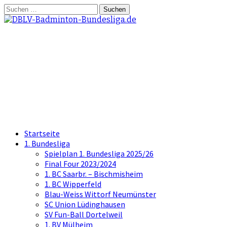
Springe
Suchen
zum
nach:
Inhalt
DBLV-Badminton-
Bundesliga.de
die offizielle Seite der Badminton
Bundesliga
Startseite
1. Bundesliga
Spielplan 1. Bundesliga 2025/26
Final Four 2023/2024
1. BC Saarbr. – Bischmisheim
1. BC Wipperfeld
Blau-Weiss Wittorf Neumünster
SC Union Lüdinghausen
SV Fun-Ball Dortelweil
1. BV Mülheim