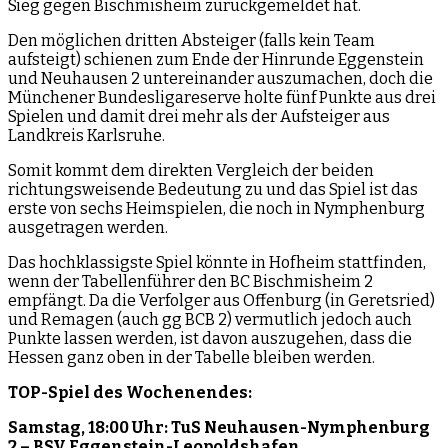
Sieg gegen Bischmisheim zurückgemeldet hat.
Den möglichen dritten Absteiger (falls kein Team
aufsteigt) schienen zum Ende der Hinrunde Eggenstein
und Neuhausen 2 untereinander auszumachen, doch die
Münchener Bundesligareserve holte fünf Punkte aus drei
Spielen und damit drei mehr als der Aufsteiger aus
Landkreis Karlsruhe.
Somit kommt dem direkten Vergleich der beiden
richtungsweisende Bedeutung zu und das Spiel ist das
erste von sechs Heimspielen, die noch in Nymphenburg
ausgetragen werden.
Das hochklassigste Spiel könnte in Hofheim stattfinden,
wenn der Tabellenführer den BC Bischmisheim 2
empfängt. Da die Verfolger aus Offenburg (in Geretsried)
und Remagen (auch gg BCB 2) vermutlich jedoch auch
Punkte lassen werden, ist davon auszugehen, dass die
Hessen ganz oben in der Tabelle bleiben werden.
TOP-Spiel des Wochenendes:
Samstag, 18:00 Uhr: TuS Neuhausen-Nymphenburg
2 – BSV Eggenstein-Leopoldshafen