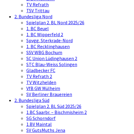
TV Refrath
TSV Trittau
2. Bundesliga Nord
Spielplan 2. BL Nord 2025/26
1. BC Beuel
1. BC Wipperfeld 2
Spvgg. Sterkrade-Nord
1. BC Recklinghausen
SSV WBG Bochum
SC Union Lüdinghausen 2
STC Blau-Weiss Solingen
Gladbecker FC
TV Refrath 2
TV Witzhelden
VfB GW Mülheim
SV Berliner Brauereien
2. Bundesliga Süd
Spielplan 2. BL Süd 2025/26
1.BC Saarbr. – Bischmisheim 2
SG Schorndorf
1.BV Maintal
SV GutsMuths Jena