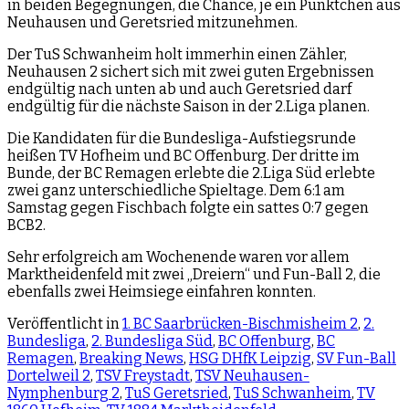
in beiden Begegnungen, die Chance, je ein Pünktchen aus
Neuhausen und Geretsried mitzunehmen.
Der TuS Schwanheim holt immerhin einen Zähler,
Neuhausen 2 sichert sich mit zwei guten Ergebnissen
endgültig nach unten ab und auch Geretsried darf
endgültig für die nächste Saison in der 2.Liga planen.
Die Kandidaten für die Bundesliga-Aufstiegsrunde
heißen TV Hofheim und BC Offenburg. Der dritte im
Bunde, der BC Remagen erlebte die 2.Liga Süd erlebte
zwei ganz unterschiedliche Spieltage. Dem 6:1 am
Samstag gegen Fischbach folgte ein sattes 0:7 gegen
BCB2.
Sehr erfolgreich am Wochenende waren vor allem
Marktheidenfeld mit zwei „Dreiern“ und Fun-Ball 2, die
ebenfalls zwei Heimsiege einfahren konnten.
Veröffentlicht in
1. BC Saarbrücken-Bischmisheim 2
,
2.
Bundesliga
,
2. Bundesliga Süd
,
BC Offenburg
,
BC
Remagen
,
Breaking News
,
HSG DHfK Leipzig
,
SV Fun-Ball
Dortelweil 2
,
TSV Freystadt
,
TSV Neuhausen-
Nymphenburg 2
,
TuS Geretsried
,
TuS Schwanheim
,
TV