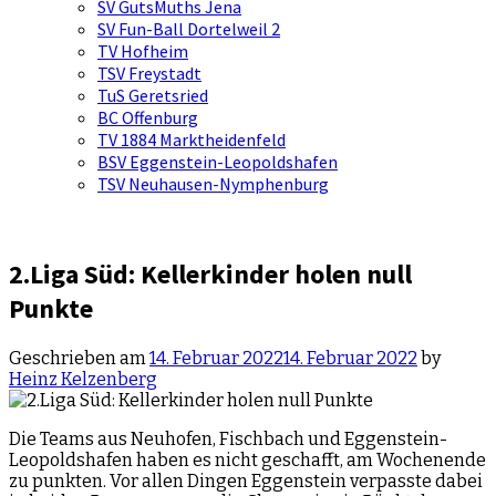
SV GutsMuths Jena
SV Fun-Ball Dortelweil 2
TV Hofheim
TSV Freystadt
TuS Geretsried
BC Offenburg
TV 1884 Marktheidenfeld
BSV Eggenstein-Leopoldshafen
TSV Neuhausen-Nymphenburg
2.Liga Süd: Kellerkinder holen null
Punkte
Geschrieben am
14. Februar 2022
14. Februar 2022
by
Heinz Kelzenberg
Die Teams aus Neuhofen, Fischbach und Eggenstein-
Leopoldshafen haben es nicht geschafft, am Wochenende
zu punkten. Vor allen Dingen Eggenstein verpasste dabei