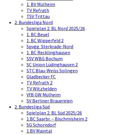
1. BV Mülheim
TV Refrath
TSV Trittau
2. Bundesliga Nord
Spielplan 2. BL Nord 2025/26
1. BC Beuel
1. BC Wipperfeld 2
Spvgg. Sterkrade-Nord
1. BC Recklinghausen
SSV WBG Bochum
SC Union Lüdinghausen 2
STC Blau-Weiss Solingen
Gladbecker FC
TV Refrath 2
TV Witzhelden
VfB GW Mülheim
SV Berliner Brauereien
2. Bundesliga Süd
Spielplan 2. BL Süd 2025/26
1.BC Saarbr. – Bischmisheim 2
SG Schorndorf
1.BV Maintal