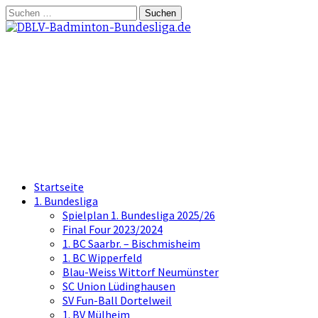
Springe
Suchen
zum
nach:
Inhalt
DBLV-Badminton-
Bundesliga.de
die offizielle Seite der Badminton
Bundesliga
Startseite
1. Bundesliga
Spielplan 1. Bundesliga 2025/26
Final Four 2023/2024
1. BC Saarbr. – Bischmisheim
1. BC Wipperfeld
Blau-Weiss Wittorf Neumünster
SC Union Lüdinghausen
SV Fun-Ball Dortelweil
1. BV Mülheim