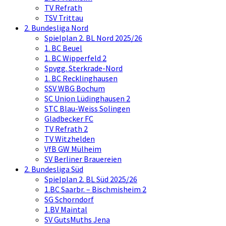
TV Refrath
TSV Trittau
2. Bundesliga Nord
Spielplan 2. BL Nord 2025/26
1. BC Beuel
1. BC Wipperfeld 2
Spvgg. Sterkrade-Nord
1. BC Recklinghausen
SSV WBG Bochum
SC Union Lüdinghausen 2
STC Blau-Weiss Solingen
Gladbecker FC
TV Refrath 2
TV Witzhelden
VfB GW Mülheim
SV Berliner Brauereien
2. Bundesliga Süd
Spielplan 2. BL Süd 2025/26
1.BC Saarbr. – Bischmisheim 2
SG Schorndorf
1.BV Maintal
SV GutsMuths Jena