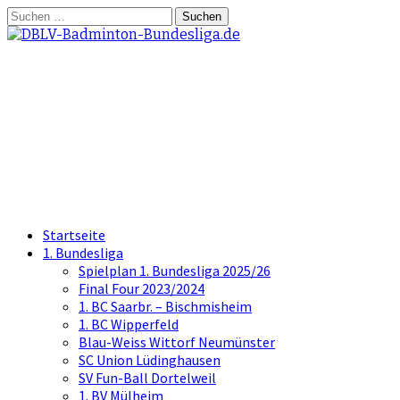
Springe
Suchen
zum
nach:
Inhalt
DBLV-Badminton-
Bundesliga.de
die offizielle Seite der Badminton
Bundesliga
Startseite
1. Bundesliga
Spielplan 1. Bundesliga 2025/26
Final Four 2023/2024
1. BC Saarbr. – Bischmisheim
1. BC Wipperfeld
Blau-Weiss Wittorf Neumünster
SC Union Lüdinghausen
SV Fun-Ball Dortelweil
1. BV Mülheim