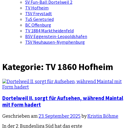
SV Fun-Ball Dortelweil 2
TV Hofheim
TSV Freystadt
TuS Geretsried
BC Offenburg
TV 1884 Marktheidenfeld
BSV Eggenstein-Leopoldshafen
TSV Neuhausen-Nymphenburg
Kategorie:
TV 1860 Hofheim
Dortelweil II. sorgt für Aufsehen, während Maintal
mit Form hadert
Geschrieben am
23. September 2025
by
Kristin Böhme
In der 2. Bundesliga Süd hat das erste