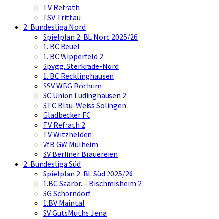
TV Refrath
TSV Trittau
2. Bundesliga Nord
Spielplan 2. BL Nord 2025/26
1. BC Beuel
1. BC Wipperfeld 2
Spvgg. Sterkrade-Nord
1. BC Recklinghausen
SSV WBG Bochum
SC Union Lüdinghausen 2
STC Blau-Weiss Solingen
Gladbecker FC
TV Refrath 2
TV Witzhelden
VfB GW Mülheim
SV Berliner Brauereien
2. Bundesliga Süd
Spielplan 2. BL Süd 2025/26
1.BC Saarbr. – Bischmisheim 2
SG Schorndorf
1.BV Maintal
SV GutsMuths Jena