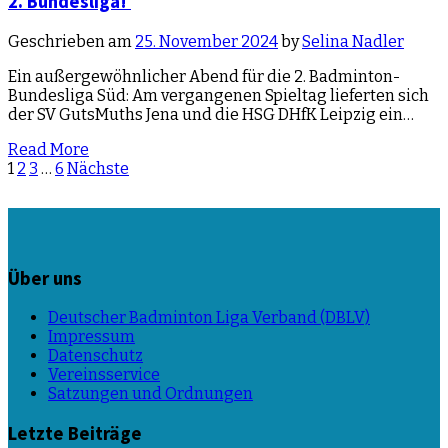
2. Bundesliga!
Geschrieben am
25. November 2024
by
Selina Nadler
Ein außergewöhnlicher Abend für die 2. Badminton-
Bundesliga Süd: Am vergangenen Spieltag lieferten sich
der SV GutsMuths Jena und die HSG DHfK Leipzig ein…
Read More
Beitragsnavigation
1
2
3
…
6
Nächste
Über uns
Deutscher Badminton Liga Verband (DBLV)
Impressum
Datenschutz
Vereinsservice
Satzungen und Ordnungen
Letzte Beiträge