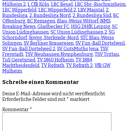
Mülheim 2
,
1. CfB Köln
,
1.BC Beuel
,
1.BC Sbr.-Bischmisheim
,
1.BC Wipperfeld
,
1.BC Wipperfeld 2
,
1.BV Maintal
,
2.
Bundesliga
,
2. Bundesliga Nord
,
2. Bundesliga Süd
,
BC
Offenburg
,
BC Remagen
,
Blau-Weiss Wittorf-NMS
,
Breaking News
,
Gladbecker FC
,
HSG DHfK Leipzig
,
SC
Union Lüdinghausen
,
SC Union Lüdinghausen 2
,
SG
Schorndorf
,
Spvgg. Sterkrade-Nord
,
STC Blau-Weiss
Solingen
,
SV Berliner Brauereien
,
SV Fun-Ball Dortelweil
,
SV Fun-Ball Dortelweil 2
,
SV GutsMuths Jena
,
TSV
Freystadt
,
TSV Neuhausen Nymphenburg
,
TSV Trittau
,
TuS Geretsried
,
TV 1860 Hofheim
,
TV 1884
Marktheidenfeld
,
TV Refrath
,
TV Refrath 2
,
VfB GW
Mülheim
Schreibe einen Kommentar
Deine E-Mail-Adresse wird nicht veröffentlicht.
Erforderliche Felder sind mit
*
markiert
Kommentar
*