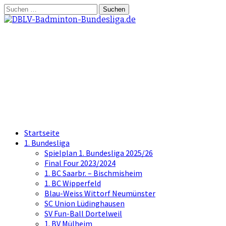
Springe
Suchen
zum
nach:
Inhalt
DBLV-Badminton-
Bundesliga.de
die offizielle Seite der Badminton
Bundesliga
Startseite
1. Bundesliga
Spielplan 1. Bundesliga 2025/26
Final Four 2023/2024
1. BC Saarbr. – Bischmisheim
1. BC Wipperfeld
Blau-Weiss Wittorf Neumünster
SC Union Lüdinghausen
SV Fun-Ball Dortelweil
1. BV Mülheim