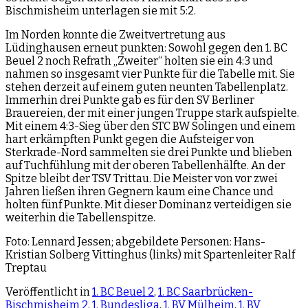
Bischmisheim unterlagen sie mit 5:2.
Im Norden konnte die Zweitvertretung aus
Lüdinghausen erneut punkten: Sowohl gegen den 1. BC
Beuel 2 noch Refrath „Zweiter“ holten sie ein 4:3 und
nahmen so insgesamt vier Punkte für die Tabelle mit. Sie
stehen derzeit auf einem guten neunten Tabellenplatz.
Immerhin drei Punkte gab es für den SV Berliner
Brauereien, der mit einer jungen Truppe stark aufspielte.
Mit einem 4:3-Sieg über den STC BW Solingen und einem
hart erkämpften Punkt gegen die Aufsteiger von
Sterkrade-Nord sammelten sie drei Punkte und blieben
auf Tuchfühlung mit der oberen Tabellenhälfte. An der
Spitze bleibt der TSV Trittau. Die Meister von vor zwei
Jahren ließen ihren Gegnern kaum eine Chance und
holten fünf Punkte. Mit dieser Dominanz verteidigen sie
weiterhin die Tabellenspitze.
Foto: Lennard Jessen; abgebildete Personen: Hans-
Kristian Solberg Vittinghus (links) mit Spartenleiter Ralf
Treptau
Veröffentlicht in
1. BC Beuel 2
,
1. BC Saarbrücken-
Bischmisheim 2
,
1. Bundesliga
,
1. BV Mülheim
,
1. BV