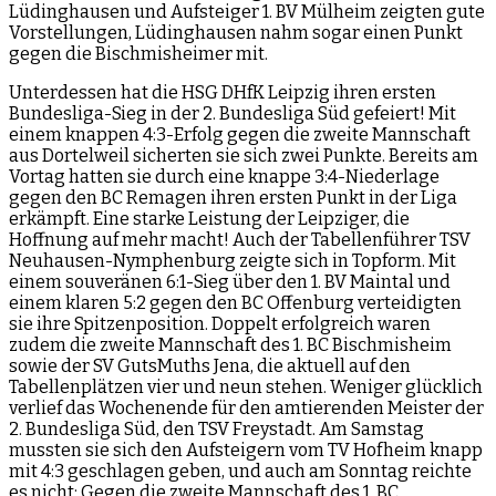
Lüdinghausen und Aufsteiger 1. BV Mülheim zeigten gute
Vorstellungen, Lüdinghausen nahm sogar einen Punkt
gegen die Bischmisheimer mit.
Unterdessen hat die HSG DHfK Leipzig ihren ersten
Bundesliga-Sieg in der 2. Bundesliga Süd gefeiert! Mit
einem knappen 4:3-Erfolg gegen die zweite Mannschaft
aus Dortelweil sicherten sie sich zwei Punkte. Bereits am
Vortag hatten sie durch eine knappe 3:4-Niederlage
gegen den BC Remagen ihren ersten Punkt in der Liga
erkämpft. Eine starke Leistung der Leipziger, die
Hoffnung auf mehr macht! Auch der Tabellenführer TSV
Neuhausen-Nymphenburg zeigte sich in Topform. Mit
einem souveränen 6:1-Sieg über den 1. BV Maintal und
einem klaren 5:2 gegen den BC Offenburg verteidigten
sie ihre Spitzenposition. Doppelt erfolgreich waren
zudem die zweite Mannschaft des 1. BC Bischmisheim
sowie der SV GutsMuths Jena, die aktuell auf den
Tabellenplätzen vier und neun stehen. Weniger glücklich
verlief das Wochenende für den amtierenden Meister der
2. Bundesliga Süd, den TSV Freystadt. Am Samstag
mussten sie sich den Aufsteigern vom TV Hofheim knapp
mit 4:3 geschlagen geben, und auch am Sonntag reichte
es nicht: Gegen die zweite Mannschaft des 1. BC