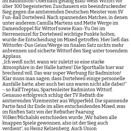
Im Badminton-Oberhaus gelang Blau-Weiß Wittorf vor
über 300 begeisterten Zuschauern ein beeindruckender
Sieg gegen die amtierenden Deutschen Meister vom SV
Fun-Ball Dortelweil. Nach spannenden Matches, in denen
unter anderem Camilla Martens und Mette Werge im
Damendoppel für Wittorf sowie Kian-Yu Oei im
Herreneinzel für Dortelweil wichtige Punkte holten,
wurde die Entscheidung im Mixed getroffen. Hier ließ das
Wittorfer-Duo Geiss/Werge im finalen Satz nichts mehr
anbrennen und sicherte Wittorf den Sieg unter tosendem
Applaus.
„Ich weiß nicht, wann wir zuletzt so eine starke
Atmosphäre in der Halle hatten! Die Sporthalle hier war
brechend voll. Das war super Werbung für Badminton!
Klar muss man sagen, dass Dortelweil einige personelle
Ausfälle hatte, aber auch bei uns waren nicht alle dabei!“
– so Ralf Treptau, Spartenleiter Badminton Wittorf.
Genauso erfolgreich schlug der TV Refrath die
amtierenden Vizemeister aus Wipperfeld. Die spannende
Partie fand ihr Ende im alles entscheidenden Mixed, was
im fünften Satz von der Refrather Paarung
Völker/Michalski entschieden wurde „Wir haben alle
knappen Spiele gewonnen, also ist der Sieg auch
verdient“, so Heinz Kelzenberg. Auch Union