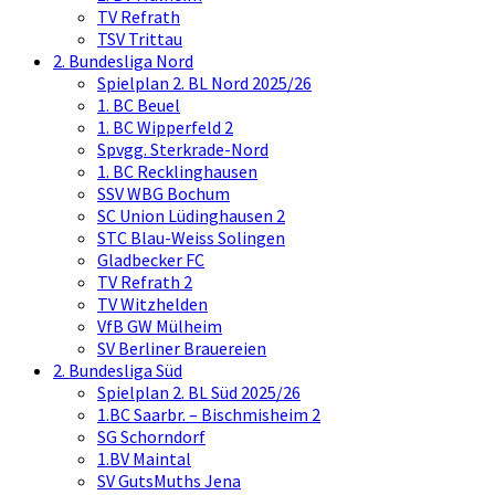
TV Refrath
TSV Trittau
2. Bundesliga Nord
Spielplan 2. BL Nord 2025/26
1. BC Beuel
1. BC Wipperfeld 2
Spvgg. Sterkrade-Nord
1. BC Recklinghausen
SSV WBG Bochum
SC Union Lüdinghausen 2
STC Blau-Weiss Solingen
Gladbecker FC
TV Refrath 2
TV Witzhelden
VfB GW Mülheim
SV Berliner Brauereien
2. Bundesliga Süd
Spielplan 2. BL Süd 2025/26
1.BC Saarbr. – Bischmisheim 2
SG Schorndorf
1.BV Maintal
SV GutsMuths Jena