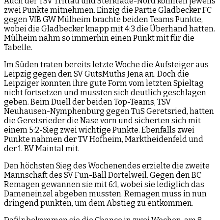
Auch der TSV Trittau und Sterkrade-Nord konnten jeweils
zwei Punkte mitnehmen. Einzig die Partie Gladbecker FC
gegen VfB GW Mülheim brachte beiden Teams Punkte,
wobei die Gladbecker knapp mit 4:3 die Überhand hatten.
Mülheim nahm so immerhin einen Punkt mit für die
Tabelle.
Im Süden traten bereits letzte Woche die Aufsteiger aus
Leipzig gegen den SV GutsMuths Jena an. Doch die
Leipziger konnten ihre gute Form vom letzten Spieltag
nicht fortsetzen und mussten sich deutlich geschlagen
geben. Beim Duell der beiden Top-Teams, TSV
Neuhausen-Nymphenburg gegen TuS Geretsried, hatten
die Geretsrieder die Nase vorn und sicherten sich mit
einem 5:2-Sieg zwei wichtige Punkte. Ebenfalls zwei
Punkte nahmen der TV Hofheim, Marktheidenfeld und
der 1. BV Maintal mit.
Den höchsten Sieg des Wochenendes erzielte die zweite
Mannschaft des SV Fun-Ball Dortelweil. Gegen den BC
Remagen gewannen sie mit 6:1, wobei sie lediglich das
Dameneinzel abgeben mussten. Remagen muss in nun
dringend punkten, um dem Abstieg zu entkommen.