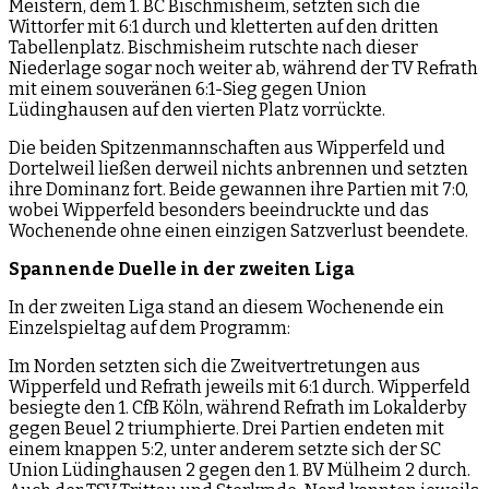
Meistern, dem 1. BC Bischmisheim, setzten sich die
Wittorfer mit 6:1 durch und kletterten auf den dritten
Tabellenplatz. Bischmisheim rutschte nach dieser
Niederlage sogar noch weiter ab, während der TV Refrath
mit einem souveränen 6:1-Sieg gegen Union
Lüdinghausen auf den vierten Platz vorrückte.
Die beiden Spitzenmannschaften aus Wipperfeld und
Dortelweil ließen derweil nichts anbrennen und setzten
ihre Dominanz fort. Beide gewannen ihre Partien mit 7:0,
wobei Wipperfeld besonders beeindruckte und das
Wochenende ohne einen einzigen Satzverlust beendete.
Spannende Duelle in der zweiten Liga
In der zweiten Liga stand an diesem Wochenende ein
Einzelspieltag auf dem Programm:
Im Norden setzten sich die Zweitvertretungen aus
Wipperfeld und Refrath jeweils mit 6:1 durch. Wipperfeld
besiegte den 1. CfB Köln, während Refrath im Lokalderby
gegen Beuel 2 triumphierte. Drei Partien endeten mit
einem knappen 5:2, unter anderem setzte sich der SC
Union Lüdinghausen 2 gegen den 1. BV Mülheim 2 durch.