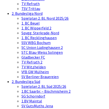
TV Refrath
TSV Trittau
2. Bundesliga Nord
Spielplan 2. BL Nord 2025/26
1. BC Beuel
1. BC Wipperfeld 2
Spvgg. Sterkrade-Nord
1. BC Recklinghausen
SSV WBG Bochum
SC Union Lüdinghausen 2
STC Blau-Weiss Solingen
Gladbecker FC
TV Refrath 2
TV Witzhelden
VfB GW Mülheim
SV Berliner Brauereien
2. Bundesliga Süd
Spielplan 2. BL Süd 2025/26
1.BC Saarbr. – Bischmisheim 2
SG Schorndorf
1.BV Maintal
SV GutsMuths Jena