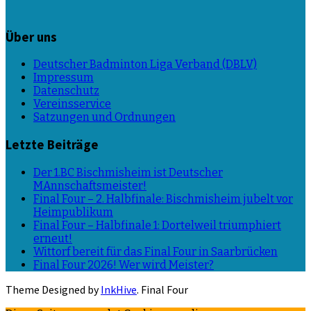
Über uns
Deutscher Badminton Liga Verband (DBLV)
Impressum
Datenschutz
Vereinsservice
Satzungen und Ordnungen
Letzte Beiträge
Der 1.BC Bischmisheim ist Deutscher
MAnnschaftsmeister!
Final Four – 2. Halbfinale: Bischmisheim jubelt vor
Heimpublikum
Final Four – Halbfinale 1: Dortelweil triumphiert
erneut!
Wittorf bereit für das Final Four in Saarbrücken
Final Four 2026! Wer wird Meister?
Theme Designed by
InkHive
.
Final Four