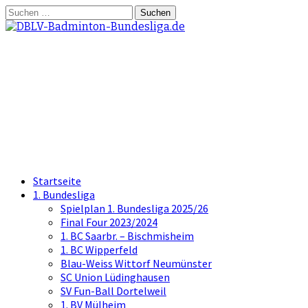
Springe
Suchen
zum
nach:
Inhalt
DBLV-Badminton-
Bundesliga.de
die offizielle Seite der Badminton
Bundesliga
Startseite
1. Bundesliga
Spielplan 1. Bundesliga 2025/26
Final Four 2023/2024
1. BC Saarbr. – Bischmisheim
1. BC Wipperfeld
Blau-Weiss Wittorf Neumünster
SC Union Lüdinghausen
SV Fun-Ball Dortelweil
1. BV Mülheim