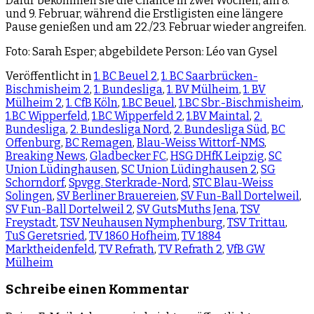
Dafür bekommen sie die Chance in zwei Wochen, am 8.
und 9. Februar, während die Erstligisten eine längere
Pause genießen und am 22./23. Februar wieder angreifen.
Foto: Sarah Esper; abgebildete Person: Léo van Gysel
Veröffentlicht in
1. BC Beuel 2
,
1. BC Saarbrücken-
Bischmisheim 2
,
1. Bundesliga
,
1. BV Mülheim
,
1. BV
Mülheim 2
,
1. CfB Köln
,
1.BC Beuel
,
1.BC Sbr.-Bischmisheim
,
1.BC Wipperfeld
,
1.BC Wipperfeld 2
,
1.BV Maintal
,
2.
Bundesliga
,
2. Bundesliga Nord
,
2. Bundesliga Süd
,
BC
Offenburg
,
BC Remagen
,
Blau-Weiss Wittorf-NMS
,
Breaking News
,
Gladbecker FC
,
HSG DHfK Leipzig
,
SC
Union Lüdinghausen
,
SC Union Lüdinghausen 2
,
SG
Schorndorf
,
Spvgg. Sterkrade-Nord
,
STC Blau-Weiss
Solingen
,
SV Berliner Brauereien
,
SV Fun-Ball Dortelweil
,
SV Fun-Ball Dortelweil 2
,
SV GutsMuths Jena
,
TSV
Freystadt
,
TSV Neuhausen Nymphenburg
,
TSV Trittau
,
TuS Geretsried
,
TV 1860 Hofheim
,
TV 1884
Marktheidenfeld
,
TV Refrath
,
TV Refrath 2
,
VfB GW
Mülheim
Schreibe einen Kommentar