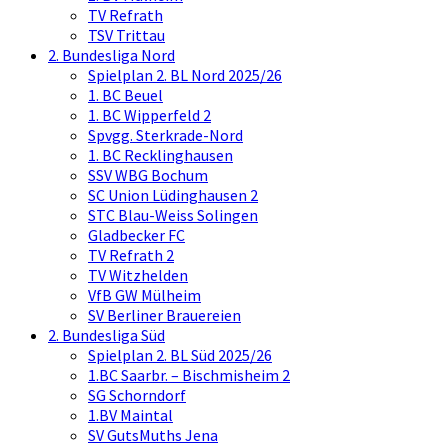
TV Refrath
TSV Trittau
2. Bundesliga Nord
Spielplan 2. BL Nord 2025/26
1. BC Beuel
1. BC Wipperfeld 2
Spvgg. Sterkrade-Nord
1. BC Recklinghausen
SSV WBG Bochum
SC Union Lüdinghausen 2
STC Blau-Weiss Solingen
Gladbecker FC
TV Refrath 2
TV Witzhelden
VfB GW Mülheim
SV Berliner Brauereien
2. Bundesliga Süd
Spielplan 2. BL Süd 2025/26
1.BC Saarbr. – Bischmisheim 2
SG Schorndorf
1.BV Maintal
SV GutsMuths Jena