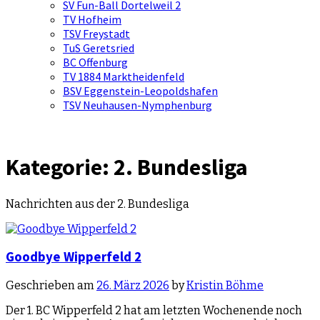
SV Fun-Ball Dortelweil 2
TV Hofheim
TSV Freystadt
TuS Geretsried
BC Offenburg
TV 1884 Marktheidenfeld
BSV Eggenstein-Leopoldshafen
TSV Neuhausen-Nymphenburg
Kategorie:
2. Bundesliga
Nachrichten aus der 2. Bundesliga
Goodbye Wipperfeld 2
Geschrieben am
26. März 2026
by
Kristin Böhme
Der 1. BC Wipperfeld 2 hat am letzten Wochenende noch