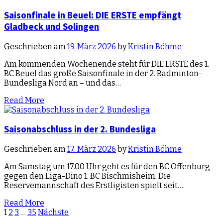
Saisonfinale in Beuel: DIE ERSTE empfängt
Gladbeck und Solingen
Geschrieben am
19. März 2026
by
Kristin Böhme
Am kommenden Wochenende steht für DIE ERSTE des 1.
BC Beuel das große Saisonfinale in der 2. Badminton-
Bundesliga Nord an – und das…
Read More
Saisonabschluss in der 2. Bundesliga
Geschrieben am
17. März 2026
by
Kristin Böhme
Am Samstag um 17.00 Uhr geht es für den BC Offenburg
gegen den Liga-Dino 1. BC Bischmisheim. Die
Reservemannschaft des Erstligisten spielt seit…
Read More
Beitragsnavigation
1
2
3
…
35
Nächste