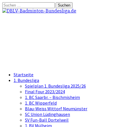
Springe
Suchen
zum
nach:
Inhalt
DBLV-Badminton-
Bundesliga.de
die offizielle Seite der Badminton
Bundesliga
Startseite
1. Bundesliga
Spielplan 1. Bundesliga 2025/26
Final Four 2023/2024
1. BC Saarbr. – Bischmisheim
1. BC Wipperfeld
Blau-Weiss Wittorf Neumünster
SC Union Lüdinghausen
SV Fun-Ball Dortelweil
1. BV Mülheim