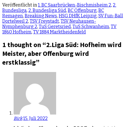
Veröffentlicht in
1. BC Saarbrücken-Bischmisheim 2
,
2.
Bundesliga
,
2. Bundesliga Süd
,
BC Offenburg
,
BC
Remagen
,
Breaking News
,
HSG DHfK Leipzig
,
SV Fun-Ball
Dortelweil 2
,
TSV Freystadt
,
TSV Neuhausen-
Nymphenburg 2
,
TuS Geretsried
,
TuS Schwanheim
,
TV
1860 Hofheim
,
TV 1884 Marktheidenfeld
1 thought on “
2.Liga Süd: Hofheim wird
Meister, aber Offenburg wird
erstklassig
”
Birk
15. Juli 2022