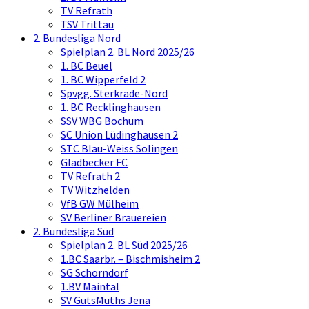
TV Refrath
TSV Trittau
2. Bundesliga Nord
Spielplan 2. BL Nord 2025/26
1. BC Beuel
1. BC Wipperfeld 2
Spvgg. Sterkrade-Nord
1. BC Recklinghausen
SSV WBG Bochum
SC Union Lüdinghausen 2
STC Blau-Weiss Solingen
Gladbecker FC
TV Refrath 2
TV Witzhelden
VfB GW Mülheim
SV Berliner Brauereien
2. Bundesliga Süd
Spielplan 2. BL Süd 2025/26
1.BC Saarbr. – Bischmisheim 2
SG Schorndorf
1.BV Maintal
SV GutsMuths Jena