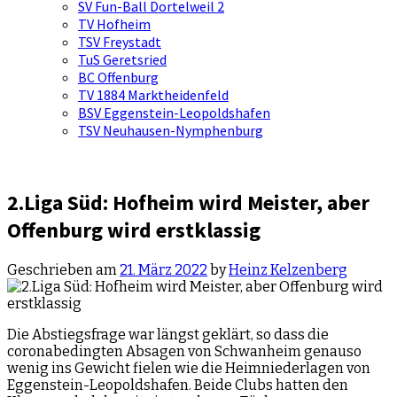
SV Fun-Ball Dortelweil 2
TV Hofheim
TSV Freystadt
TuS Geretsried
BC Offenburg
TV 1884 Marktheidenfeld
BSV Eggenstein-Leopoldshafen
TSV Neuhausen-Nymphenburg
2.Liga Süd: Hofheim wird Meister, aber
Offenburg wird erstklassig
Geschrieben am
21. März 2022
by
Heinz Kelzenberg
Die Abstiegsfrage war längst geklärt, so dass die
coronabedingten Absagen von Schwanheim genauso
wenig ins Gewicht fielen wie die Heimniederlagen von
Eggenstein-Leopoldshafen. Beide Clubs hatten den