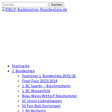
Springe
Suchen
zum
nach:
Inhalt
DBLV-Badminton-
Bundesliga.de
die offizielle Seite der Badminton
Bundesliga
Startseite
1. Bundesliga
Spielplan 1. Bundesliga 2025/26
Final Four 2023/2024
1. BC Saarbr. – Bischmisheim
1. BC Wipperfeld
Blau-Weiss Wittorf Neumünster
SC Union Lüdinghausen
SV Fun-Ball Dortelweil
1. BV Mülheim