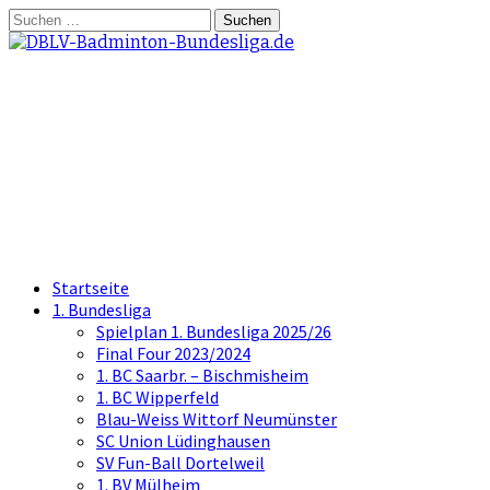
Springe
Suchen
zum
nach:
Inhalt
DBLV-Badminton-
Bundesliga.de
die offizielle Seite der Badminton
Bundesliga
Startseite
1. Bundesliga
Spielplan 1. Bundesliga 2025/26
Final Four 2023/2024
1. BC Saarbr. – Bischmisheim
1. BC Wipperfeld
Blau-Weiss Wittorf Neumünster
SC Union Lüdinghausen
SV Fun-Ball Dortelweil
1. BV Mülheim