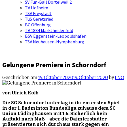
SV Fun-Ball Dortelweil 2
TV Hofheim
TSV Freystadt
TuS Geretsried
BC Offenburg
TV 1884 Marktheidenfeld
BSV Eggenstein-Leopoldshafen
TSV Neuhausen-Nymphenburg
Gelungene Premiere in Schorndorf
Geschrieben am
19. Oktober 2020
19. Oktober 2020
by
LNO
von Ulrich Kolb
Die SG Schorndorf unterlag in ihrem ersten Spiel
in der 1. Badminton Bundesliga zuhause dem SC
Union Lüdinghausen mit 1:6. Sicherlich kein
Auftakt nach Maß – aber die Daimlerstädter
präsentierten sich durchaus stark gegen ein