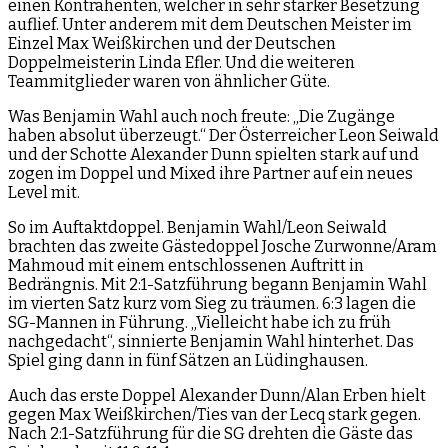
einen Kontrahenten, welcher in sehr starker Besetzung
auflief. Unter anderem mit dem Deutschen Meister im
Einzel Max Weißkirchen und der Deutschen
Doppelmeisterin Linda Efler. Und die weiteren
Teammitglieder waren von ähnlicher Güte.
Was Benjamin Wahl auch noch freute: „Die Zugänge
haben absolut überzeugt.“ Der Österreicher Leon Seiwald
und der Schotte Alexander Dunn spielten stark auf und
zogen im Doppel und Mixed ihre Partner auf ein neues
Level mit.
So im Auftaktdoppel. Benjamin Wahl/Leon Seiwald
brachten das zweite Gästedoppel Josche Zurwonne/Aram
Mahmoud mit einem entschlossenen Auftritt in
Bedrängnis. Mit 2:1-Satzführung begann Benjamin Wahl
im vierten Satz kurz vom Sieg zu träumen. 6:3 lagen die
SG-Mannen in Führung. „Vielleicht habe ich zu früh
nachgedacht“, sinnierte Benjamin Wahl hinterhet. Das
Spiel ging dann in fünf Sätzen an Lüdinghausen.
Auch das erste Doppel Alexander Dunn/Alan Erben hielt
gegen Max Weißkirchen/Ties van der Lecq stark gegen.
Nach 2:1-Satzführung für die SG drehten die Gäste das