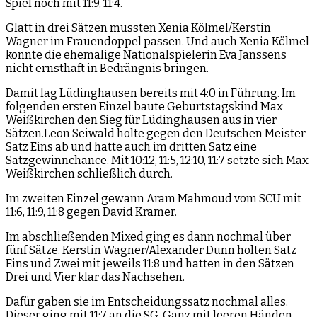
Spiel noch mit 11:9, 11:4.
Glatt in drei Sätzen mussten Xenia Kölmel/Kerstin
Wagner im Frauendoppel passen. Und auch Xenia Kölmel
konnte die ehemalige Nationalspielerin Eva Janssens
nicht ernsthaft in Bedrängnis bringen.
Damit lag Lüdinghausen bereits mit 4:0 in Führung. Im
folgenden ersten Einzel baute Geburtstagskind Max
Weißkirchen den Sieg für Lüdinghausen aus in vier
Sätzen.Leon Seiwald holte gegen den Deutschen Meister
Satz Eins ab und hatte auch im dritten Satz eine
Satzgewinnchance. Mit 10:12, 11:5, 12:10, 11:7 setzte sich Max
Weißkirchen schließlich durch.
Im zweiten Einzel gewann Aram Mahmoud vom SCU mit
11:6, 11:9, 11:8 gegen David Kramer.
Im abschließenden Mixed ging es dann nochmal über
fünf Sätze. Kerstin Wagner/Alexander Dunn holten Satz
Eins und Zwei mit jeweils 11:8 und hatten in den Sätzen
Drei und Vier klar das Nachsehen.
Dafür gaben sie im Entscheidungssatz nochmal alles.
Dieser ging mit 11:7 an die SG. Ganz mit leeren Händen