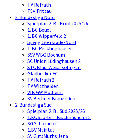
TV Refrath
TSV Trittau
2. Bundesliga Nord
Spielplan 2. BL Nord 2025/26
1. BC Beuel
1. BC Wipperfeld 2
Spvgg. Sterkrade-Nord
1. BC Recklinghausen
SSV WBG Bochum
SC Union Lüdinghausen 2
STC Blau-Weiss Solingen
Gladbecker FC
TV Refrath 2
TV Witzhelden
VfB GW Mülheim
SV Berliner Brauereien
2. Bundesliga Süd
Spielplan 2. BL Süd 2025/26
1.BC Saarbr. – Bischmisheim 2
SG Schorndorf
1.BV Maintal
SV GutsMuths Jena