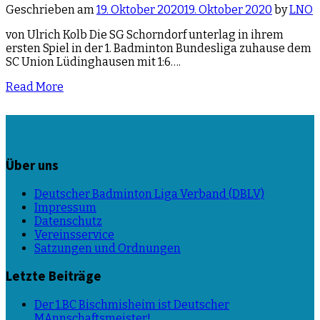
Geschrieben am
19. Oktober 2020
19. Oktober 2020
by
LNO
von Ulrich Kolb Die SG Schorndorf unterlag in ihrem
ersten Spiel in der 1. Badminton Bundesliga zuhause dem
SC Union Lüdinghausen mit 1:6….
Read More
Über uns
Deutscher Badminton Liga Verband (DBLV)
Impressum
Datenschutz
Vereinsservice
Satzungen und Ordnungen
Letzte Beiträge
Der 1.BC Bischmisheim ist Deutscher
MAnnschaftsmeister!