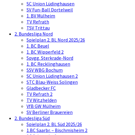
SC Union Lüdinghausen
SV Fun-Ball Dortelweil
1. BV Mülheim
TV Refrath
TSV Trittau
2. Bundesliga Nord
Spielplan 2. BL Nord 2025/26
1. BC Beuel
1. BC Wipperfeld 2
Spvgg. Sterkrade-Nord
1. BC Recklinghausen
SSV WBG Bochum
SC Union Lüdinghausen 2
STC Blau-Weiss Solingen
Gladbecker FC
TV Refrath 2
TV Witzhelden
VfB GW Mülheim
SV Berliner Brauereien
2. Bundesliga Süd
Spielplan 2. BL Süd 2025/26
1.BC Saarbr. – Bischmisheim 2