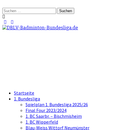
Springe
zum
Suchen
Inhalt
nach:
DBLV-Badminton-
Bundesliga.de
die offizielle Seite der Badminton
Bundesliga
Startseite
1. Bundesliga
Spielplan 1. Bundesliga 2025/26
Final Four 2023/2024
1. BC Saarbr. – Bischmisheim
1. BC Wipperfeld
Blau-Weiss Wittorf Neumünster