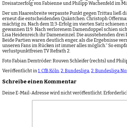
Dreisatzerfolg von Fabienne und Philipp Wachenfeld im M
Der um Haaresbreite verpasste Punkt gegen Trittau ließ di
erneut die entscheidenden Quäntchen. Christoph Offerma
mächtig zu. Nach dem 11:3-Erfolg im vierten Satz schienen
gewannen 11:9. Nach verlorenem Damendoppel schien sich
Lisa Heidenreich ihr Dameneinzel. Die ausstehenden drei P
Beide Partien waren deutlich enger, als die Ergebnisse ver
unseren Fans im Rücken ist immer alles möglich.“ So empf
verlustpunktfreien TV Refrath 2.
Foto Fabian Demtröder: Rouven Schleifer (rechts) und Phili
Veröffentlicht in
1. CfB Köln
,
2. Bundesliga
,
2. Bundesliga No
Schreibe einen Kommentar
Deine E-Mail-Adresse wird nicht veröffentlicht.
Erforderli