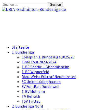
Springe
Suchen
zum
nach:
Inhalt
DBLV-Badminton-Bundesliga.d
die offizielle Seite der Badminton Bundes
Startseite
1. Bundesliga
Spielplan 1. Bundesliga 2025/26
Final Four 2023/2024
1. BC Saarbr. – Bischmisheim
1. BC Wipperfeld
Blau-Weiss Wittorf Neumünster
SC Union Lüdinghausen
SV Fun-Ball Dortelweil
1. BV Mülheim
TV Refrath
TSV Trittau
2. Bundesliga Nord