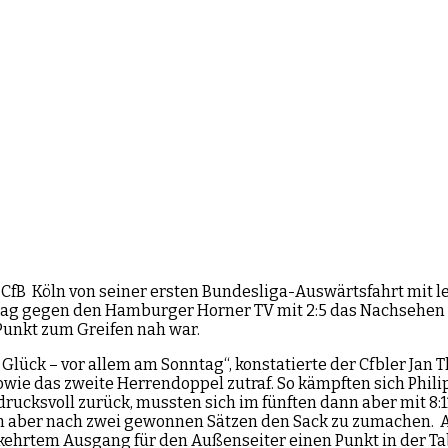
 CfB Köln von seiner ersten Bundesliga-Auswärtsfahrt mit l
ag gegen den Hamburger Horner TV mit 2:5 das Nachsehen h
 Punkt zum Greifen nah war.
e Glück – vor allem am Sonntag“, konstatierte der Cfbler Jan
 sowie das zweite Herrendoppel zutraf. So kämpften sich Ph
rucksvoll zurück, mussten sich im fünften dann aber mit 8:
nn aber nach zwei gewonnen Sätzen den Sack zu zumachen. Au
ehrtem Ausgang für den Außenseiter einen Punkt in der Tabe