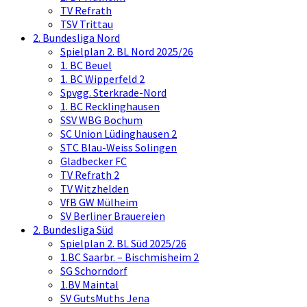
TV Refrath
TSV Trittau
2. Bundesliga Nord
Spielplan 2. BL Nord 2025/26
1. BC Beuel
1. BC Wipperfeld 2
Spvgg. Sterkrade-Nord
1. BC Recklinghausen
SSV WBG Bochum
SC Union Lüdinghausen 2
STC Blau-Weiss Solingen
Gladbecker FC
TV Refrath 2
TV Witzhelden
VfB GW Mülheim
SV Berliner Brauereien
2. Bundesliga Süd
Spielplan 2. BL Süd 2025/26
1.BC Saarbr. – Bischmisheim 2
SG Schorndorf
1.BV Maintal
SV GutsMuths Jena