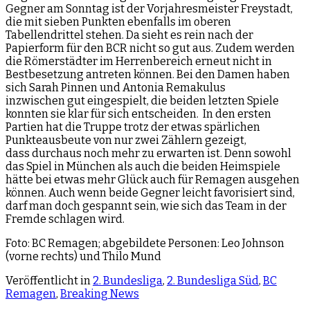
Gegner am Sonntag ist der Vorjahresmeister Freystadt,
die mit sieben Punkten ebenfalls im oberen
Tabellendrittel stehen. Da sieht es rein nach der
Papierform für den BCR nicht so gut aus. Zudem werden
die Römerstädter im Herrenbereich erneut nicht in
Bestbesetzung antreten können. Bei den Damen haben
sich Sarah Pinnen und Antonia Remakulus
inzwischen gut eingespielt, die beiden letzten Spiele
konnten sie klar für sich entscheiden. In den ersten
Partien hat die Truppe trotz der etwas spärlichen
Punkteausbeute von nur zwei Zählern gezeigt,
dass durchaus noch mehr zu erwarten ist. Denn sowohl
das Spiel in München als auch die beiden Heimspiele
hätte bei etwas mehr Glück auch für Remagen ausgehen
können. Auch wenn beide Gegner leicht favorisiert sind,
darf man doch gespannt sein, wie sich das Team in der
Fremde schlagen wird.
Foto: BC Remagen; abgebildete Personen: Leo Johnson
(vorne rechts) und Thilo Mund
Veröffentlicht in
2. Bundesliga
,
2. Bundesliga Süd
,
BC
Remagen
,
Breaking News