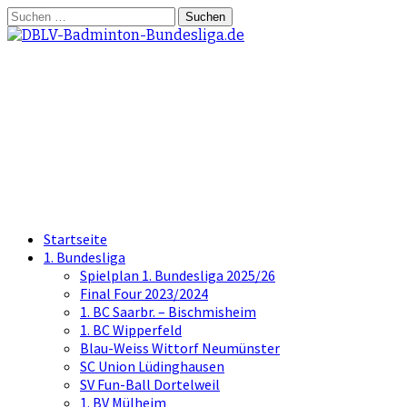
Springe
Suchen
zum
nach:
Inhalt
DBLV-Badminton-
Bundesliga.de
die offizielle Seite der Badminton
Bundesliga
Startseite
1. Bundesliga
Spielplan 1. Bundesliga 2025/26
Final Four 2023/2024
1. BC Saarbr. – Bischmisheim
1. BC Wipperfeld
Blau-Weiss Wittorf Neumünster
SC Union Lüdinghausen
SV Fun-Ball Dortelweil
1. BV Mülheim