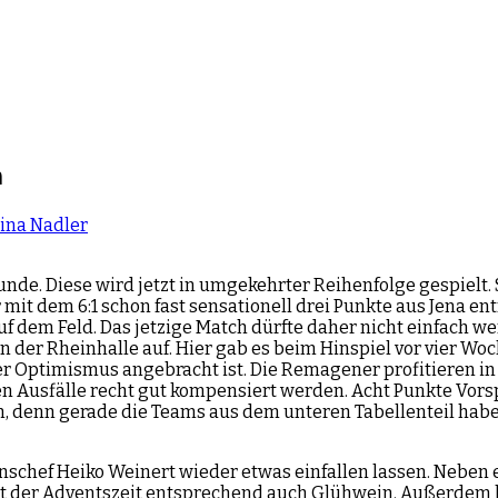
n
lina Nadler
de. Diese wird jetzt in umgekehrter Reihenfolge gespielt
mit dem 6:1 schon fast sensationell drei Punkte aus Jena ent
f dem Feld. Das jetzige Match dürfte daher nicht einfach w
 der Rheinhalle auf. Hier gab es beim Hinspiel vor vier Woc
er Optimismus angebracht ist. Die Remagener profitieren in d
en Ausfälle recht gut kompensiert werden. Acht Punkte Vors
n, denn gerade die Teams aus dem unteren Tabellenteil haben
inschef Heiko Weinert wieder etwas einfallen lassen. Nebe
 der Adventszeit entsprechend auch Glühwein. Außerdem k