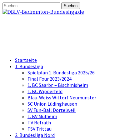
Springe
Suchen
zum
nach:
Inhalt
DBLV-Badminton-Bundesliga.d
die offizielle Seite der Badminton Bundes
Startseite
1. Bundesliga
Spielplan 1. Bundesliga 2025/26
Final Four 2023/2024
1. BC Saarbr. – Bischmisheim
1. BC Wipperfeld
Blau-Weiss Wittorf Neumünster
SC Union Lüdinghausen
SV Fun-Ball Dortelweil
1. BV Mülheim
TV Refrath
TSV Trittau
2. Bundesliga Nord