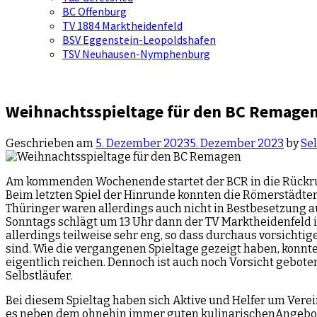
BC Offenburg
TV 1884 Marktheidenfeld
BSV Eggenstein-Leopoldshafen
TSV Neuhausen-Nymphenburg
Weihnachtsspieltage für den BC Remage
Geschrieben am
5. Dezember 2023
5. Dezember 2023
by
Se
Am kommenden Wochenende startet der BCR in die Rückrun
Beim letzten Spiel der Hinrunde konnten die Römerstädter 
Thüringer waren allerdings auch nicht in Bestbesetzung au
Sonntags schlägt um 13 Uhr dann der TV Marktheidenfeld in
allerdings teilweise sehr eng, so dass durchaus vorsichtig
sind. Wie die vergangenen Spieltage gezeigt haben, konnt
eigentlich reichen. Dennoch ist auch noch Vorsicht gebote
Selbstläufer.
Bei diesem Spieltag haben sich Aktive und Helfer um Vere
es neben dem ohnehin immer guten kulinarischenAngebot