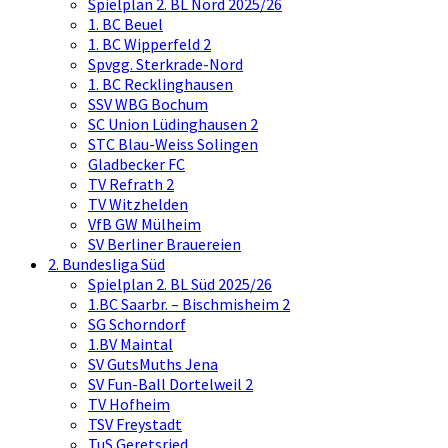
Spielplan 2. BL Nord 2025/26
1. BC Beuel
1. BC Wipperfeld 2
Spvgg. Sterkrade-Nord
1. BC Recklinghausen
SSV WBG Bochum
SC Union Lüdinghausen 2
STC Blau-Weiss Solingen
Gladbecker FC
TV Refrath 2
TV Witzhelden
VfB GW Mülheim
SV Berliner Brauereien
2. Bundesliga Süd
Spielplan 2. BL Süd 2025/26
1.BC Saarbr. – Bischmisheim 2
SG Schorndorf
1.BV Maintal
SV GutsMuths Jena
SV Fun-Ball Dortelweil 2
TV Hofheim
TSV Freystadt
TuS Geretsried