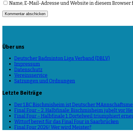
Name, E-Mail-Adresse und Website in diesem Browser 
Über uns
Deutscher Badminton Liga Verband (DBLV)
Impressum
Datenschutz
Vereinsservice
Satzungen und Ordnungen
Letzte Beiträge
Der 1.BC Bischmisheim ist Deutscher MAnnschaftsmei
Final Four – 2. Halbfinale: Bischmisheim jubelt vor 
Final Four – Halbfinale 1: Dortelweil triumphiert erne
Wittorf bereit für das Final Four in Saarbrücken
Final Four 2026! Wer wird Meister?