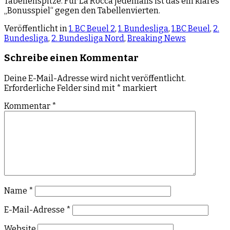
Tabellenspitze. Für La Rocca jedenfalls ist das ein klares
„Bonusspiel“ gegen den Tabellenvierten.
Veröffentlicht in
1. BC Beuel 2
,
1. Bundesliga
,
1.BC Beuel
,
2.
Bundesliga
,
2. Bundesliga Nord
,
Breaking News
Schreibe einen Kommentar
Deine E-Mail-Adresse wird nicht veröffentlicht.
Erforderliche Felder sind mit
*
markiert
Kommentar
*
Name
*
E-Mail-Adresse
*
Website