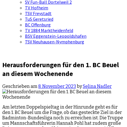
SV Fun-Ball Dortelweil 2
TV Hofheim
TSV Freystadt
TuS Geretsried
BC Offenburg
TV 1884 Marktheidenfeld
BSV Eggenstein-Leopoldshafen
TSV Neuhausen-Nymphenburg
Herausforderungen für den 1. BC Beuel
an diesem Wochenende
Geschrieben am
8. November 2023
by
Selina Nadler
Am letzten Doppelspieltag in der Hinrunde geht es für
den 1. BC Beuel um die Frage, ob das gesteckte Ziel in der
Badminton-Bundesliga noch zu erreichen ist. Die Truppe
um Mannschaftsführerin Hannah Pohl hat zudem große