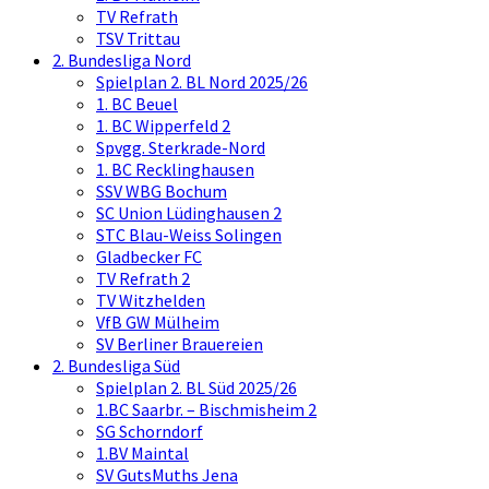
TV Refrath
TSV Trittau
2. Bundesliga Nord
Spielplan 2. BL Nord 2025/26
1. BC Beuel
1. BC Wipperfeld 2
Spvgg. Sterkrade-Nord
1. BC Recklinghausen
SSV WBG Bochum
SC Union Lüdinghausen 2
STC Blau-Weiss Solingen
Gladbecker FC
TV Refrath 2
TV Witzhelden
VfB GW Mülheim
SV Berliner Brauereien
2. Bundesliga Süd
Spielplan 2. BL Süd 2025/26
1.BC Saarbr. – Bischmisheim 2
SG Schorndorf
1.BV Maintal
SV GutsMuths Jena