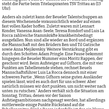
steht die Partie beim Titelaspiranten TSV Trittau an (13
Uhr).
Anders als zuletzt kann der Beueler Talentschuppen an
diesem Wochenende voraussichtlich wieder auf einen
fast vollen Kader hoffen. Zuletzt waren mit Lennart
Konder, Vanessa Asan-Seele, Teresa Rondorf und Luis La
Rocca zahlreiche Stammkräfte krankheitsbedingt
ausgefallen. Nun sind alle wieder an Bord und ergänzen
die Mannschaft mit den Brüdern Ben und Til Gatzsche
sowie Anna Mejikovskiy. Weitere Verstärkung gibt es
durch den Schotten Adam Pringle. Eine Pause bekommt
hingegen die Beueler Nummer eins Moritz Rappen, der
geschont wird. Beim Aufsteiger auf Gifhorn, die mit vier
Punkten am Tabellenende stehen, rechnet Beuels
Mannschaftsführer Luis La Rocca dennoch mit einer
schweren Partie: „Wenn Gifhorn seine guten Ausländer
spielen lässt, wird es auch dort für uns schwer. Aber
natürlich müssen wir dort punkten, um nicht weiter nach
unten zu rutschen.“ Anders verhält sich die Situation am
Sonntag. Trittau, denen vor der Saison
Aufstiegsambitionen nachgesagt werden, hat allerdings
mittlerweile einige Punkte Rückstand auf die