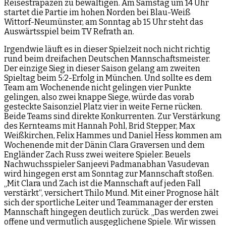
Reisestrapazen zu bewältigen. Am Samstag um 14 Uhr
startet die Partie im hohen Norden bei Blau-Weiß
Wittorf-Neumünster, am Sonntag ab 15 Uhr steht das
Auswärtsspiel beim TV Refrath an.
Irgendwie läuft es in dieser Spielzeit noch nicht richtig
rund beim dreifachen Deutschen Mannschaftsmeister.
Der einzige Sieg in dieser Saison gelang am zweiten
Spieltag beim 5:2-Erfolg in München. Und sollte es dem
Team am Wochenende nicht gelingen vier Punkte
gelingen, also zwei knappe Siege, würde das vorab
gesteckte Saisonziel Platz vier in weite Ferne rücken.
Beide Teams sind direkte Konkurrenten. Zur Verstärkung
des Kernteams mit Hannah Pohl, Brid Stepper, Max
Weißkirchen, Felix Hammes und Daniel Hess kommen am
Wochenende mit der Dänin Clara Graversen und dem
Engländer Zach Russ zwei weitere Spieler. Beuels
Nachwuchsspieler Sanjeevi Padmanabhan Vasudevan
wird hingegen erst am Sonntag zur Mannschaft stoßen.
„Mit Clara und Zach ist die Mannschaft auf jeden Fall
verstärkt“, versichert Thilo Mund. Mit einer Prognose hält
sich der sportliche Leiter und Teammanager der ersten
Mannschaft hingegen deutlich zurück. „Das werden zwei
offene und vermutlich ausgeglichene Spiele. Wir wissen