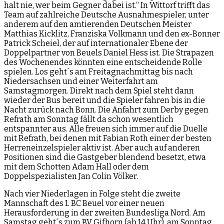
halt nie, wer beim Gegner dabei ist.“ In Wittorf trifft das
Team auf zahlreiche Deutsche Ausnahmespieler, unter
anderem auf den amtierenden Deutschen Meister
Matthias Kicklitz, Franziska Volkmann und den ex-Bonner
Patrick Scheiel, der auf internationaler Ebene der
Doppelpartner von Beuels Daniel Hess ist. Die Strapazen
des Wochenendes könnten eine entscheidende Rolle
spielen. Los geht´s am Freitagnachmittag bis nach
Niedersachsen und einer Weiterfahrt am
Samstagmorgen. Direkt nach dem Spiel steht dann
wieder der Bus bereit und die Spieler fahren bis in die
Nacht zurück nach Bonn. Die Anfahrt zum Derby gegen
Refrath am Sonntag fällt da schon wesentlich
entspannter aus. Alle freuen sich immer auf die Duelle
mit Refrath, bei denen mit Fabian Roth einer der besten
Herreneinzelspieler aktiv ist. Aber auch auf anderen
Positionen sind die Gastgeber blendend besetzt, etwa
mit dem Schotten Adam Hall oder dem
Doppelspezialisten Jan Colin Völker.
Nach vier Niederlagen in Folge steht die zweite
Mannschaft des 1. BC Beuel vor einer neuen
Herausforderung in der zweiten Bundesliga Nord. Am
Samstag geht´s zum BV Gifhorn (ab 14 Uhr), am Sonntag