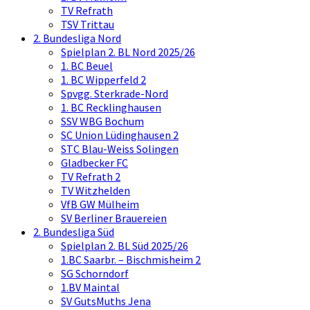
TV Refrath
TSV Trittau
2. Bundesliga Nord
Spielplan 2. BL Nord 2025/26
1. BC Beuel
1. BC Wipperfeld 2
Spvgg. Sterkrade-Nord
1. BC Recklinghausen
SSV WBG Bochum
SC Union Lüdinghausen 2
STC Blau-Weiss Solingen
Gladbecker FC
TV Refrath 2
TV Witzhelden
VfB GW Mülheim
SV Berliner Brauereien
2. Bundesliga Süd
Spielplan 2. BL Süd 2025/26
1.BC Saarbr. – Bischmisheim 2
SG Schorndorf
1.BV Maintal
SV GutsMuths Jena