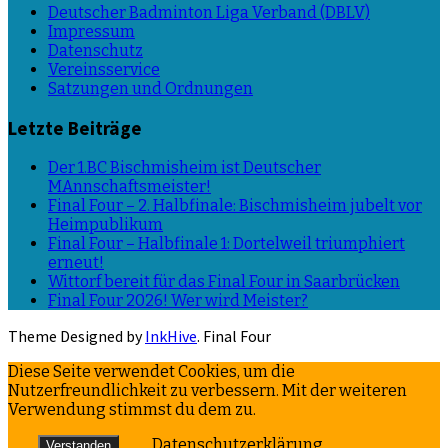
Deutscher Badminton Liga Verband (DBLV)
Impressum
Datenschutz
Vereinsservice
Satzungen und Ordnungen
Letzte Beiträge
Der 1.BC Bischmisheim ist Deutscher
MAnnschaftsmeister!
Final Four – 2. Halbfinale: Bischmisheim jubelt vor
Heimpublikum
Final Four – Halbfinale 1: Dortelweil triumphiert
erneut!
Wittorf bereit für das Final Four in Saarbrücken
Final Four 2026! Wer wird Meister?
Theme Designed by
InkHive
.
Final Four
Diese Seite verwendet Cookies, um die
Nutzerfreundlichkeit zu verbessern. Mit der weiteren
Verwendung stimmst du dem zu.
Datenschutzerklärung
Verstanden