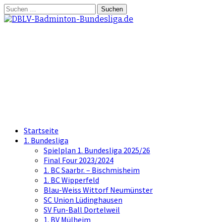
Springe
Suchen
zum
nach:
Inhalt
DBLV-Badminton-
Bundesliga.de
die offizielle Seite der Badminton
Bundesliga
Startseite
1. Bundesliga
Spielplan 1. Bundesliga 2025/26
Final Four 2023/2024
1. BC Saarbr. – Bischmisheim
1. BC Wipperfeld
Blau-Weiss Wittorf Neumünster
SC Union Lüdinghausen
SV Fun-Ball Dortelweil
1. BV Mülheim