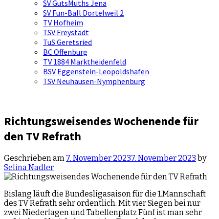
SV GutsMuths Jena
SV Fun-Ball Dortelweil 2
TV Hofheim
TSV Freystadt
TuS Geretsried
BC Offenburg
TV 1884 Marktheidenfeld
BSV Eggenstein-Leopoldshafen
TSV Neuhausen-Nymphenburg
Richtungsweisendes Wochenende für
den TV Refrath
Geschrieben am
7. November 2023
7. November 2023
by
Selina Nadler
Bislang läuft die Bundesligasaison für die 1.Mannschaft
des TV Refrath sehr ordentlich. Mit vier Siegen bei nur
zwei Niederlagen und Tabellenplatz Fünf ist man sehr