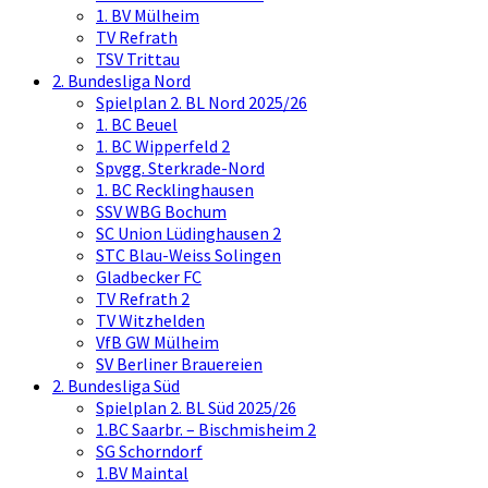
1. BV Mülheim
TV Refrath
TSV Trittau
2. Bundesliga Nord
Spielplan 2. BL Nord 2025/26
1. BC Beuel
1. BC Wipperfeld 2
Spvgg. Sterkrade-Nord
1. BC Recklinghausen
SSV WBG Bochum
SC Union Lüdinghausen 2
STC Blau-Weiss Solingen
Gladbecker FC
TV Refrath 2
TV Witzhelden
VfB GW Mülheim
SV Berliner Brauereien
2. Bundesliga Süd
Spielplan 2. BL Süd 2025/26
1.BC Saarbr. – Bischmisheim 2
SG Schorndorf
1.BV Maintal