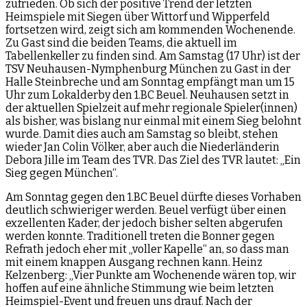
zufrieden. Ob sich der positive Trend der letzten
Heimspiele mit Siegen über Wittorf und Wipperfeld
fortsetzen wird, zeigt sich am kommenden Wochenende.
Zu Gast sind die beiden Teams, die aktuell im
Tabellenkeller zu finden sind. Am Samstag (17 Uhr) ist der
TSV Neuhausen-Nymphenburg München zu Gast in der
Halle Steinbreche und am Sonntag empfängt man um 15
Uhr zum Lokalderby den 1.BC Beuel. Neuhausen setzt in
der aktuellen Spielzeit auf mehr regionale Spieler(innen)
als bisher, was bislang nur einmal mit einem Sieg belohnt
wurde. Damit dies auch am Samstag so bleibt, stehen
wieder Jan Colin Völker, aber auch die Niederländerin
Debora Jille im Team des TVR. Das Ziel des TVR lautet: „Ein
Sieg gegen München“.
Am Sonntag gegen den 1.BC Beuel dürfte dieses Vorhaben
deutlich schwieriger werden. Beuel verfügt über einen
exzellenten Kader, der jedoch bisher selten abgerufen
werden konnte. Traditionell treten die Bonner gegen
Refrath jedoch eher mit „voller Kapelle“ an, so dass man
mit einem knappen Ausgang rechnen kann. Heinz
Kelzenberg: „Vier Punkte am Wochenende wären top, wir
hoffen auf eine ähnliche Stimmung wie beim letzten
Heimspiel-Event und freuen uns drauf. Nach der