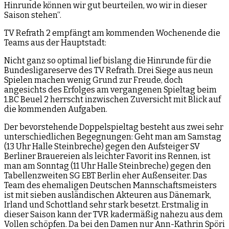
Hinrunde können wir gut beurteilen, wo wir in dieser
Saison stehen“.
TV Refrath 2 empfängt am kommenden Wochenende die
Teams aus der Hauptstadt:
Nicht ganz so optimal lief bislang die Hinrunde für die
Bundesligareserve des TV Refrath. Drei Siege aus neun
Spielen machen wenig Grund zur Freude, doch
angesichts des Erfolges am vergangenen Spieltag beim
1.BC Beuel 2 herrscht inzwischen Zuversicht mit Blick auf
die kommenden Aufgaben.
Der bevorstehende Doppelspieltag besteht aus zwei sehr
unterschiedlichen Begegnungen: Geht man am Samstag
(13 Uhr Halle Steinbreche) gegen den Aufsteiger SV
Berliner Brauereien als leichter Favorit ins Rennen, ist
man am Sonntag (11 Uhr Halle Steinbreche) gegen den
Tabellenzweiten SG EBT Berlin eher Außenseiter. Das
Team des ehemaligen Deutschen Mannschaftsmeisters
ist mit sieben ausländischen Akteuren aus Dänemark,
Irland und Schottland sehr stark besetzt. Erstmalig in
dieser Saison kann der TVR kadermäßig nahezu aus dem
Vollen schöpfen. Da bei den Damen nur Ann-Kathrin Spöri