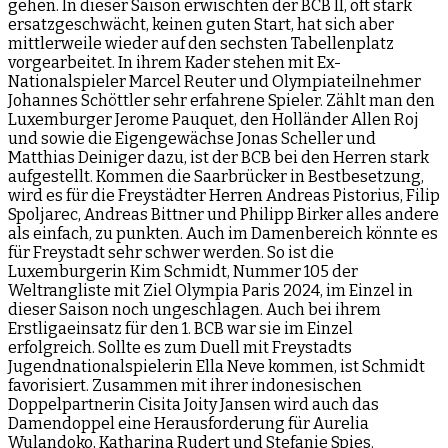
gehen. In dieser Saison erwischten der BCB II, oft stark
ersatzgeschwächt, keinen guten Start, hat sich aber
mittlerweile wieder auf den sechsten Tabellenplatz
vorgearbeitet. In ihrem Kader stehen mit Ex-
Nationalspieler Marcel Reuter und Olympiateilnehmer
Johannes Schöttler sehr erfahrene Spieler. Zählt man den
Luxemburger Jerome Pauquet, den Holländer Allen Roj
und sowie die Eigengewächse Jonas Scheller und
Matthias Deiniger dazu, ist der BCB bei den Herren stark
aufgestellt. Kommen die Saarbrücker in Bestbesetzung,
wird es für die Freystädter Herren Andreas Pistorius, Filip
Spoljarec, Andreas Bittner und Philipp Birker alles andere
als einfach, zu punkten. Auch im Damenbereich könnte es
für Freystadt sehr schwer werden. So ist die
Luxemburgerin Kim Schmidt, Nummer 105 der
Weltrangliste mit Ziel Olympia Paris 2024, im Einzel in
dieser Saison noch ungeschlagen. Auch bei ihrem
Erstligaeinsatz für den 1. BCB war sie im Einzel
erfolgreich. Sollte es zum Duell mit Freystadts
Jugendnationalspielerin Ella Neve kommen, ist Schmidt
favorisiert. Zusammen mit ihrer indonesischen
Doppelpartnerin Cisita Joity Jansen wird auch das
Damendoppel eine Herausforderung für Aurelia
Wulandoko, Katharina Rudert und Stefanie Spies.