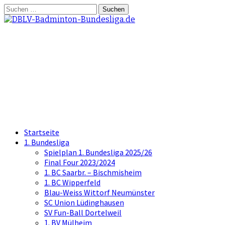
Springe
Suchen
zum
nach:
Inhalt
DBLV-Badminton-
Bundesliga.de
die offizielle Seite der Badminton
Bundesliga
Startseite
1. Bundesliga
Spielplan 1. Bundesliga 2025/26
Final Four 2023/2024
1. BC Saarbr. – Bischmisheim
1. BC Wipperfeld
Blau-Weiss Wittorf Neumünster
SC Union Lüdinghausen
SV Fun-Ball Dortelweil
1. BV Mülheim