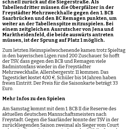
schnell zurück auf die Siegerstraße. Als
Tabellendritter müssen die Oberpfälzer in der
Freystädter Mehrzweckhalle gegen den 1. BCB
Saarbrücken und den BC Remagen punkten, um
weiter an der Tabellenspitze mitzuspielen. Bei
einem zeitgleichen Ausrutscher von Jena und
Marktheidenfeld, die beide auswärts antreten
müssen, ist der Sprung auf Platz 1 möglich.
Zum letzten Heimspielwochenende kamen trotz Spieltag
in den bayerischen Ligen rund 200 Zuschauer. So hofft
der TSV, dass gegen den BCB und Remagen viele
Badmintonfans wieder in die Freystädter
Mehrzweckhalle, Allersbergerstr. 11 kommen. Das
Tagesticket kostet 4,00 €, Schüler bis 14 Jahren haben
freien Eintritt. Der Preis für die Saisonkarte beträgt 33
Euro.
Mehr Infos zu den Spielen
Am Samstag kommt mit dem 1. BCB II die Reserve des
aktuellen deutschen Mannschaftsmeisters nach
Freystadt. Gegen die Saarländer konnte der TSV in der
zurückliegenden Saison zweimal als Sieger vom Court