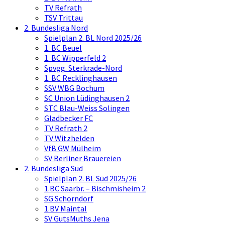
TV Refrath
TSV Trittau
2. Bundesliga Nord
Spielplan 2. BL Nord 2025/26
1. BC Beuel
1. BC Wipperfeld 2
Spvgg. Sterkrade-Nord
1. BC Recklinghausen
SSV WBG Bochum
SC Union Lüdinghausen 2
STC Blau-Weiss Solingen
Gladbecker FC
TV Refrath 2
TV Witzhelden
VfB GW Mülheim
SV Berliner Brauereien
2. Bundesliga Süd
Spielplan 2. BL Süd 2025/26
1.BC Saarbr. – Bischmisheim 2
SG Schorndorf
1.BV Maintal
SV GutsMuths Jena