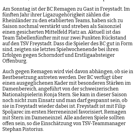
Am Sonntag ist der BC Remagen zu Gast in Freystadt. Im
fünften Jahr ihrer Ligazugehörigkeit zählen die
Rheinländer zu den etablierten Teams, haben sich zu
Saison nochmal verstärkt und streben als Saisonziel
einen gesicherten Mittelfeld Platz an. Aktuell ist das
Team Tabellenfünfter mit nur zwei Punkten Rückstand
auf den TSV Freystadt. Dass die Spieler des BC gut in Form
sind, zeigten sie letztes Spielwochenende bei ihren
Erfolgen gegen Schorndorf und Erstligaabsteiger
Offenburg.
Auch gegen Remagen wird viel davon abhängen, ob sie in
Bestbesetzung antreten werden. Der BC verfügt über
einen ausgeglichenen Kader mit besonderen Stärken im
Damenbereich, angeführt von der schweizerischen
Nationalspielerin Ronja Stern. Sie kam in dieser Saison
noch nicht zum Einsatz und man darf gespannt sein, ob
sie in Freystadt wieder dabei ist. Freystadt ist mit Filip
Spoljarec im ersten Herreneinzel favorisiert, Remagen
mit Stern im Dameneinzel. Alle anderen Spiele sollten
offen sein, so die Einschätzung von TSV-Teammanager
Stephan Pistorius.