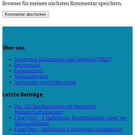
Browser für meinen nächsten Kommentar speichern.
Über uns
Deutscher Badminton Liga Verband (DBLV)
Impressum
Datenschutz
Vereinsservice
Satzungen und Ordnungen
Letzte Beiträge
Der 1.BC Bischmisheim ist Deutscher
MAnnschaftsmeister!
Final Four – 2. Halbfinale: Bischmisheim jubelt vor
Heimpublikum
Final Four – Halbfinale 1: Dortelweil triumphiert