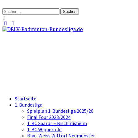
Springe
zum
Suchen
Inhalt
nach:
DBLV-Badminton-
Bundesliga.de
die offizielle Seite der Badminton
Bundesliga
Startseite
1. Bundesliga
Spielplan 1. Bundesliga 2025/26
Final Four 2023/2024
1. BC Saarbr. – Bischmisheim
1. BC Wipperfeld
Blau-Weiss Wittorf Neumünster