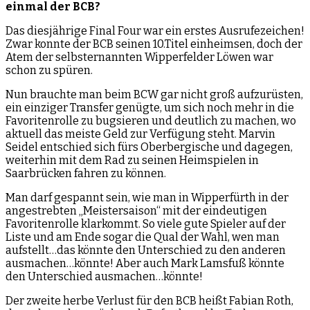
einmal der BCB?
Das diesjährige Final Four war ein erstes Ausrufezeichen!
Zwar konnte der BCB seinen 10.Titel einheimsen, doch der
Atem der selbsternannten Wipperfelder Löwen war
schon zu spüren.
Nun brauchte man beim BCW gar nicht groß aufzurüsten,
ein einziger Transfer genügte, um sich noch mehr in die
Favoritenrolle zu bugsieren und deutlich zu machen, wo
aktuell das meiste Geld zur Verfügung steht. Marvin
Seidel entschied sich fürs Oberbergische und dagegen,
weiterhin mit dem Rad zu seinen Heimspielen in
Saarbrücken fahren zu können.
Man darf gespannt sein, wie man in Wipperfürth in der
angestrebten „Meistersaison“ mit der eindeutigen
Favoritenrolle klarkommt. So viele gute Spieler auf der
Liste und am Ende sogar die Qual der Wahl, wen man
aufstellt…das könnte den Unterschied zu den anderen
ausmachen…könnte! Aber auch Mark Lamsfuß könnte
den Unterschied ausmachen…könnte!
Der zweite herbe Verlust für den BCB heißt Fabian Roth,