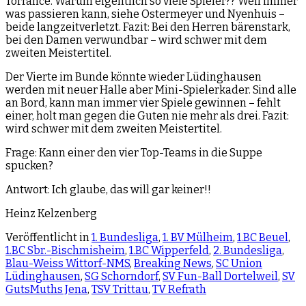
Torrance. Warum eigentlich so viele Spieler?? Weil immer
was passieren kann, siehe Ostermeyer und Nyenhuis –
beide langzeitverletzt. Fazit: Bei den Herren bärenstark,
bei den Damen verwundbar – wird schwer mit dem
zweiten Meistertitel.
Der Vierte im Bunde könnte wieder Lüdinghausen
werden mit neuer Halle aber Mini-Spielerkader. Sind alle
an Bord, kann man immer vier Spiele gewinnen – fehlt
einer, holt man gegen die Guten nie mehr als drei. Fazit:
wird schwer mit dem zweiten Meistertitel.
Frage: Kann einer den vier Top-Teams in die Suppe
spucken?
Antwort: Ich glaube, das will gar keiner!!
Heinz Kelzenberg
Veröffentlicht in
1. Bundesliga
,
1. BV Mülheim
,
1.BC Beuel
,
1.BC Sbr.-Bischmisheim
,
1.BC Wipperfeld
,
2. Bundesliga
,
Blau-Weiss Wittorf-NMS
,
Breaking News
,
SC Union
Lüdinghausen
,
SG Schorndorf
,
SV Fun-Ball Dortelweil
,
SV
GutsMuths Jena
,
TSV Trittau
,
TV Refrath