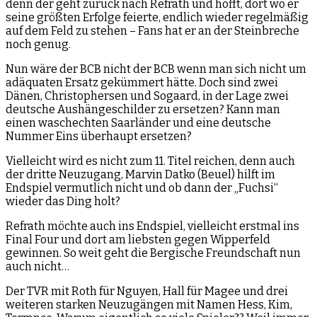
denn der geht zurück nach Refrath und hofft, dort wo er
seine größten Erfolge feierte, endlich wieder regelmäßig
auf dem Feld zu stehen – Fans hat er an der Steinbreche
noch genug.
Nun wäre der BCB nicht der BCB wenn man sich nicht um
adäquaten Ersatz gekümmert hätte. Doch sind zwei
Dänen, Christophersen und Sogaard, in der Lage zwei
deutsche Aushängeschilder zu ersetzen? Kann man
einen waschechten Saarländer und eine deutsche
Nummer Eins überhaupt ersetzen?
Vielleicht wird es nicht zum 11. Titel reichen, denn auch
der dritte Neuzugang, Marvin Datko (Beuel) hilft im
Endspiel vermutlich nicht und ob dann der „Fuchsi“
wieder das Ding holt?
Refrath möchte auch ins Endspiel, vielleicht erstmal ins
Final Four und dort am liebsten gegen Wipperfeld
gewinnen. So weit geht die Bergische Freundschaft nun
auch nicht…
Der TVR mit Roth für Nguyen, Hall für Magee und drei
weiteren starken Neuzugängen mit Namen Hess, Kim,