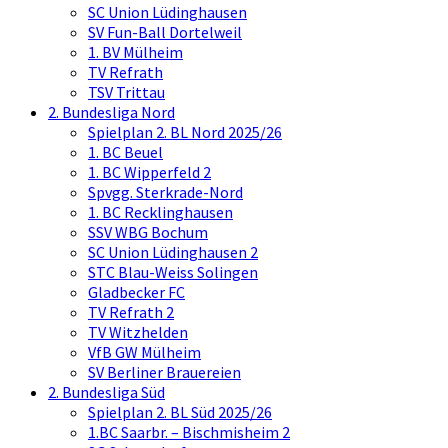
SC Union Lüdinghausen
SV Fun-Ball Dortelweil
1. BV Mülheim
TV Refrath
TSV Trittau
2. Bundesliga Nord
Spielplan 2. BL Nord 2025/26
1. BC Beuel
1. BC Wipperfeld 2
Spvgg. Sterkrade-Nord
1. BC Recklinghausen
SSV WBG Bochum
SC Union Lüdinghausen 2
STC Blau-Weiss Solingen
Gladbecker FC
TV Refrath 2
TV Witzhelden
VfB GW Mülheim
SV Berliner Brauereien
2. Bundesliga Süd
Spielplan 2. BL Süd 2025/26
1.BC Saarbr. – Bischmisheim 2