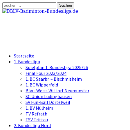
Springe
Suchen
zum
nach:
Inhalt
DBLV-Badminton-Bundesliga.d
die offizielle Seite der Badminton Bundes
Startseite
1. Bundesliga
Spielplan 1. Bundesliga 2025/26
Final Four 2023/2024
1. BC Saarbr. – Bischmisheim
1. BC Wipperfeld
Blau-Weiss Wittorf Neumünster
SC Union Lüdinghausen
SV Fun-Ball Dortelweil
1. BV Mülheim
TV Refrath
TSV Trittau
2. Bundesliga Nord