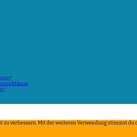
ster!
Heimpublikum
ut!
it zu verbessern. Mit der weiteren Verwendung stimmst du 