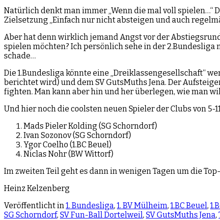
Natürlich denkt man immer „Wenn die mal voll spielen…“ Doc
Zielsetzung „Einfach nur nicht absteigen und auch regelmä
Aber hat denn wirklich jemand Angst vor der Abstiegsrunde
spielen möchten? Ich persönlich sehe in der 2.Bundesliga
schade…
Die 1.Bundesliga könnte eine „Dreiklassengesellschaft“ w
berichtet wird) und dem SV GutsMuths Jena. Der Aufsteiger
fighten. Man kann aber hin und her überlegen, wie man will
Und hier noch die coolsten neuen Spieler der Clubs von 5-11
Mads Pieler Kolding (SG Schorndorf)
Ivan Sozonov (SG Schorndorf)
Ygor Coelho (1.BC Beuel)
Niclas Nohr (BW Wittorf)
Im zweiten Teil geht es dann in wenigen Tagen um die Top
Heinz Kelzenberg
Veröffentlicht in
1. Bundesliga
,
1. BV Mülheim
,
1.BC Beuel
,
1.
SG Schorndorf
,
SV Fun-Ball Dortelweil
,
SV GutsMuths Jena
,