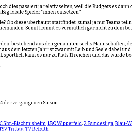
h dies passiert ja relativ selten, weil die Budgets es dann 
ßig lokale Spieler*innen einsetzen.“
? Ob diese überhaupt stattfindet, zumal ja nur Teams teiln
 niemanden. Somit kommt es vermutlich gar nicht zu dem be
erden, bestehend aus den genannten sechs Mannschaften, de
 aus dem letzten Jahr ist zwar mit Leib und Seele dabei und
, sportlich kann es nur zu Platz 11 reichen und das würde b
:
-4 der vergangenen Saison.
BC Sbr.-Bischmisheim
,
1.BC Wipperfeld
,
2. Bundesliga
,
Blau-W
TSV Trittau
,
TV Refrath