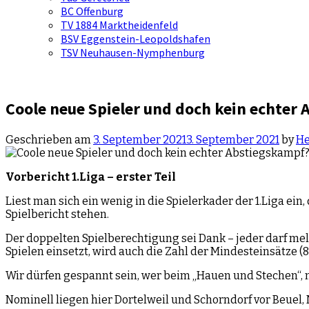
BC Offenburg
TV 1884 Marktheidenfeld
BSV Eggenstein-Leopoldshafen
TSV Neuhausen-Nymphenburg
Coole neue Spieler und doch kein echter
Geschrieben am
3. September 2021
3. September 2021
by
He
Vorbericht 1.Liga – erster Teil
Liest man sich ein wenig in die Spielerkader der 1.Liga ei
Spielbericht stehen.
Der doppelten Spielberechtigung sei Dank – jeder darf meld
Spielen einsetzt, wird auch die Zahl der Mindesteinsätze (8
Wir dürfen gespannt sein, wer beim „Hauen und Stechen“, n
Nominell liegen hier Dortelweil und Schorndorf vor Beuel, 