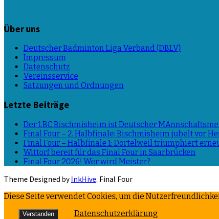
Über uns
Deutscher Badminton Liga Verband (DBLV)
Impressum
Datenschutz
Vereinsservice
Satzungen und Ordnungen
Letzte Beiträge
Der 1.BC Bischmisheim ist Deutscher MAnnschaftsmei
Final Four – 2. Halbfinale: Bischmisheim jubelt vor 
Final Four – Halbfinale 1: Dortelweil triumphiert erne
Wittorf bereit für das Final Four in Saarbrücken
Final Four 2026! Wer wird Meister?
Theme Designed by
InkHive
.
Final Four
Diese Seite verwendet Cookies, um die Nutzerfreundlichke
Datenschutzerklärung
Verstanden