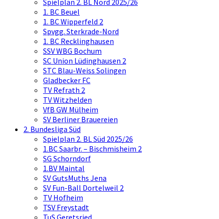
Spielplan 2. BL Nord 2025/26
1. BC Beuel
1. BC Wipperfeld 2
Spvgg. Sterkrade-Nord
1. BC Recklinghausen
SSV WBG Bochum
SC Union Lüdinghausen 2
STC Blau-Weiss Solingen
Gladbecker FC
TV Refrath 2
TV Witzhelden
VfB GW Mülheim
SV Berliner Brauereien
2. Bundesliga Süd
Spielplan 2. BL Süd 2025/26
1.BC Saarbr. – Bischmisheim 2
SG Schorndorf
1.BV Maintal
SV GutsMuths Jena
SV Fun-Ball Dortelweil 2
TV Hofheim
TSV Freystadt
TuS Geretsried