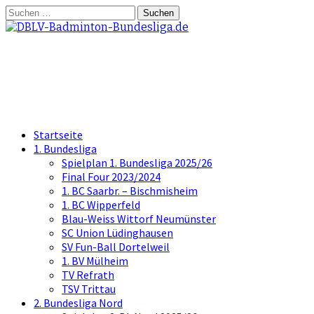
Springe
Suchen
zum
nach:
Inhalt
DBLV-Badminton-Bundesliga.d
die offizielle Seite der Badminton Bundes
Startseite
1. Bundesliga
Spielplan 1. Bundesliga 2025/26
Final Four 2023/2024
1. BC Saarbr. – Bischmisheim
1. BC Wipperfeld
Blau-Weiss Wittorf Neumünster
SC Union Lüdinghausen
SV Fun-Ball Dortelweil
1. BV Mülheim
TV Refrath
TSV Trittau
2. Bundesliga Nord