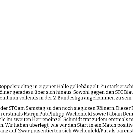
m Doppelspieltag in eigener Halle geliebäugelt. Zu stark e
ölner geradezu über sich hinaus. Sowohl gegen den STC Bl
heint nun vollends in der 2. Bundesliga angekommen zu sein.
te der STC am Samstag zu den noch sieglosen Kölnern. Diese
ch erstmals Marijn Put/Philipp Wachenfeld sowie Fabian De
le im zweiten Herreneinzel, Schmidt trat zudem erstmals m
. Wir haben überlegt, wie wir den Start in ein Match posit
ganz auf. Zwar präsentierten sich Wachenfeld/Put als bären