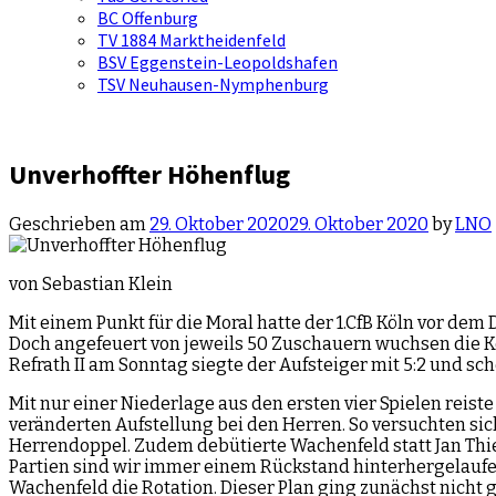
BC Offenburg
TV 1884 Marktheidenfeld
BSV Eggenstein-Leopoldshafen
TSV Neuhausen-Nymphenburg
Unverhoffter Höhenflug
Geschrieben am
29. Oktober 2020
29. Oktober 2020
by
LNO
von Sebastian Klein
Mit einem Punkt für die Moral hatte der 1.CfB Köln vor de
Doch angefeuert von jeweils 50 Zuschauern wuchsen die K
Refrath II am Sonntag siegte der Aufsteiger mit 5:2 und sc
Mit nur einer Niederlage aus den ersten vier Spielen reis
veränderten Aufstellung bei den Herren. So versuchten si
Herrendoppel. Zudem debütierte Wachenfeld statt Jan Thie
Partien sind wir immer einem Rückstand hinterhergelaufen
Wachenfeld die Rotation. Dieser Plan ging zunächst nicht 