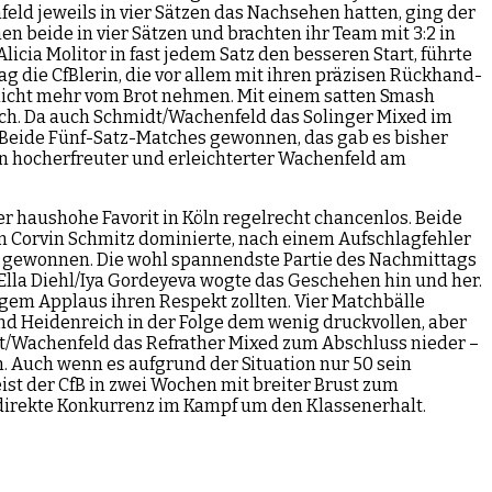
d jeweils in vier Sätzen das Nachsehen hatten, ging der
n beide in vier Sätzen und brachten ihr Team mit 3:2 in
icia Molitor in fast jedem Satz den besseren Start, führte
g die CfBlerin, die vor allem mit ihren präzisen Rückhand-
er nicht mehr vom Brot nehmen. Mit einem satten Smash
ach. Da auch Schmidt/Wachenfeld das Solinger Mixed im
. Beide Fünf-Satz-Matches gewonnen, das gab es bisher
ein hocherfreuter und erleichterter Wachenfeld am
er haushohe Favorit in Köln regelrecht chancenlos. Beide
en Corvin Schmitz dominierte, nach einem Aufschlagfehler
ts gewonnen. Die wohl spannendste Partie des Nachmittags
lla Diehl/Iya Gordeyeva wogte das Geschehen hin und her.
gem Applaus ihren Respekt zollten. Vier Matchbälle
nd Heidenreich in der Folge dem wenig druckvollen, aber
dt/Wachenfeld das Refrather Mixed zum Abschluss nieder –
. Auch wenn es aufgrund der Situation nur 50 sein
ist der CfB in zwei Wochen mit breiter Brust zum
 direkte Konkurrenz im Kampf um den Klassenerhalt.