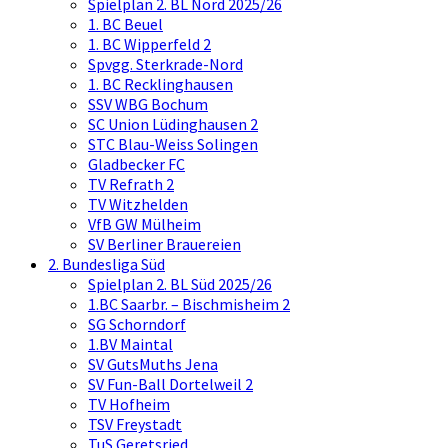
Spielplan 2. BL Nord 2025/26
1. BC Beuel
1. BC Wipperfeld 2
Spvgg. Sterkrade-Nord
1. BC Recklinghausen
SSV WBG Bochum
SC Union Lüdinghausen 2
STC Blau-Weiss Solingen
Gladbecker FC
TV Refrath 2
TV Witzhelden
VfB GW Mülheim
SV Berliner Brauereien
2. Bundesliga Süd
Spielplan 2. BL Süd 2025/26
1.BC Saarbr. – Bischmisheim 2
SG Schorndorf
1.BV Maintal
SV GutsMuths Jena
SV Fun-Ball Dortelweil 2
TV Hofheim
TSV Freystadt
TuS Geretsried