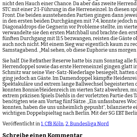
nicht den Hauch einer Chance. Da aber das zweite Herren
STC mit einer 2:1-Führung in die Herreneinzel. In diesen s
Front. Die beiden ausstehenden Partien gingen dann jeweils
in den ersten beiden Durchgängen mit 7:4, konnte jedoch nu
Diagonaldrops die Gegnerin vor Probleme stellte, im vierte
verwandelte sie den ersten Matchball und brachte den ers
fünften Durchgang mit 11:5 bezwangen, reisten die Gäste 
auch noch nicht. Mit einem Sieg war eigentlich kaum zu re
Samstagabend. „Mal sehen, ob diese Euphorie uns morgen h
Sie half. Die Refrather Reserve hatte bis zum Sonntag alle
Herrendoppel sowie das erste Herreneinzel gingen glatt i
Schmitz war seine Vier-Satz-Niederlage besiegelt, hatten
ging jedoch an Gäste. Im Damendoppel kämpfte Heidenreich
Spektakuläre und extrem lange Ballwechsel begeisterten d
konnten Bonnie/Heidenreich im vierten Satz abwehren, mus
extrem präzisen Spiels Diehls in der vorletzten Partie d
benötigten wie am Vortag fünf Sätze. „Ein unfassbares Woc
konnten, haben die uns unheimlich gepusht“, bilanzierte e
wichtigen Doppelspieltag nach Berlin. Mit der SG EBT Ber
Veröffentlicht in
1. CfB Köln
,
2. Bundesliga Nord
Schreibe einen Kommentar