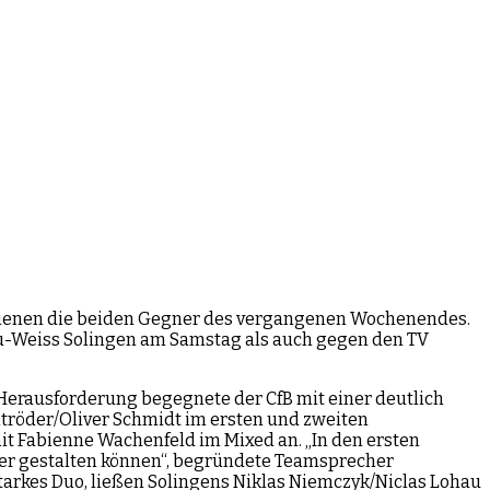
rschienen die beiden Gegner des vergangenen Wochenendes.
au-Weiss Solingen am Samstag als auch gegen den TV
r Herausforderung begegnete der CfB mit einer deutlich
mtröder/Oliver Schmidt im ersten und zweiten
it Fabienne Wachenfeld im Mixed an. „In den ersten
iver gestalten können“, begründete Teamsprecher
starkes Duo, ließen Solingens Niklas Niemczyk/Niclas Lohau