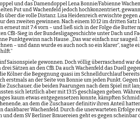
doppel und das Damendoppel Lena Bonnie/Fabienne Wachenfel
pielten Put und Wachenfeld jedoch hochkonzentriert, gewanne
 über die volle Distanz. Lisa Heidenreich erwischte gegen Al
r den zweiten gewinnen. Nach einem 10:12 im dritten Satz la
n erneut mit 7:4 vorn – und ließ sich in der Folge die Butt
ten CfB-Sieg in der Bundesligageschichte unter Dach und F
ohne Punktgewinn nach Hause. „Das war einfach nur saugeil
chnen – und dann wurde es auch noch so ein klarer“, sagte 
ilft.“
 fünf Saisonspiele gewonnen. Doch völlig überraschend war d
n drei Sätzen an den CfB. Da auch Wachenfeld das Duell geg
 die Kölner die Begegnung quasi im Schnelldurchlauf berei
 erstmals an der Seite von Bonnie um jeden Punkt. Gegen E
ie Zuschauer, die beiden Paarungen nach dem Spiel mit lan
sten sich letztlich aber mit 13:15 geschlagen geben. Währe
es Tages kaum etwas entgegensetzen konnte, kämpften Schmi
henende, an dem die Zuschauer definitiv ihren Anteil hatten
in dankbarer Wachenfeld. Durch die unerwarteten Erfolge re
lin und dem SV Berliner Brauereien geht es gegen scheinbar