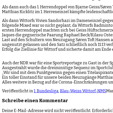
Als dann auch das 1. Herrendoppel von Bjarne Geiss/Søren 
Matthias Kicklitz im 1. Herreneinzel kämpfte leidenschaftl
Als dann Wittorfs Vivien Sandorhazi im Dameneinzel gegen 
folgende Mixed war so nicht geplant, da Wittorfs Badminto
ersten Herrendoppel machten sich bei Geiss Hüftschmerzen 
Jaques die gegnerische Paarung Raphael Beck/Kilasu Oste
Last auf den Schultern von Neuzugang Søren Toft Hansen 
ungenutzt gelassen und den Satz schließlich noch 11:13 ver
Erfolg die Ziellinie für Wittorf und sicherte damit am End
Auch der NDR war für eine Sportreportage zu Gast in der 
Ausgestrahlt wurde die dreiminütige Sequenz im Sportcl
„Wir sind mit dem Punktgewinn gegen einen Titelaspirante
Ein toller Einstand für unsere beiden Neuzugänge Matthia
Alles weitere in Bezug auf die Corona-Einschränkungen und
Veröffentlicht in
1. Bundesliga
,
Blau-Weiss Wittorf-NMS
Mar
Schreibe einen Kommentar
Deine E-Mail-Adresse wird nicht veröffentlicht.
Erforderli