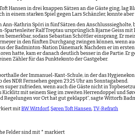
Toft Hansen in drei knappen Sätzen an die Gäste ging, lag B
ich in einem starken Spiel gegen Lars Schänzler, konnte aber
Ann-Kathrin Spöri in fünf Sätzen den Anschlusssiegholte, b
n-Spartenleiter Ralf Treptau ursprünglich Bjarne Geiss mit L
bemerkbar, sodass Sebastian Schöttler einsprang. Er meiste
rmeyer in den fünften Durchgang zwingen können, wenn auch
aus der Badminton-Nation Dänemark. Nachdem er im ersten S
loren hatte, kam er danach deutlich besser in die Partie. Er
e einen Zähler für das Punktekonto der Gastgeber.
Sporthalle der Immanuel-Kant-Schule, in der das Hygieneko
ub des NDR Fernsehen gegen 23:25 Uhr am Sonntagabend.
n super zufrieden, wenn auch die Gäste nicht in Topbesetzun
s Kicklitz mit seinem Sieg im zweiten Herrendoppel und Sør
 Regelungen vor Ort hat gut geklappt“, sagte Wittorfs Badm
kiert mit
BW Wittdorf
,
Søren Toft Hansen
,
TV-Refrath
che Felder sind mit
*
markiert