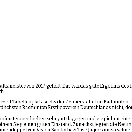
smeister von 2017 geholt: Das wardas gute Ergebnis des h
th.
vorerst Tabellenplatz sechs der Zehnerstaffel im Badminto
rdlichsten Badminton Erstligaverein Deutschlands nicht, 
umünsteraner hielten sehr gut dagegen und erspielten eine
ls einem Sieg einen guten Einstand. Zunächst legten die Neu
Damendoppel von Vivien Sandorhazi/Lise Jaques umso schneller