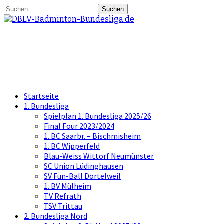
Springe
Suchen
zum
nach:
Inhalt
DBLV-Badminton-Bundesliga.d
die offizielle Seite der Badminton Bundes
Startseite
1. Bundesliga
Spielplan 1. Bundesliga 2025/26
Final Four 2023/2024
1. BC Saarbr. – Bischmisheim
1. BC Wipperfeld
Blau-Weiss Wittorf Neumünster
SC Union Lüdinghausen
SV Fun-Ball Dortelweil
1. BV Mülheim
TV Refrath
TSV Trittau
2. Bundesliga Nord