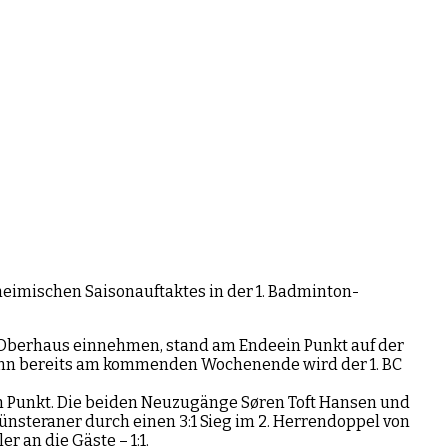
eimischen Saisonauftaktes in der 1. Badminton-
n-Oberhaus einnehmen, stand am Endeein Punkt auf der
denn bereits am kommenden Wochenende wird der 1. BC
n Punkt. Die beiden Neuzugänge Søren Toft Hansen und
münsteraner durch einen 3:1 Sieg im 2. Herrendoppel von
 an die Gäste – 1:1.