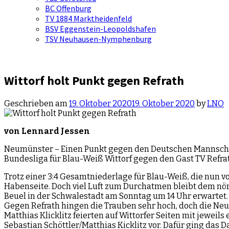
BC Offenburg
TV 1884 Marktheidenfeld
BSV Eggenstein-Leopoldshafen
TSV Neuhausen-Nymphenburg
Wittorf holt Punkt gegen Refrath
Geschrieben am
19. Oktober 2020
19. Oktober 2020
by
LNO
von Lennard Jessen
Neumünster – Einen Punkt gegen den Deutschen Mannschaft
Bundesliga für Blau-Weiß Wittorf gegen den Gast TV Refra
Trotz einer 3:4 Gesamtniederlage für Blau-Weiß, die nun 
Habenseite. Doch viel Luft zum Durchatmen bleibt dem nö
Beuel in der Schwalestadt am Sonntag um 14 Uhr erwartet.
Gegen Refrath hingen die Trauben sehr hoch, doch die Ne
Matthias Klicklitz feierten auf Wittorfer Seiten mit jewei
Sebastian Schöttler/Matthias Kicklitz vor. Dafür ging das 