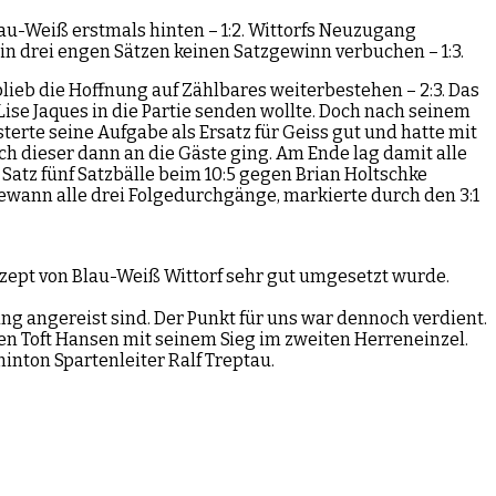
lau-Weiß erstmals hinten – 1:2. Wittorfs Neuzugang
 in drei engen Sätzen keinen Satzgewinn verbuchen – 1:3.
lieb die Hoffnung auf Zählbares weiterbestehen – 2:3. Das
ise Jaques in die Partie senden wollte. Doch nach seinem
rte seine Aufgabe als Ersatz für Geiss gut und hatte mit
 dieser dann an die Gäste ging. Am Ende lag damit alle
atz fünf Satzbälle beim 10:5 gegen Brian Holtschke
 gewann alle drei Folgedurchgänge, markierte durch den 3:1
nzept von Blau-Weiß Wittorf sehr gut umgesetzt wurde.
g angereist sind. Der Punkt für uns war dennoch verdient.
en Toft Hansen mit seinem Sieg im zweiten Herreneinzel.
inton Spartenleiter Ralf Treptau.