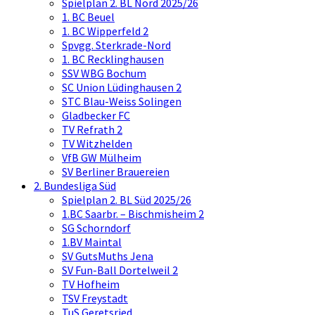
Spielplan 2. BL Nord 2025/26
1. BC Beuel
1. BC Wipperfeld 2
Spvgg. Sterkrade-Nord
1. BC Recklinghausen
SSV WBG Bochum
SC Union Lüdinghausen 2
STC Blau-Weiss Solingen
Gladbecker FC
TV Refrath 2
TV Witzhelden
VfB GW Mülheim
SV Berliner Brauereien
2. Bundesliga Süd
Spielplan 2. BL Süd 2025/26
1.BC Saarbr. – Bischmisheim 2
SG Schorndorf
1.BV Maintal
SV GutsMuths Jena
SV Fun-Ball Dortelweil 2
TV Hofheim
TSV Freystadt
TuS Geretsried