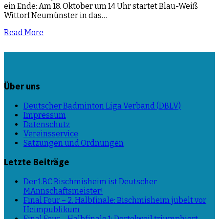
ein Ende: Am 18. Oktober um 14 Uhr startet Blau-Weiß
Wittorf Neumünster in das…
Read More
Über uns
Deutscher Badminton Liga Verband (DBLV)
Impressum
Datenschutz
Vereinsservice
Satzungen und Ordnungen
Letzte Beiträge
Der 1.BC Bischmisheim ist Deutscher
MAnnschaftsmeister!
Final Four – 2. Halbfinale: Bischmisheim jubelt vor
Heimpublikum
Final Four – Halbfinale 1: Dortelweil triumphiert