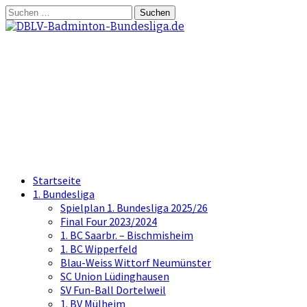
Springe
Suchen
zum
nach:
Inhalt
DBLV-Badminton-
Bundesliga.de
die offizielle Seite der Badminton
Bundesliga
Startseite
1. Bundesliga
Spielplan 1. Bundesliga 2025/26
Final Four 2023/2024
1. BC Saarbr. – Bischmisheim
1. BC Wipperfeld
Blau-Weiss Wittorf Neumünster
SC Union Lüdinghausen
SV Fun-Ball Dortelweil
1. BV Mülheim