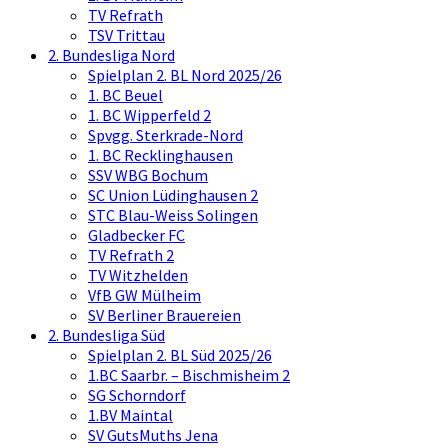
TV Refrath
TSV Trittau
2. Bundesliga Nord
Spielplan 2. BL Nord 2025/26
1. BC Beuel
1. BC Wipperfeld 2
Spvgg. Sterkrade-Nord
1. BC Recklinghausen
SSV WBG Bochum
SC Union Lüdinghausen 2
STC Blau-Weiss Solingen
Gladbecker FC
TV Refrath 2
TV Witzhelden
VfB GW Mülheim
SV Berliner Brauereien
2. Bundesliga Süd
Spielplan 2. BL Süd 2025/26
1.BC Saarbr. – Bischmisheim 2
SG Schorndorf
1.BV Maintal
SV GutsMuths Jena