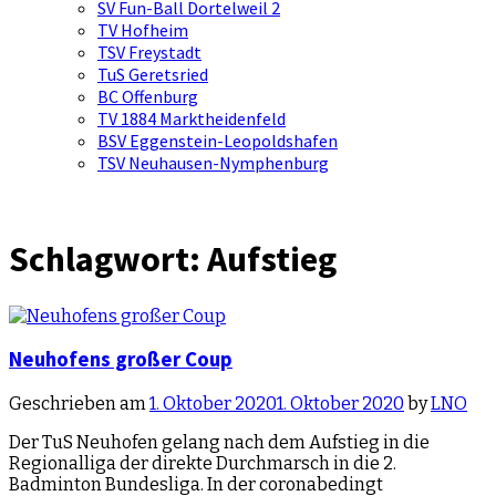
SV Fun-Ball Dortelweil 2
TV Hofheim
TSV Freystadt
TuS Geretsried
BC Offenburg
TV 1884 Marktheidenfeld
BSV Eggenstein-Leopoldshafen
TSV Neuhausen-Nymphenburg
Schlagwort:
Aufstieg
Neuhofens großer Coup
Geschrieben am
1. Oktober 2020
1. Oktober 2020
by
LNO
Der TuS Neuhofen gelang nach dem Aufstieg in die
Regionalliga der direkte Durchmarsch in die 2.
Badminton Bundesliga. In der coronabedingt