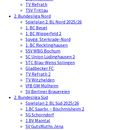
TV Refrath
TSV Trittau
2. Bundesliga Nord
Spielplan 2. BL Nord 2025/26
1. BC Beuel
1. BC Wipperfeld 2
Spvgg. Sterkrade-Nord
1. BC Recklinghausen
SSV WBG Bochum
SC Union Lüdinghausen 2
STC Blau-Weiss Solingen
Gladbecker FC
TV Refrath 2
TV Witzhelden
VfB GW Mülheim
SV Berliner Brauereien
2. Bundesliga Süd
Spielplan 2. BL Süd 2025/26
1.BC Saarbr. – Bischmisheim 2
SG Schorndorf
1.BV Maintal
SV GutsMuths Jena