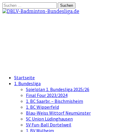
Springe
Suchen
zum
nach:
Inhalt
DBLV-Badminton-
Bundesliga.de
die offizielle Seite der Badminton
Bundesliga
Startseite
1. Bundesliga
Spielplan 1. Bundesliga 2025/26
Final Four 2023/2024
1. BC Saarbr. – Bischmisheim
1. BC Wipperfeld
Blau-Weiss Wittorf Neumünster
SC Union Lüdinghausen
SV Fun-Ball Dortelweil
1. BV Mülheim