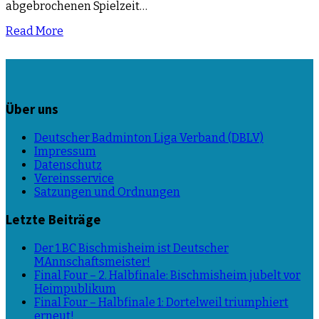
abgebrochenen Spielzeit…
Read More
Über uns
Deutscher Badminton Liga Verband (DBLV)
Impressum
Datenschutz
Vereinsservice
Satzungen und Ordnungen
Letzte Beiträge
Der 1.BC Bischmisheim ist Deutscher
MAnnschaftsmeister!
Final Four – 2. Halbfinale: Bischmisheim jubelt vor
Heimpublikum
Final Four – Halbfinale 1: Dortelweil triumphiert
erneut!