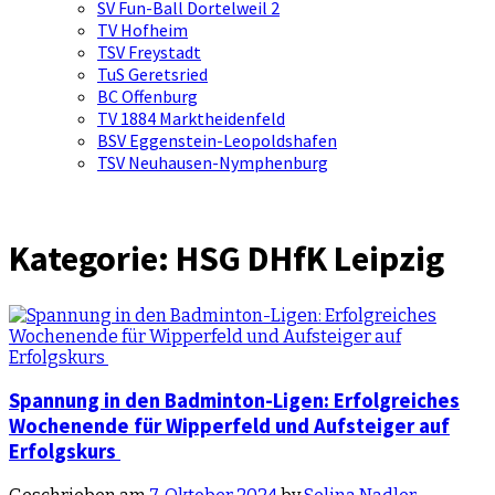
SV Fun-Ball Dortelweil 2
TV Hofheim
TSV Freystadt
TuS Geretsried
BC Offenburg
TV 1884 Marktheidenfeld
BSV Eggenstein-Leopoldshafen
TSV Neuhausen-Nymphenburg
Kategorie:
HSG DHfK Leipzig
Spannung in den Badminton-Ligen: Erfolgreiches
Wochenende für Wipperfeld und Aufsteiger auf
Erfolgskurs