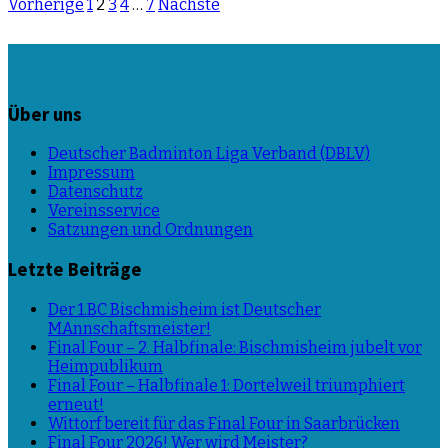
Beitragsnavigation
Vorherige
1
2
3
4
…
7
Nächste
Über uns
Deutscher Badminton Liga Verband (DBLV)
Impressum
Datenschutz
Vereinsservice
Satzungen und Ordnungen
Letzte Beiträge
Der 1.BC Bischmisheim ist Deutscher
MAnnschaftsmeister!
Final Four – 2. Halbfinale: Bischmisheim jubelt vor
Heimpublikum
Final Four – Halbfinale 1: Dortelweil triumphiert
erneut!
Wittorf bereit für das Final Four in Saarbrücken
Final Four 2026! Wer wird Meister?