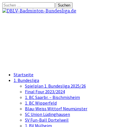
Springe
Suchen
zum
nach:
Inhalt
DBLV-Badminton-
Bundesliga.de
die offizielle Seite der Badminton
Bundesliga
Startseite
1. Bundesliga
Spielplan 1. Bundesliga 2025/26
Final Four 2023/2024
1. BC Saarbr. – Bischmisheim
1. BC Wipperfeld
Blau-Weiss Wittorf Neumünster
SC Union Lüdinghausen
SV Fun-Ball Dortelweil
1. BV Mülheim