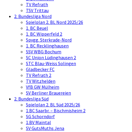
TV Refrath
TSV Trittau
2. Bundesliga Nord
Spielplan 2. BL Nord 2025/26
1. BC Beuel
1. BC Wipperfeld 2
Spvgg. Sterkrade-Nord
1. BC Recklinghausen
SSV WBG Bochum
SC Union Lüdinghausen 2
STC Blau-Weiss Solingen
Gladbecker FC
TV Refrath 2
TV Witzhelden
VfB GW Mülheim
SV Berliner Brauereien
2. Bundesliga Süd
Spielplan 2. BL Süd 2025/26
1.BC Saarbr. – Bischmisheim 2
SG Schorndorf
1.BV Maintal
SV GutsMuths Jena