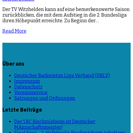
Der TV Witzhelden kann auf eine bemerkenswerte Saison
zurückblicken, die mit dem Aufstieg in die 2. Bundesliga
ihren Höhepunkt erreichte. Zu Beginn der…
Read More
Über uns
Deutscher Badminton Liga Verband (DBLV)
Impressum
Datenschutz
Vereinsservice
Satzungen und Ordnungen
Letzte Beiträge
Der 1.BC Bischmisheim ist Deutscher
MAnnschaftsmeister!
Final Four – 2. Halbfinale: Bischmisheim jubelt vor