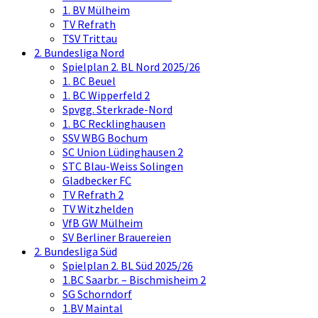
1. BV Mülheim
TV Refrath
TSV Trittau
2. Bundesliga Nord
Spielplan 2. BL Nord 2025/26
1. BC Beuel
1. BC Wipperfeld 2
Spvgg. Sterkrade-Nord
1. BC Recklinghausen
SSV WBG Bochum
SC Union Lüdinghausen 2
STC Blau-Weiss Solingen
Gladbecker FC
TV Refrath 2
TV Witzhelden
VfB GW Mülheim
SV Berliner Brauereien
2. Bundesliga Süd
Spielplan 2. BL Süd 2025/26
1.BC Saarbr. – Bischmisheim 2
SG Schorndorf
1.BV Maintal