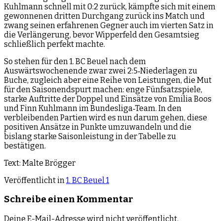
Kuhlmann schnell mit 0:2 zurück, kämpfte sich mit einem
gewonnenen dritten Durchgang zurück ins Match und
zwang seinen erfahrenen Gegner auch im vierten Satz in
die Verlängerung, bevor Wipperfeld den Gesamtsieg
schließlich perfekt machte.
So stehen für den 1. BC Beuel nach dem
Auswärtswochenende zwar zwei 2:5‑Niederlagen zu
Buche, zugleich aber eine Reihe von Leistungen, die Mut
für den Saisonendspurt machen: enge Fünfsatzspiele,
starke Auftritte der Doppel und Einsätze von Emilia Boos
und Finn Kuhlmann im Bundesliga‑Team. In den
verbleibenden Partien wird es nun darum gehen, diese
positiven Ansätze in Punkte umzuwandeln und die
bislang starke Saisonleistung in der Tabelle zu
bestätigen.
Text: Malte Brögger
Veröffentlicht in
1. BC Beuel 1
Schreibe einen Kommentar
Deine E-Mail-Adresse wird nicht veröffentlicht.