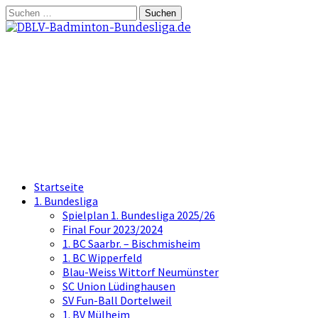
Springe
Suchen
zum
nach:
Inhalt
DBLV-Badminton-
Bundesliga.de
die offizielle Seite der Badminton
Bundesliga
Startseite
1. Bundesliga
Spielplan 1. Bundesliga 2025/26
Final Four 2023/2024
1. BC Saarbr. – Bischmisheim
1. BC Wipperfeld
Blau-Weiss Wittorf Neumünster
SC Union Lüdinghausen
SV Fun-Ball Dortelweil
1. BV Mülheim