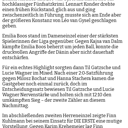
hochklassiger Fünfsatzkrimi. Lennart Konder drehte
einen frühen Rückstand, glich aus und ging
zwischenzeitlich in Führung, musste sich am Ende aber
der größeren Konstanz von Léo van Gysel geschlagen
geben.
Emilia Boos stand im Dameneinzel einer der stärksten
Spielerinnen der Liga gegenüber. Gegen Kajsa van Dalm
kämpfte Emilia Boos beherzt um jeden Ball, konnte die
druckvollen Angriffe der Dänin aber nicht dauerhaft
entschärfen.
Für ein echtes Highlight sorgten dann Til Gatzsche und
Lucie Wagner im Mixed. Nach einer 2:0‑Satzführung
gegen Milosz Bochat und Hanna Stachera kamen die
Gastgeber noch einmal zurück, doch im
Entscheidungssatz bewiesen Til Gatzsche und Lucie
Wagner Nervenstärke und holten sich mit 12:10 den
umkämpften Sieg – der zweite Zähler an diesem
Nachmittag.
Im abschließenden zweiten Herreneinzel zeigte Finn
Kuhlmann bei seinem Einsatz für DIE ERSTE eine mutige
Vorstellung. Gegen Karim Krehemeier lag Finn