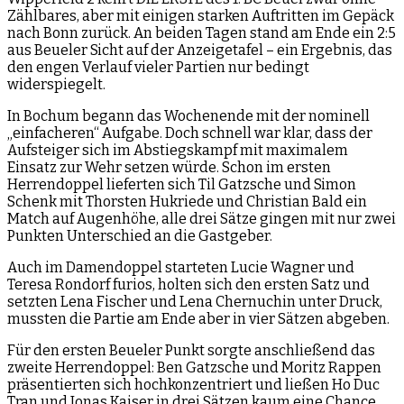
Zählbares, aber mit einigen starken Auftritten im Gepäck
nach Bonn zurück. An beiden Tagen stand am Ende ein 2:5
aus Beueler Sicht auf der Anzeigetafel – ein Ergebnis, das
den engen Verlauf vieler Partien nur bedingt
widerspiegelt.
In Bochum begann das Wochenende mit der nominell
„einfacheren“ Aufgabe. Doch schnell war klar, dass der
Aufsteiger sich im Abstiegskampf mit maximalem
Einsatz zur Wehr setzen würde. Schon im ersten
Herrendoppel lieferten sich Til Gatzsche und Simon
Schenk mit Thorsten Hukriede und Christian Bald ein
Match auf Augenhöhe, alle drei Sätze gingen mit nur zwei
Punkten Unterschied an die Gastgeber.
Auch im Damendoppel starteten Lucie Wagner und
Teresa Rondorf furios, holten sich den ersten Satz und
setzten Lena Fischer und Lena Chernuchin unter Druck,
mussten die Partie am Ende aber in vier Sätzen abgeben.
Für den ersten Beueler Punkt sorgte anschließend das
zweite Herrendoppel: Ben Gatzsche und Moritz Rappen
präsentierten sich hochkonzentriert und ließen Ho Duc
Tran und Jonas Kaiser in drei Sätzen kaum eine Chance.