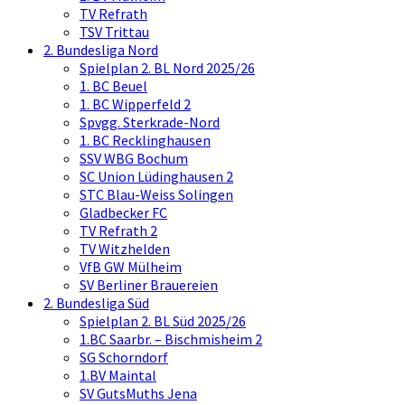
TV Refrath
TSV Trittau
2. Bundesliga Nord
Spielplan 2. BL Nord 2025/26
1. BC Beuel
1. BC Wipperfeld 2
Spvgg. Sterkrade-Nord
1. BC Recklinghausen
SSV WBG Bochum
SC Union Lüdinghausen 2
STC Blau-Weiss Solingen
Gladbecker FC
TV Refrath 2
TV Witzhelden
VfB GW Mülheim
SV Berliner Brauereien
2. Bundesliga Süd
Spielplan 2. BL Süd 2025/26
1.BC Saarbr. – Bischmisheim 2
SG Schorndorf
1.BV Maintal
SV GutsMuths Jena