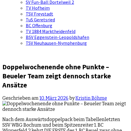
SV Fun-Ball Dortelweil 2
TV Hofheim
TSV Freystadt
TuS Geretsried
BC Offenburg
TV 1884 Marktheidenfeld
BSV Eggenstein-Leopoldshafen
TSV Neuhausen-Nymphenburg
Doppelwochenende ohne Punkte –
Beueler Team zeigt dennoch starke
Ansätze
Geschrieben am
10. März 2026
by
Kristin Böhme
Nach dem Auswärtsdoppelpack beim Tabellenletzten
SSV WBG Bochum und beim Spitzenreiter 1. BC
Wipperfeld 2 kehrt DIE ERSTE des 1. BC Beuel zwar ohne