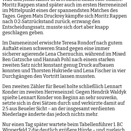
Moritz Rappen stand später auch im ersten Herreneinzel
im Mittelpunkt eines der spannendsten Matches des
Tages. Gegen Mats Druckrey kämpfte sich Moritz Rappen
nach 0:2‑Satzrückstand zurück, erzwang den
Entscheidungssatz, musste sich dort aber knapp
geschlagen geben.
Im Dameneinzel erwischte Teresa Rondorf nach gutem
Auftakt einen schweren Stand gegen eine immer
sicherer agierende Lena Chernuchin, während im Mixed
Ben Gatzsche und Hannah Pohl nach einem starken
zweiten Satz nicht konstant genug Druck aufbauen
konnten und Thorsten Hukriede und Lena Fischer in vier
Durchgängen den Vortritt lassen mussten.
Den zweiten Zähler für Beuel holte schließlich Lennart
Konder im zweiten Herreneinzel: Gegen Hendrik Waldyk
spielte Lennart Konder von Beginn an sehr souverän,
setzte sich in drei Sätzen durch und verkürzte damit auf
2:5 aus Beueler Sicht – an der insgesamt verdienten
Niederlage änderte das jedoch nichts mehr.
Nur einen Tag später wartete beim Tabellenführer 1. BC
Wipperfeld 2 die deutlich größere Hürde – und zugleich