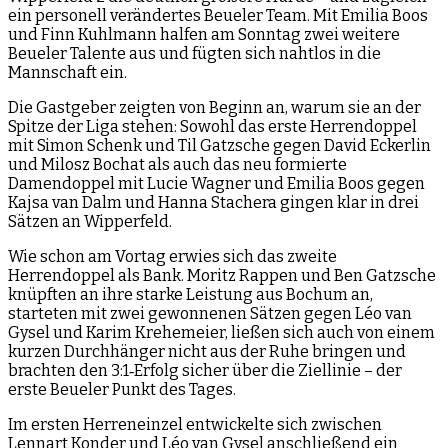
ein personell verändertes Beueler Team. Mit Emilia Boos
und Finn Kuhlmann halfen am Sonntag zwei weitere
Beueler Talente aus und fügten sich nahtlos in die
Mannschaft ein.
Die Gastgeber zeigten von Beginn an, warum sie an der
Spitze der Liga stehen: Sowohl das erste Herrendoppel
mit Simon Schenk und Til Gatzsche gegen David Eckerlin
und Milosz Bochat als auch das neu formierte
Damendoppel mit Lucie Wagner und Emilia Boos gegen
Kajsa van Dalm und Hanna Stachera gingen klar in drei
Sätzen an Wipperfeld.
Wie schon am Vortag erwies sich das zweite
Herrendoppel als Bank. Moritz Rappen und Ben Gatzsche
knüpften an ihre starke Leistung aus Bochum an,
starteten mit zwei gewonnenen Sätzen gegen Léo van
Gysel und Karim Krehemeier, ließen sich auch von einem
kurzen Durchhänger nicht aus der Ruhe bringen und
brachten den 3:1‑Erfolg sicher über die Ziellinie – der
erste Beueler Punkt des Tages.
Im ersten Herreneinzel entwickelte sich zwischen
Lennart Konder und Léo van Gysel anschließend ein