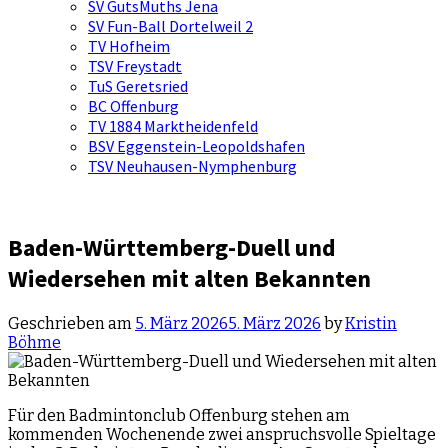
SV GutsMuths Jena
SV Fun-Ball Dortelweil 2
TV Hofheim
TSV Freystadt
TuS Geretsried
BC Offenburg
TV 1884 Marktheidenfeld
BSV Eggenstein-Leopoldshafen
TSV Neuhausen-Nymphenburg
Baden-Württemberg-Duell und
Wiedersehen mit alten Bekannten
Geschrieben am
5. März 2026
5. März 2026
by
Kristin
Böhme
Für den Badmintonclub Offenburg stehen am
kommenden Wochenende zwei anspruchsvolle Spieltage