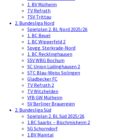
1. BV Mülheim
TV Refrath
TSV Trittau
2. Bundesliga Nord
Spielplan 2. BL Nord 2025/26
1. BC Beuel
1. BC Wipperfeld 2
Spvgg. Sterkrade-Nord
1. BC Recklinghausen
SSV WBG Bochum
SC Union Lüdinghausen 2
STC Blau-Weiss Solingen
Gladbecker FC
TV Refrath 2
TV Witzhelden
VfB GW Mülheim
SV Berliner Brauereien
2. Bundesliga Süd
Spielplan 2. BL Süd 2025/26
1.BC Saarbr. – Bischmisheim 2
SG Schorndorf
1.BV Maintal