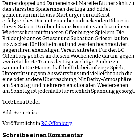
Damendoppel und Dameneinzel: Mareike Bittner zählt zu
den stärksten Spielerinnen der Liga und bildet
gemeinsam mit Louisa Marburger ein äußerst
erfolgreiches Duo mit einer beeindruckenden Bilanz in
dieser Saison. Darüber hinaus kommt es auch zu einem
Wiedersehen mit früheren Offenburger Spielern: Die
Brüder Johannes Grieser und Sebastian Grieser laufen
inzwischen für Hofheim auf und werden hochmotiviert
gegen ihren ehemaligen Verein antreten. Für den BC
Offenburg geht es an diesem Wochenende darum, gegen
zwei etablierte Teams der Liga wichtige Punkte zu
sammeln. Die Mannschaft hofft dabei auf enge Spiele,
Unterstützung von Auswärtsfans und vielleicht auch die
eine oder andere Überraschung. Mit Derby-Atmosphäre
am Samstag und mehreren emotionalen Wiedersehen
am Sonntag ist jedenfalls für reichlich Spannung gesorgt.
Text: Lena Reder
Bild: Sven Heise
Veröffentlicht in
BC Offenburg
Schreibe einen Kommentar