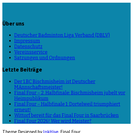
Über uns
Deutscher Badminton Liga Verband (DBLV)
Impressum
Datenschutz
Vereinsservice
Satzungen und Ordnungen
Letzte Beiträge
Der 1.BC Bischmisheim ist Deutscher
MAnnschaftsmeister!
Final Four – 2. Halbfinale: Bischmisheim jubelt vor
Heimpublikum
Final Four – Halbfinale 1: Dortelweil triumphiert
erneut!
Wittorf bereit für das Final Four in Saarbrücken
Final Four 2026! Wer wird Meister?
Theme Designed by
InkHive
.
Final Four