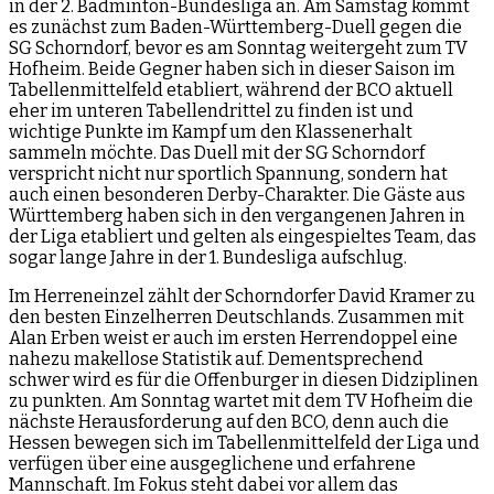
in der 2. Badminton-Bundesliga an. Am Samstag kommt
es zunächst zum Baden-Württemberg-Duell gegen die
SG Schorndorf, bevor es am Sonntag weitergeht zum TV
Hofheim. Beide Gegner haben sich in dieser Saison im
Tabellenmittelfeld etabliert, während der BCO aktuell
eher im unteren Tabellendrittel zu finden ist und
wichtige Punkte im Kampf um den Klassenerhalt
sammeln möchte. Das Duell mit der SG Schorndorf
verspricht nicht nur sportlich Spannung, sondern hat
auch einen besonderen Derby-Charakter. Die Gäste aus
Württemberg haben sich in den vergangenen Jahren in
der Liga etabliert und gelten als eingespieltes Team, das
sogar lange Jahre in der 1. Bundesliga aufschlug.
Im Herreneinzel zählt der Schorndorfer David Kramer zu
den besten Einzelherren Deutschlands. Zusammen mit
Alan Erben weist er auch im ersten Herrendoppel eine
nahezu makellose Statistik auf. Dementsprechend
schwer wird es für die Offenburger in diesen Didziplinen
zu punkten. Am Sonntag wartet mit dem TV Hofheim die
nächste Herausforderung auf den BCO, denn auch die
Hessen bewegen sich im Tabellenmittelfeld der Liga und
verfügen über eine ausgeglichene und erfahrene
Mannschaft. Im Fokus steht dabei vor allem das