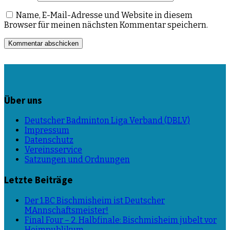
Name, E-Mail-Adresse und Website in diesem
Browser für meinen nächsten Kommentar speichern.
Über uns
Deutscher Badminton Liga Verband (DBLV)
Impressum
Datenschutz
Vereinsservice
Satzungen und Ordnungen
Letzte Beiträge
Der 1.BC Bischmisheim ist Deutscher
MAnnschaftsmeister!
Final Four – 2. Halbfinale: Bischmisheim jubelt vor
Heimpublikum