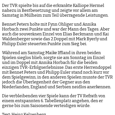
Der TVR spielte bis auf die erkrankte Kalliope Hermel
nahezu in Bestbesetzung und zeigte vor allem am
Samstag in Mülheim zum Teil überragende Leistungen.
Bennet Peters holte mit Fynn Ohliger und Annika
Horbach zwei Punkte und war der Mann des Tages. Aber
auch die souveränen Einzel von Elias Beckmann und Kai
Waldenberger sowie das 2.Doppel mit Mark Byerly und
Philipp Euler steuerten Punkte zum Sieg bei.
Während am Samstag Maike Iffland in ihren beiden
Spielen sieglos blieb, sorgte sie am Sonntag im Einzel
und im Doppel mit Annika Horbach für die beiden
einzigen TVR-Erfolgserlebnisse. Das erste Herrendoppel
mit Bennet Peters und Philipp Euler stand noch kurz vor
dem Spielgewinn, in den anderen Spielen musste der TVR
jedoch die Überlegenheit der Gegner aus den
Niederlanden, England und Serbien neidlos anerkennen.
Die verbleibenden vier Spiele kann der TV Refrath von
einem entspannten 6. Tabellenplatz angehen, den er
gerne bis zum Saisonende verteidigen würde.
Text: Heinz Kelzenberg