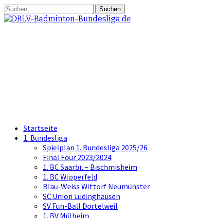
Springe
Suchen
zum
nach:
Inhalt
DBLV-Badminton-
Bundesliga.de
die offizielle Seite der Badminton
Bundesliga
Startseite
1. Bundesliga
Spielplan 1. Bundesliga 2025/26
Final Four 2023/2024
1. BC Saarbr. – Bischmisheim
1. BC Wipperfeld
Blau-Weiss Wittorf Neumünster
SC Union Lüdinghausen
SV Fun-Ball Dortelweil
1. BV Mülheim