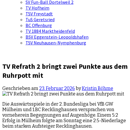
SV Fun-Ball Dortelweil 2
TV Hofheim
TSV Freystadt
TuS Geretsried
BC Offenburg
TV 1884 Marktheidenfeld
BSV Eggenstein-Leopoldshafen
TSV Neuhausen-Nymphenburg
TV Refrath 2 bringt zwei Punkte aus dem
Ruhrpott mit
Geschrieben am
23. Februar 2026
by
Kristin Böhme
Die Auswärtsspiele in der 2. Bundesliga bei VfB GW
Mülheim und 1.BC Recklinghausen versprachen von
vorneherein Begegnungen auf Augenhöge. Einem 5:2
Erfolg in Mülheim folgte am Sonntag eine 2:5-Niederlage
beim starken Aufsteiger Recklinghausen.