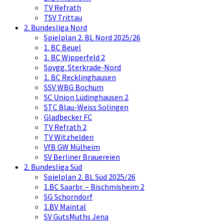
TV Refrath
TSV Trittau
2. Bundesliga Nord
Spielplan 2. BL Nord 2025/26
1. BC Beuel
1. BC Wipperfeld 2
Spvgg. Sterkrade-Nord
1. BC Recklinghausen
SSV WBG Bochum
SC Union Lüdinghausen 2
STC Blau-Weiss Solingen
Gladbecker FC
TV Refrath 2
TV Witzhelden
VfB GW Mülheim
SV Berliner Brauereien
2. Bundesliga Süd
Spielplan 2. BL Süd 2025/26
1.BC Saarbr. – Bischmisheim 2
SG Schorndorf
1.BV Maintal
SV GutsMuths Jena