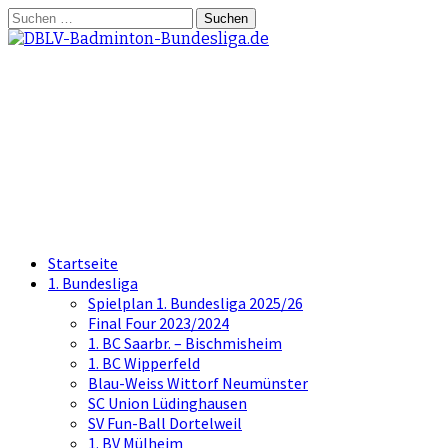
Springe
Suchen
zum
nach:
Inhalt
DBLV-Badminton-
Bundesliga.de
die offizielle Seite der Badminton
Bundesliga
Startseite
1. Bundesliga
Spielplan 1. Bundesliga 2025/26
Final Four 2023/2024
1. BC Saarbr. – Bischmisheim
1. BC Wipperfeld
Blau-Weiss Wittorf Neumünster
SC Union Lüdinghausen
SV Fun-Ball Dortelweil
1. BV Mülheim