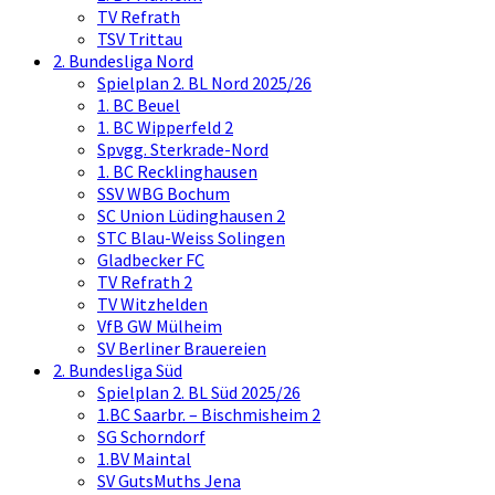
TV Refrath
TSV Trittau
2. Bundesliga Nord
Spielplan 2. BL Nord 2025/26
1. BC Beuel
1. BC Wipperfeld 2
Spvgg. Sterkrade-Nord
1. BC Recklinghausen
SSV WBG Bochum
SC Union Lüdinghausen 2
STC Blau-Weiss Solingen
Gladbecker FC
TV Refrath 2
TV Witzhelden
VfB GW Mülheim
SV Berliner Brauereien
2. Bundesliga Süd
Spielplan 2. BL Süd 2025/26
1.BC Saarbr. – Bischmisheim 2
SG Schorndorf
1.BV Maintal
SV GutsMuths Jena