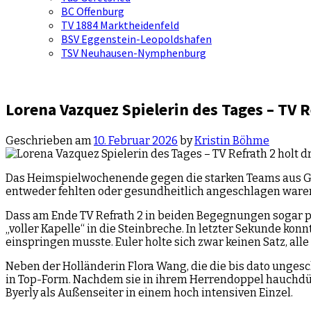
BC Offenburg
TV 1884 Marktheidenfeld
BSV Eggenstein-Leopoldshafen
TSV Neuhausen-Nymphenburg
Lorena Vazquez Spielerin des Tages – TV R
Geschrieben am
10. Februar 2026
by
Kristin Böhme
Das Heimspielwochenende gegen die starken Teams aus Gl
entweder fehlten oder gesundheitlich angeschlagen ware
Dass am Ende TV Refrath 2 in beiden Begegnungen sogar p
„voller Kapelle“ in die Steinbreche. In letzter Sekunde ko
einspringen musste. Euler holte sich zwar keinen Satz, al
Neben der Holländerin Flora Wang, die die bis dato unges
in Top-Form. Nachdem sie in ihrem Herrendoppel hauchdünn
Byerly als Außenseiter in einem hoch intensiven Einzel.