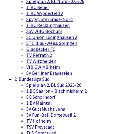
Spielplan 2. BL Nord 2025/26
1. BC Beuel
1. BC Wipperfeld 2
Spvgg. Sterkrade-Nord
1. BC Recklinghausen
SSV WBG Bochum
SC Union Lüdinghausen 2
STC Blau-Weiss Solingen
Gladbecker FC
TV Refrath 2
TV Witzhelden
VfB GW Mülheim
SV Berliner Brauereien
2. Bundesliga Süd
Spielplan 2. BL Süd 2025/26
1.BC Saarbr. – Bischmisheim 2
SG Schorndorf
1.BV Maintal
SV GutsMuths Jena
SV Fun-Ball Dortelweil 2
TV Hofheim
TSV Freystadt
TuS Geretsried