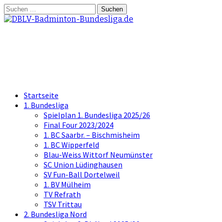
Springe
Suchen
zum
nach:
Inhalt
DBLV-Badminton-Bundesliga.d
die offizielle Seite der Badminton Bundes
Startseite
1. Bundesliga
Spielplan 1. Bundesliga 2025/26
Final Four 2023/2024
1. BC Saarbr. – Bischmisheim
1. BC Wipperfeld
Blau-Weiss Wittorf Neumünster
SC Union Lüdinghausen
SV Fun-Ball Dortelweil
1. BV Mülheim
TV Refrath
TSV Trittau
2. Bundesliga Nord