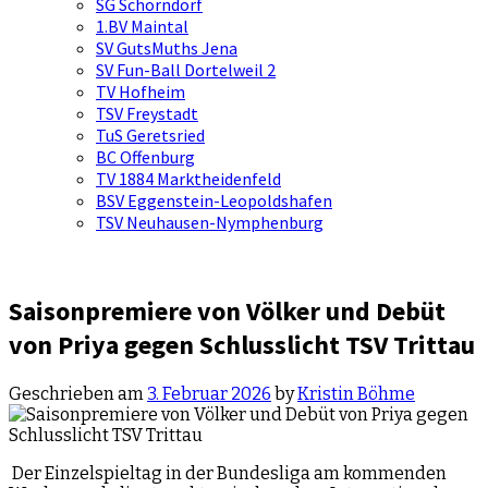
SG Schorndorf
1.BV Maintal
SV GutsMuths Jena
SV Fun-Ball Dortelweil 2
TV Hofheim
TSV Freystadt
TuS Geretsried
BC Offenburg
TV 1884 Marktheidenfeld
BSV Eggenstein-Leopoldshafen
TSV Neuhausen-Nymphenburg
Saisonpremiere von Völker und Debüt
von Priya gegen Schlusslicht TSV Trittau
Geschrieben am
3. Februar 2026
by
Kristin Böhme
Der Einzelspieltag in der Bundesliga am kommenden