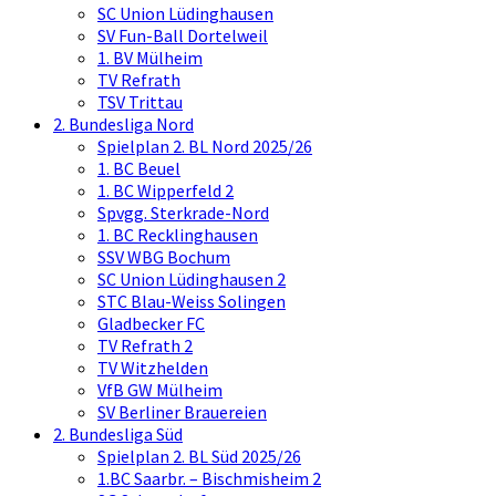
SC Union Lüdinghausen
SV Fun-Ball Dortelweil
1. BV Mülheim
TV Refrath
TSV Trittau
2. Bundesliga Nord
Spielplan 2. BL Nord 2025/26
1. BC Beuel
1. BC Wipperfeld 2
Spvgg. Sterkrade-Nord
1. BC Recklinghausen
SSV WBG Bochum
SC Union Lüdinghausen 2
STC Blau-Weiss Solingen
Gladbecker FC
TV Refrath 2
TV Witzhelden
VfB GW Mülheim
SV Berliner Brauereien
2. Bundesliga Süd
Spielplan 2. BL Süd 2025/26
1.BC Saarbr. – Bischmisheim 2