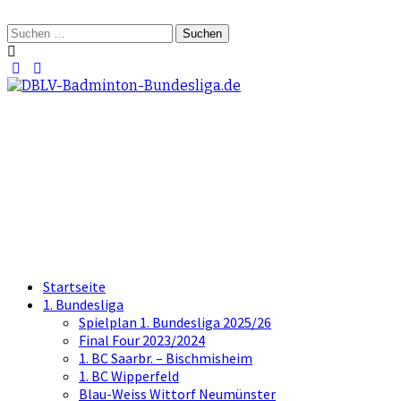
Springe
zum
Suchen
Inhalt
nach:
DBLV-Badminton-
Bundesliga.de
die offizielle Seite der Badminton
Bundesliga
Startseite
1. Bundesliga
Spielplan 1. Bundesliga 2025/26
Final Four 2023/2024
1. BC Saarbr. – Bischmisheim
1. BC Wipperfeld
Blau-Weiss Wittorf Neumünster