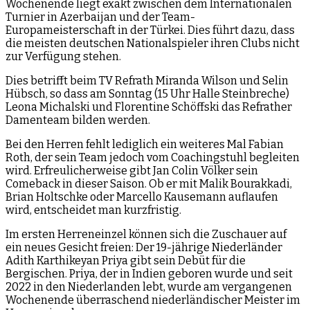
Wochenende liegt exakt zwischen dem Internationalen
Turnier in Azerbaijan und der Team-
Europameisterschaft in der Türkei. Dies führt dazu, dass
die meisten deutschen Nationalspieler ihren Clubs nicht
zur Verfügung stehen.
Dies betrifft beim TV Refrath Miranda Wilson und Selin
Hübsch, so dass am Sonntag (15 Uhr Halle Steinbreche)
Leona Michalski und Florentine Schöffski das Refrather
Damenteam bilden werden.
Bei den Herren fehlt lediglich ein weiteres Mal Fabian
Roth, der sein Team jedoch vom Coachingstuhl begleiten
wird. Erfreulicherweise gibt Jan Colin Völker sein
Comeback in dieser Saison. Ob er mit Malik Bourakkadi,
Brian Holtschke oder Marcello Kausemann auflaufen
wird, entscheidet man kurzfristig.
Im ersten Herreneinzel können sich die Zuschauer auf
ein neues Gesicht freien: Der 19-jährige Niederländer
Adith Karthikeyan Priya gibt sein Debüt für die
Bergischen. Priya, der in Indien geboren wurde und seit
2022 in den Niederlanden lebt, wurde am vergangenen
Wochenende überraschend niederländischer Meister im