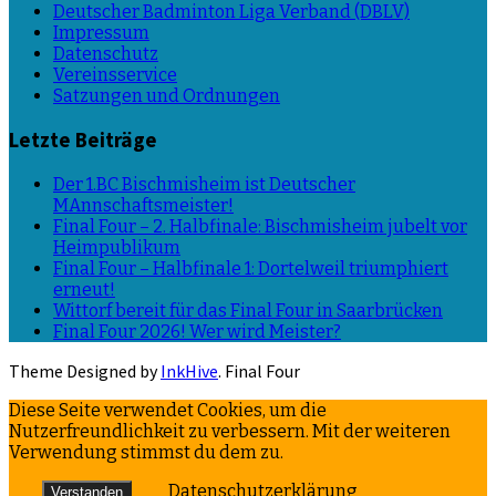
Deutscher Badminton Liga Verband (DBLV)
Impressum
Datenschutz
Vereinsservice
Satzungen und Ordnungen
Letzte Beiträge
Der 1.BC Bischmisheim ist Deutscher
MAnnschaftsmeister!
Final Four – 2. Halbfinale: Bischmisheim jubelt vor
Heimpublikum
Final Four – Halbfinale 1: Dortelweil triumphiert
erneut!
Wittorf bereit für das Final Four in Saarbrücken
Final Four 2026! Wer wird Meister?
Theme Designed by
InkHive
.
Final Four
Diese Seite verwendet Cookies, um die
Nutzerfreundlichkeit zu verbessern. Mit der weiteren
Verwendung stimmst du dem zu.
Datenschutzerklärung
Verstanden