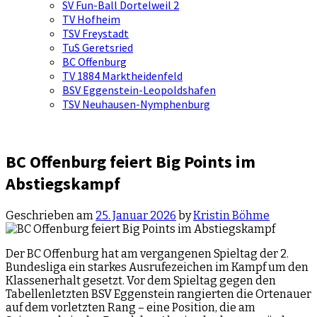
SV Fun-Ball Dortelweil 2
TV Hofheim
TSV Freystadt
TuS Geretsried
BC Offenburg
TV 1884 Marktheidenfeld
BSV Eggenstein-Leopoldshafen
TSV Neuhausen-Nymphenburg
BC Offenburg feiert Big Points im
Abstiegskampf
Geschrieben am
25. Januar 2026
by
Kristin Böhme
Der BC Offenburg hat am vergangenen Spieltag der 2.
Bundesliga ein starkes Ausrufezeichen im Kampf um den
Klassenerhalt gesetzt. Vor dem Spieltag gegen den
Tabellenletzten BSV Eggenstein rangierten die Ortenauer
auf dem vorletzten Rang – eine Position, die am