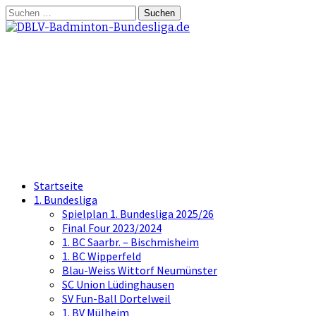
Springe
Suchen
zum
nach:
Inhalt
DBLV-Badminton-
Bundesliga.de
die offizielle Seite der Badminton
Bundesliga
Startseite
1. Bundesliga
Spielplan 1. Bundesliga 2025/26
Final Four 2023/2024
1. BC Saarbr. – Bischmisheim
1. BC Wipperfeld
Blau-Weiss Wittorf Neumünster
SC Union Lüdinghausen
SV Fun-Ball Dortelweil
1. BV Mülheim