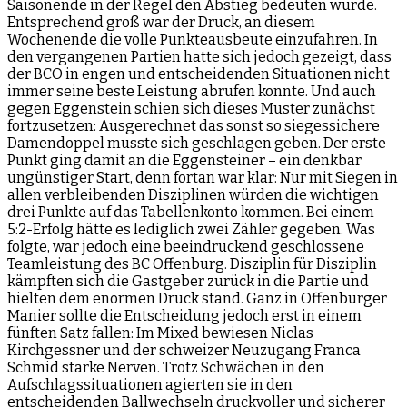
Saisonende in der Regel den Abstieg bedeuten würde.
Entsprechend groß war der Druck, an diesem
Wochenende die volle Punkteausbeute einzufahren. In
den vergangenen Partien hatte sich jedoch gezeigt, dass
der BCO in engen und entscheidenden Situationen nicht
immer seine beste Leistung abrufen konnte. Und auch
gegen Eggenstein schien sich dieses Muster zunächst
fortzusetzen: Ausgerechnet das sonst so siegessichere
Damendoppel musste sich geschlagen geben. Der erste
Punkt ging damit an die Eggensteiner – ein denkbar
ungünstiger Start, denn fortan war klar: Nur mit Siegen in
allen verbleibenden Disziplinen würden die wichtigen
drei Punkte auf das Tabellenkonto kommen. Bei einem
5:2-Erfolg hätte es lediglich zwei Zähler gegeben. Was
folgte, war jedoch eine beeindruckend geschlossene
Teamleistung des BC Offenburg. Disziplin für Disziplin
kämpften sich die Gastgeber zurück in die Partie und
hielten dem enormen Druck stand. Ganz in Offenburger
Manier sollte die Entscheidung jedoch erst in einem
fünften Satz fallen: Im Mixed bewiesen Niclas
Kirchgessner und der schweizer Neuzugang Franca
Schmid starke Nerven. Trotz Schwächen in den
Aufschlagssituationen agierten sie in den
entscheidenden Ballwechseln druckvoller und sicherer