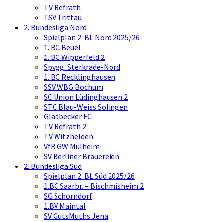
TV Refrath
TSV Trittau
2. Bundesliga Nord
Spielplan 2. BL Nord 2025/26
1. BC Beuel
1. BC Wipperfeld 2
Spvgg. Sterkrade-Nord
1. BC Recklinghausen
SSV WBG Bochum
SC Union Lüdinghausen 2
STC Blau-Weiss Solingen
Gladbecker FC
TV Refrath 2
TV Witzhelden
VfB GW Mülheim
SV Berliner Brauereien
2. Bundesliga Süd
Spielplan 2. BL Süd 2025/26
1.BC Saarbr. – Bischmisheim 2
SG Schorndorf
1.BV Maintal
SV GutsMuths Jena