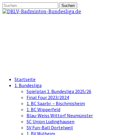
Springe
Suchen
zum
nach:
Inhalt
DBLV-Badminton-
Bundesliga.de
die offizielle Seite der Badminton
Bundesliga
Startseite
1. Bundesliga
Spielplan 1. Bundesliga 2025/26
Final Four 2023/2024
1. BC Saarbr. – Bischmisheim
1. BC Wipperfeld
Blau-Weiss Wittorf Neumünster
SC Union Lüdinghausen
SV Fun-Ball Dortelweil
1. BV Mülheim