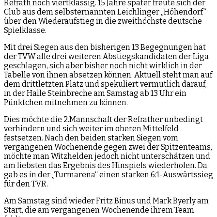
Refrath noch viertklassig. 15 Jahre später freute sich der
Club aus dem selbsternannten Leichlinger „Höhendorf“
über den Wiederaufstieg in die zweithöchste deutsche
Spielklasse.
Mit drei Siegen aus den bisherigen 13 Begegnungen hat
der TVW alle drei weiteren Abstiegskandidaten der Liga
geschlagen, sich aber bisher noch nicht wirklich in der
Tabelle von ihnen absetzen können. Aktuell steht man auf
dem drittletzten Platz und spekuliert vermutlich darauf,
in der Halle Steinbreche am Samstag ab 13 Uhr ein
Pünktchen mitnehmen zu können.
Dies möchte die 2.Mannschaft der Refrather unbedingt
verhindern und sich weiter im oberen Mittelfeld
festsetzen. Nach den beiden starken Siegen vom
vergangenen Wochenende gegen zwei der Spitzenteams,
möchte man Witzhelden jedoch nicht unterschätzen und
am liebsten das Ergebnis des Hinspiels wiederholen. Da
gab es in der „Turmarena“ einen starken 6:1-Auswärtssieg
für den TVR.
Am Samstag sind wieder Fritz Binus und Mark Byerly am
Start, die am vergangenen Wochenende ihrem Team