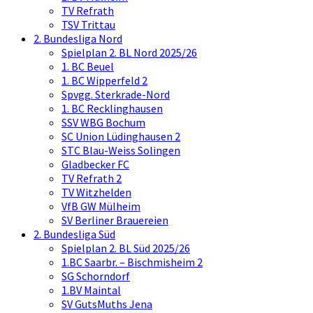
TV Refrath
TSV Trittau
2. Bundesliga Nord
Spielplan 2. BL Nord 2025/26
1. BC Beuel
1. BC Wipperfeld 2
Spvgg. Sterkrade-Nord
1. BC Recklinghausen
SSV WBG Bochum
SC Union Lüdinghausen 2
STC Blau-Weiss Solingen
Gladbecker FC
TV Refrath 2
TV Witzhelden
VfB GW Mülheim
SV Berliner Brauereien
2. Bundesliga Süd
Spielplan 2. BL Süd 2025/26
1.BC Saarbr. – Bischmisheim 2
SG Schorndorf
1.BV Maintal
SV GutsMuths Jena