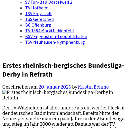
SV Fun-Ball Dortelweil 2
TV Hofheim
TSV Freystadt
TuS Geretsried
BC Offenburg
TV 1884 Marktheidenfeld
BSV Eggenstein-Leopoldshafen
TSV Neuhausen-Nymphenburg
Erstes rheinisch-bergisches Bundesliga-
Derby in Refrath
Geschrieben am
20. Januar 2026
by
Kristin Böhme
Der TV Witzhelden ist alles andere als ein weißer Fleck in
der deutschen Badmintonlandschaft. Bereits Mitte der
Neunziger spielte man ein paar Jahre in der 2.Bundesliga
und stieg im Jahr 2000 wieder ab. Damals war der TV