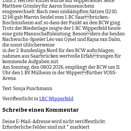
Zum 2. Herren-Einzel wurde auf Wipperfelder Seite
Matthew Grimley für Aaron Sonnenschein
eingewechselt. Nach zwei umkämpften Sätzen (12:10,
12:14) gab Marvin Seidel vom 1. BC Saarbrücken-
Bischmisheim auf, so dass der Punkt an den BCW ging.
Trotz der Niederlage zeigte der 1. BC Wipperfeld heute
eine gute Mannschaftsleistung. Besonders die beiden
Nachwuchs-Spieler Léo van Gysel und Kajsa van Dalm,
die sonst üblicherweise
in der 2. Bundesliga Nord für den BCW aufschlagen,
nahmen aus Saarbrücken wertvolle Erfahrungen für
kommende Aufgaben mit.
Am Sonntag, den 08.02.2026, empfängt der BCW um 11
Uhr den 1. BV Mülheim in der Wipperfürther VOSS-
Arena.
Text: Sonja Puschmann
Veröffentlicht in
1.BC Wipperfeld
Schreibe einen Kommentar
Deine E-Mail-Adresse wird nicht veröffentlicht.
Erforderliche Felder sind mit
*
markiert