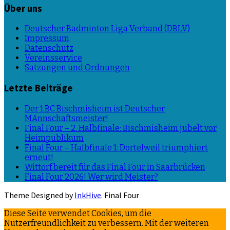
Über uns
Deutscher Badminton Liga Verband (DBLV)
Impressum
Datenschutz
Vereinsservice
Satzungen und Ordnungen
Letzte Beiträge
Der 1.BC Bischmisheim ist Deutscher
MAnnschaftsmeister!
Final Four – 2. Halbfinale: Bischmisheim jubelt vor
Heimpublikum
Final Four – Halbfinale 1: Dortelweil triumphiert
erneut!
Wittorf bereit für das Final Four in Saarbrücken
Final Four 2026! Wer wird Meister?
Theme Designed by
InkHive
.
Final Four
Diese Seite verwendet Cookies, um die
Nutzerfreundlichkeit zu verbessern. Mit der weiteren