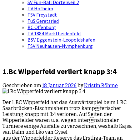
SV Fun-Ball Dortelweil 2
TV Hofheim
TSV Freystadt
TuS Geretsried
BC Offenburg
TV 1884 Marktheidenfeld
BSV Eggenstein-Leopoldshafen
TSV Neuhausen-Nymphenburg
1.Bc Wipperfeld verliert knapp 3:4
Geschrieben am
18. Januar 2026
by
Kristin Böhme
Der 1. BC Wipperfeld hat das Auswärtsspiel beim 1. BC
Saarbrücken-Bischmisheim trotz kämpferischer
Leistung knapp mit 3:4 verloren. Auf Seiten der
Wipperfelder waren u. a. wegen internationaler
Turniere einige Ausfälle zu verzeichnen, weshalb Kajsa
van Dalm und Léo van Gysel
aus der Wipperfelder Reserve das Erstliga-Team an