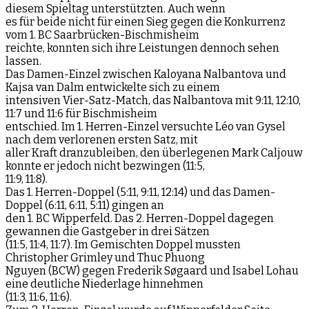
diesem Spieltag unterstützten. Auch wenn
es für beide nicht für einen Sieg gegen die Konkurrenz
vom 1. BC Saarbrücken-Bischmisheim
reichte, konnten sich ihre Leistungen dennoch sehen
lassen.
Das Damen-Einzel zwischen Kaloyana Nalbantova und
Kajsa van Dalm entwickelte sich zu einem
intensiven Vier-Satz-Match, das Nalbantova mit 9:11, 12:10,
11:7 und 11:6 für Bischmisheim
entschied. Im 1. Herren-Einzel versuchte Léo van Gysel
nach dem verlorenen ersten Satz, mit
aller Kraft dranzubleiben, den überlegenen Mark Caljouw
konnte er jedoch nicht bezwingen (11:5,
11:9, 11:8).
Das 1. Herren-Doppel (5:11, 9:11, 12:14) und das Damen-
Doppel (6:11, 6:11, 5:11) gingen an
den 1. BC Wipperfeld. Das 2. Herren-Doppel dagegen
gewannen die Gastgeber in drei Sätzen
(11:5, 11:4, 11:7). Im Gemischten Doppel mussten
Christopher Grimley und Thuc Phuong
Nguyen (BCW) gegen Frederik Søgaard und Isabel Lohau
eine deutliche Niederlage hinnehmen
(11:3, 11:6, 11:6).