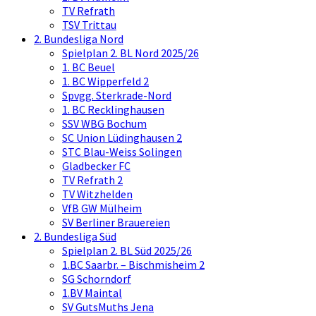
TV Refrath
TSV Trittau
2. Bundesliga Nord
Spielplan 2. BL Nord 2025/26
1. BC Beuel
1. BC Wipperfeld 2
Spvgg. Sterkrade-Nord
1. BC Recklinghausen
SSV WBG Bochum
SC Union Lüdinghausen 2
STC Blau-Weiss Solingen
Gladbecker FC
TV Refrath 2
TV Witzhelden
VfB GW Mülheim
SV Berliner Brauereien
2. Bundesliga Süd
Spielplan 2. BL Süd 2025/26
1.BC Saarbr. – Bischmisheim 2
SG Schorndorf
1.BV Maintal
SV GutsMuths Jena