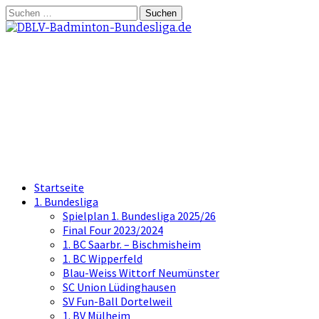
Springe
Suchen
zum
nach:
Inhalt
DBLV-Badminton-
Bundesliga.de
die offizielle Seite der Badminton
Bundesliga
Startseite
1. Bundesliga
Spielplan 1. Bundesliga 2025/26
Final Four 2023/2024
1. BC Saarbr. – Bischmisheim
1. BC Wipperfeld
Blau-Weiss Wittorf Neumünster
SC Union Lüdinghausen
SV Fun-Ball Dortelweil
1. BV Mülheim