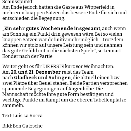
Schlusspunkt.
Am Ende jedoch hatten die Gäste aus Wipperfeld in
mehreren knappen Sätzen das bessere Ende für sich und
entschieden die Begegnung.
„
Ein sehr gutes Wochenende insgesamt
, auch wenn
am Sonntag ein Punkt drin gewesen wäre. Bei so vielen
knappen Sätzen war definitiv mehr möglich – trotzdem
können wir stolz auf unsere Leistung sein und nehmen
das gute Gefühl mit in die nächsten Spiele“, so Lennart
Konder nach der Partie.
Weiter geht es für DIE ERSTE kurz vor Weihnachten:
Am
20. und 21. Dezember
reist das Team
nach
Gladbeck und Solingen
, die aktuell einen bzw.
zwei Plätze über Beuel stehen. Beide Partien versprechen
spannende Begegnungen auf Augenhöhe. Die
Mannschaft möchte ihre gute Form bestätigen und
wichtige Punkte im Kampf um die oberen Tabellenplätze
sammeln.
Text: Luis La Rocca
Bild: Ben Gatzsche