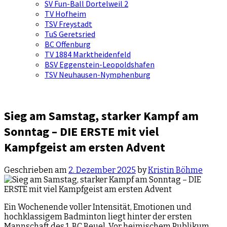
SV Fun-Ball Dortelweil 2
TV Hofheim
TSV Freystadt
TuS Geretsried
BC Offenburg
TV 1884 Marktheidenfeld
BSV Eggenstein-Leopoldshafen
TSV Neuhausen-Nymphenburg
Sieg am Samstag, starker Kampf am
Sonntag – DIE ERSTE mit viel
Kampfgeist am ersten Advent
Geschrieben am
2. Dezember 2025
by
Kristin Böhme
Ein Wochenende voller Intensität, Emotionen und
hochklassigem Badminton liegt hinter der ersten
Mannschaft des 1. BC Beuel. Vor heimischem Publikum