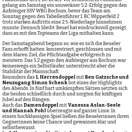
gelang am Samstag ein souveräner 5:2-Erfolg gegen den
Aufsteiger SSV WBG Bochum, bevor das Team am
Sonntag gegen den Tabellenführer 1. BC Wipperfeld 2
trotz starken Auftritts eine 2:5-Niederlage hinnehmen
musste. Dennoch bleibt: Beuel hat eindrucksvoll gezeigt,
dass es mit den Topteams der Liga mithalten kann.
Der Samstagabend begann so, wie es sich die Beueler
Fans erhofft hatten: konzentriert, geschlossen und mit
dem klaren Ziel, die Pflichtaufgabe erfolgreich zu
meistern. Das 5:2 gegen den Aufsteiger aus Bochum war
keineswegs ein Selbstläufer, unterstreicht aber die
Stabilität der Mannschaft.
Besonders das
1. Herrendoppel
mit
Ben Gatzsche und
Neuzugang Simon Schenk
bot eines der Highlights
des Abends. In fünf hart umkämpften Sätzen setzten sich
die beiden schließlich durch und sorgten für kräftigen
Jubel auf den Rängen.
Auch das
Damendoppel
mit
Vanessa Aslan-Seele
und Hannah Pohl
überzeugte auf ganzer Linie. In
einem hochklassigen Spiel ließen die Beuelerinnen ihren
Gegnerinnen keine Chance und gewannen klar und
selbstbewusst.