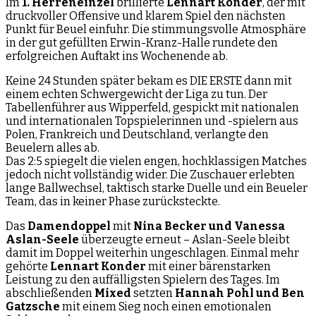
Im
1. Herreneinzel
brillierte
Lennart Konder
, der mit
druckvoller Offensive und klarem Spiel den nächsten
Punkt für Beuel einfuhr. Die stimmungsvolle Atmosphäre
in der gut gefüllten Erwin-Kranz-Halle rundete den
erfolgreichen Auftakt ins Wochenende ab.
Keine 24 Stunden später bekam es DIE ERSTE dann mit
einem echten Schwergewicht der Liga zu tun. Der
Tabellenführer aus Wipperfeld, gespickt mit nationalen
und internationalen Topspielerinnen und -spielern aus
Polen, Frankreich und Deutschland, verlangte den
Beuelern alles ab.
Das 2:5 spiegelt die vielen engen, hochklassigen Matches
jedoch nicht vollständig wider. Die Zuschauer erlebten
lange Ballwechsel, taktisch starke Duelle und ein Beueler
Team, das in keiner Phase zurücksteckte.
Das
Damendoppel
mit
Nina Becker und Vanessa
Aslan-Seele
überzeugte erneut – Aslan-Seele bleibt
damit im Doppel weiterhin ungeschlagen. Einmal mehr
gehörte
Lennart Konder
mit einer bärenstarken
Leistung zu den auffälligsten Spielern des Tages. Im
abschließenden
Mixed
setzten
Hannah Pohl und Ben
Gatzsche
mit einem Sieg noch einen emotionalen