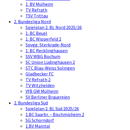
1. BV Mülheim
TV Refrath
TSV Trittau
2. Bundesliga Nord
Spielplan 2. BL Nord 2025/26
1. BC Beuel
1. BC Wipperfeld 2
Spvgg. Sterkrade-Nord
1. BC Recklinghausen
SSV WBG Bochum
SC Union Lüdinghausen 2
STC Blau-Weiss Solingen
Gladbecker FC
TV Refrath 2
TV Witzhelden
VfB GW Mülheim
SV Berliner Brauereien
2. Bundesliga Süd
Spielplan 2. BL Süd 2025/26
1.BC Saarbr. – Bischmisheim 2
SG Schorndorf
1.BV Maintal