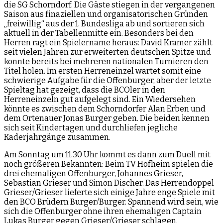
die SG Schorndorf. Die Gäste stiegen in der vergangenen
Saison aus finaziellen und organisatorischen Gründen
„freiwillig“ aus der 1. Bundesliga ab und sortieren sich
aktuell in der Tabellenmitte ein. Besonders bei den
Herren ragt ein Spielername heraus: David Kramer zählt
seit vielen Jahren zur erweiterten deutschen Spitze und
konnte bereits bei mehreren nationalen Turnieren den
Titel holen. Im ersten Herreneinzel wartet somit eine
schwierige Aufgabe für die Offenburger, aber der letzte
Spieltag hat gezeigt, dass die BCOler in den
Herreneinzeln gut aufgelegt sind. Ein Wiedersehen
könnte es zwischen dem Schorndorfer Alan Erben und
dem Ortenauer Jonas Burger geben. Die beiden kennen
sich seit Kindertagen und durchliefen jegliche
Kaderjahrgänge zusammen.
Am Sonntag um 11.30 Uhr kommt es dann zum Duell mit
noch größeren Bekannten: Beim TV Hofheim spielen die
drei ehemaligen Offenburger, Johannes Grieser,
Sebastian Grieser und Simon Discher. Das Herrendoppel
Grieser/Grieser lieferte sich einige Jahre enge Spiele mit
den BCO Brüdern Burger/Burger. Spannend wird sein, wie
sich die Offenburger ohne ihren ehemaligen Captain
Lukas Burger gegen Grieser/Grieser schlagen.