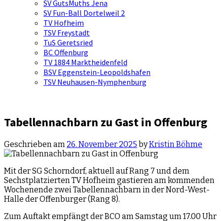
SV GutsMuths Jena
SV Fun-Ball Dortelweil 2
TV Hofheim
TSV Freystadt
TuS Geretsried
BC Offenburg
TV 1884 Marktheidenfeld
BSV Eggenstein-Leopoldshafen
TSV Neuhausen-Nymphenburg
Tabellennachbarn zu Gast in Offenburg
Geschrieben am
26. November 2025
by
Kristin Böhme
Mit der SG Schorndorf, aktuell auf Rang 7 und dem
Sechstplatzierten TV Hofheim gastieren am kommenden
Wochenende zwei Tabellennachbarn in der Nord-West-
Halle der Offenburger (Rang 8).
Zum Auftakt empfängt der BCO am Samstag um 17.00 Uhr