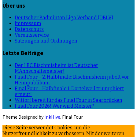
Über uns
Deutscher Badminton Liga Verband (DBLV)
Impressum
Datenschutz
Vereinsservice
Satzungen und Ordnungen
Letzte Beiträge
Der 1.BC Bischmisheim ist Deutscher
MAnnschaftsmeister!
Final Four – 2. Halbfinale: Bischmisheim jubelt vor
Heimpublikum
Final Four – Halbfinale 1: Dortelweil triumphiert
erneut!
Wittorf bereit für das Final Four in Saarbrücken
Final Four 2026! Wer wird Meister?
Theme Designed by
InkHive
.
Final Four
Diese Seite verwendet Cookies, um die
Nutzerfreundlichkeit zu verbessern. Mit der weiteren