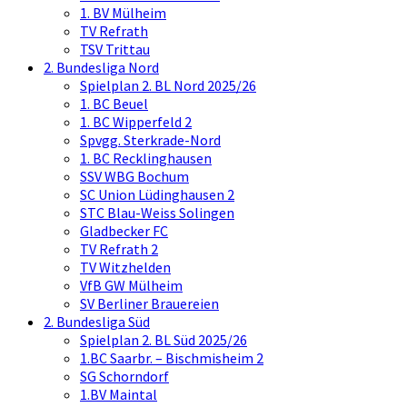
1. BV Mülheim
TV Refrath
TSV Trittau
2. Bundesliga Nord
Spielplan 2. BL Nord 2025/26
1. BC Beuel
1. BC Wipperfeld 2
Spvgg. Sterkrade-Nord
1. BC Recklinghausen
SSV WBG Bochum
SC Union Lüdinghausen 2
STC Blau-Weiss Solingen
Gladbecker FC
TV Refrath 2
TV Witzhelden
VfB GW Mülheim
SV Berliner Brauereien
2. Bundesliga Süd
Spielplan 2. BL Süd 2025/26
1.BC Saarbr. – Bischmisheim 2
SG Schorndorf
1.BV Maintal