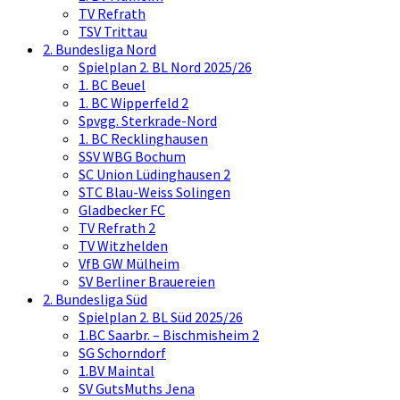
TV Refrath
TSV Trittau
2. Bundesliga Nord
Spielplan 2. BL Nord 2025/26
1. BC Beuel
1. BC Wipperfeld 2
Spvgg. Sterkrade-Nord
1. BC Recklinghausen
SSV WBG Bochum
SC Union Lüdinghausen 2
STC Blau-Weiss Solingen
Gladbecker FC
TV Refrath 2
TV Witzhelden
VfB GW Mülheim
SV Berliner Brauereien
2. Bundesliga Süd
Spielplan 2. BL Süd 2025/26
1.BC Saarbr. – Bischmisheim 2
SG Schorndorf
1.BV Maintal
SV GutsMuths Jena