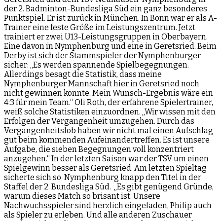
der 2. Badminton-Bundesliga Süd ein ganz besonderes
Punktspiel. Er ist zurück in München. In Bonn war er als A-
Trainer eine feste Größe im Leistungszentrum. Jetzt
trainiert er zwei U13-Leistungsgruppen in Oberbayern.
Eine davon in Nymphenburg und eine in Geretsried. Beim
Derby ist sich der Stammspieler der Nymphenburger
sicher: „Es werden spannende Spielbegegnungen.
Allerdings besagt die Statistik, dass meine
Nymphenburger Mannschaft hier in Geretsried noch
nicht gewinnen konnte. Mein Wunsch-Ergebnis wäre ein
4:3 für mein Team.“ Oli Roth, der erfahrene Spielertrainer,
weiß solche Statistiken einzuordnen. „Wir wissen mit den
Erfolgen der Vergangenheit umzugehen. Durch das
Vergangenheitslob haben wir nicht mal einen Aufschlag
gut beim kommenden Aufeinandertreffen. Es ist unsere
Aufgabe, die sieben Begegnungen voll konzentriert
anzugehen.“ In der letzten Saison war der TSV um einen
Spielgewinn besser als Geretsried. Am letzten Spieltag
sicherte sich so Nymphenburg knapp den Titel in der
Staffel der 2. Bundesliga Süd. „Es gibt genügend Gründe,
warum dieses Match so brisant ist. Unsere
Nachwuchsspieler sind herzlich eingeladen, Philip auch
als Spieler zu erleben. Und alle anderen Zuschauer