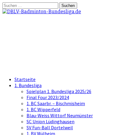
Springe
Suchen
zum
nach:
Inhalt
DBLV-Badminton-
Bundesliga.de
die offizielle Seite der Badminton
Bundesliga
Startseite
1. Bundesliga
Spielplan 1. Bundesliga 2025/26
Final Four 2023/2024
1. BC Saarbr. – Bischmisheim
1. BC Wipperfeld
Blau-Weiss Wittorf Neumünster
SC Union Lüdinghausen
SV Fun-Ball Dortelweil
1. BV Mülheim