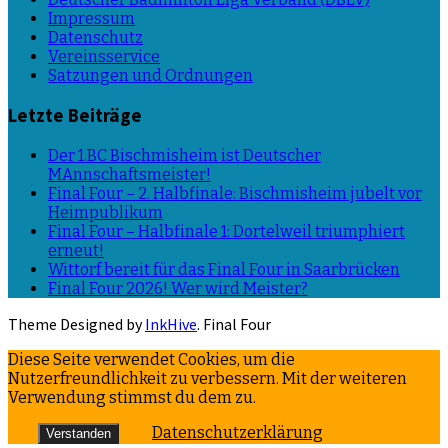
Impressum
Datenschutz
Vereinsservice
Satzungen und Ordnungen
Letzte Beiträge
Der 1.BC Bischmisheim ist Deutscher
MAnnschaftsmeister!
Final Four – 2. Halbfinale: Bischmisheim jubelt vor
Heimpublikum
Final Four – Halbfinale 1: Dortelweil triumphiert
erneut!
Wittorf bereit für das Final Four in Saarbrücken
Final Four 2026! Wer wird Meister?
Theme Designed by
InkHive
.
Final Four
Diese Seite verwendet Cookies, um die
Nutzerfreundlichkeit zu verbessern. Mit der weiteren
Verwendung stimmst du dem zu.
Datenschutzerklärung
Verstanden