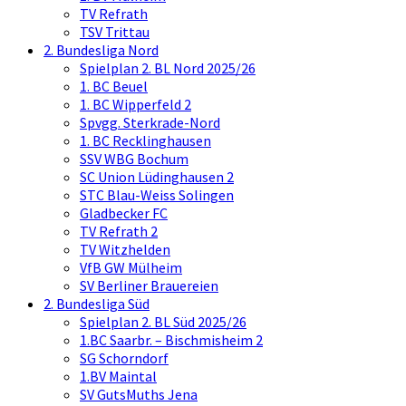
TV Refrath
TSV Trittau
2. Bundesliga Nord
Spielplan 2. BL Nord 2025/26
1. BC Beuel
1. BC Wipperfeld 2
Spvgg. Sterkrade-Nord
1. BC Recklinghausen
SSV WBG Bochum
SC Union Lüdinghausen 2
STC Blau-Weiss Solingen
Gladbecker FC
TV Refrath 2
TV Witzhelden
VfB GW Mülheim
SV Berliner Brauereien
2. Bundesliga Süd
Spielplan 2. BL Süd 2025/26
1.BC Saarbr. – Bischmisheim 2
SG Schorndorf
1.BV Maintal
SV GutsMuths Jena