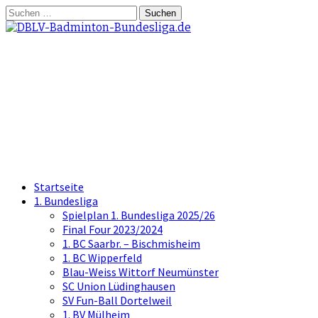
Springe
Suchen
zum
nach:
Inhalt
DBLV-Badminton-
Bundesliga.de
die offizielle Seite der Badminton
Bundesliga
Startseite
1. Bundesliga
Spielplan 1. Bundesliga 2025/26
Final Four 2023/2024
1. BC Saarbr. – Bischmisheim
1. BC Wipperfeld
Blau-Weiss Wittorf Neumünster
SC Union Lüdinghausen
SV Fun-Ball Dortelweil
1. BV Mülheim