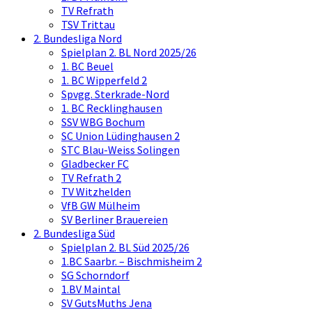
TV Refrath
TSV Trittau
2. Bundesliga Nord
Spielplan 2. BL Nord 2025/26
1. BC Beuel
1. BC Wipperfeld 2
Spvgg. Sterkrade-Nord
1. BC Recklinghausen
SSV WBG Bochum
SC Union Lüdinghausen 2
STC Blau-Weiss Solingen
Gladbecker FC
TV Refrath 2
TV Witzhelden
VfB GW Mülheim
SV Berliner Brauereien
2. Bundesliga Süd
Spielplan 2. BL Süd 2025/26
1.BC Saarbr. – Bischmisheim 2
SG Schorndorf
1.BV Maintal
SV GutsMuths Jena