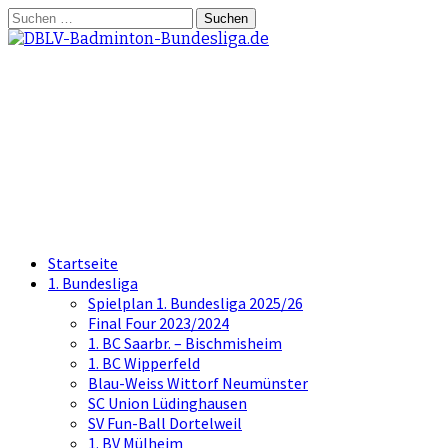
Springe
Suchen
zum
nach:
Inhalt
DBLV-Badminton-
Bundesliga.de
die offizielle Seite der Badminton
Bundesliga
Startseite
1. Bundesliga
Spielplan 1. Bundesliga 2025/26
Final Four 2023/2024
1. BC Saarbr. – Bischmisheim
1. BC Wipperfeld
Blau-Weiss Wittorf Neumünster
SC Union Lüdinghausen
SV Fun-Ball Dortelweil
1. BV Mülheim