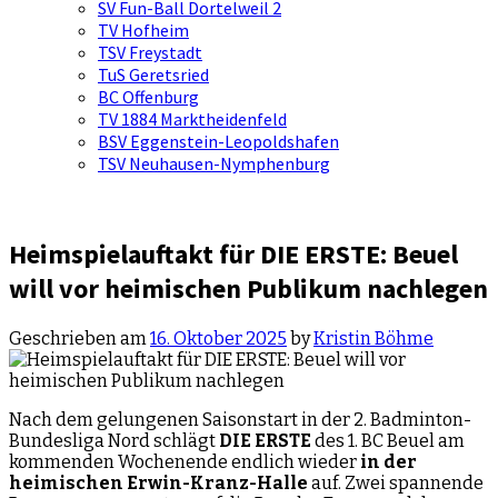
SV Fun-Ball Dortelweil 2
TV Hofheim
TSV Freystadt
TuS Geretsried
BC Offenburg
TV 1884 Marktheidenfeld
BSV Eggenstein-Leopoldshafen
TSV Neuhausen-Nymphenburg
Heimspielauftakt für DIE ERSTE: Beuel
will vor heimischen Publikum nachlegen
Geschrieben am
16. Oktober 2025
by
Kristin Böhme
Nach dem gelungenen Saisonstart in der 2. Badminton-
Bundesliga Nord schlägt
DIE ERSTE
des 1. BC Beuel am
kommenden Wochenende endlich wieder
in der
heimischen Erwin-Kranz-Halle
auf. Zwei spannende