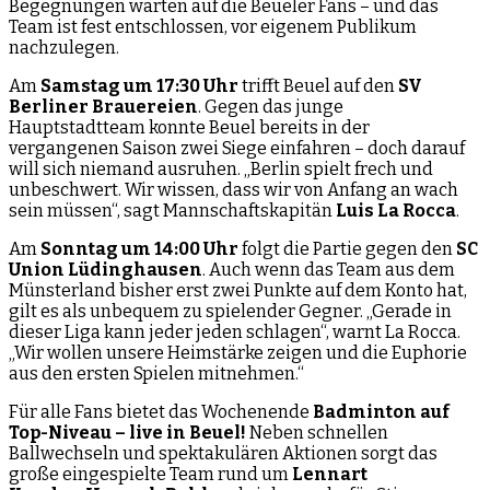
Begegnungen warten auf die Beueler Fans – und das
Team ist fest entschlossen, vor eigenem Publikum
nachzulegen.
Am
Samstag um 17:30 Uhr
trifft Beuel auf den
SV
Berliner Brauereien
. Gegen das junge
Hauptstadtteam konnte Beuel bereits in der
vergangenen Saison zwei Siege einfahren – doch darauf
will sich niemand ausruhen. „Berlin spielt frech und
unbeschwert. Wir wissen, dass wir von Anfang an wach
sein müssen“, sagt Mannschaftskapitän
Luis La Rocca
.
Am
Sonntag um 14:00 Uhr
folgt die Partie gegen den
SC
Union Lüdinghausen
. Auch wenn das Team aus dem
Münsterland bisher erst zwei Punkte auf dem Konto hat,
gilt es als unbequem zu spielender Gegner. „Gerade in
dieser Liga kann jeder jeden schlagen“, warnt La Rocca.
„Wir wollen unsere Heimstärke zeigen und die Euphorie
aus den ersten Spielen mitnehmen.“
Für alle Fans bietet das Wochenende
Badminton auf
Top-Niveau – live in Beuel!
Neben schnellen
Ballwechseln und spektakulären Aktionen sorgt das
große eingespielte Team rund um
Lennart