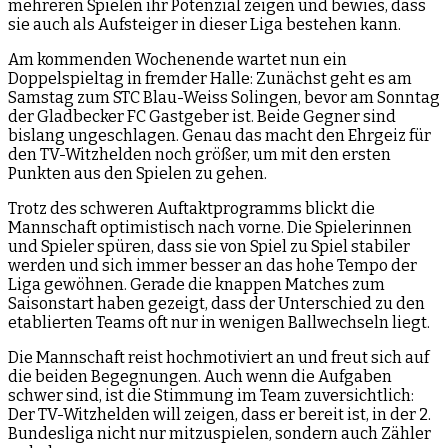
mehreren Spielen ihr Potenzial zeigen und bewies, dass
sie auch als Aufsteiger in dieser Liga bestehen kann.
Am kommenden Wochenende wartet nun ein
Doppelspieltag in fremder Halle: Zunächst geht es am
Samstag zum STC Blau-Weiss Solingen, bevor am Sonntag
der Gladbecker FC Gastgeber ist. Beide Gegner sind
bislang ungeschlagen. Genau das macht den Ehrgeiz für
den TV-Witzhelden noch größer, um mit den ersten
Punkten aus den Spielen zu gehen.
Trotz des schweren Auftaktprogramms blickt die
Mannschaft optimistisch nach vorne. Die Spielerinnen
und Spieler spüren, dass sie von Spiel zu Spiel stabiler
werden und sich immer besser an das hohe Tempo der
Liga gewöhnen. Gerade die knappen Matches zum
Saisonstart haben gezeigt, dass der Unterschied zu den
etablierten Teams oft nur in wenigen Ballwechseln liegt.
Die Mannschaft reist hochmotiviert an und freut sich auf
die beiden Begegnungen. Auch wenn die Aufgaben
schwer sind, ist die Stimmung im Team zuversichtlich:
Der TV-Witzhelden will zeigen, dass er bereit ist, in der 2.
Bundesliga nicht nur mitzuspielen, sondern auch Zähler