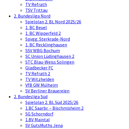
TV Refrath
TSV Trittau
2. Bundesliga Nord
Spielplan 2. BL Nord 2025/26
1. BC Beuel
1. BC Wipperfeld 2
Spvgg. Sterkrade-Nord
1. BC Recklinghausen
SSV WBG Bochum
SC Union Lüdinghausen 2
STC Blau-Weiss Solingen
Gladbecker FC
TV Refrath 2
TV Witzhelden
VfB GW Mülheim
SV Berliner Brauereien
2. Bundesliga Süd
Spielplan 2. BL Süd 2025/26
1.BC Saarbr. – Bischmisheim 2
SG Schorndorf
1.BV Maintal
SV GutsMuths Jena