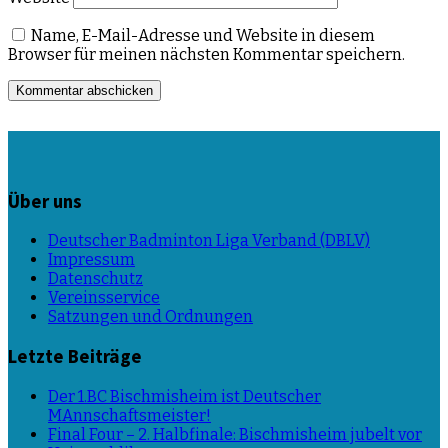
Name, E-Mail-Adresse und Website in diesem
Browser für meinen nächsten Kommentar speichern.
Über uns
Deutscher Badminton Liga Verband (DBLV)
Impressum
Datenschutz
Vereinsservice
Satzungen und Ordnungen
Letzte Beiträge
Der 1.BC Bischmisheim ist Deutscher
MAnnschaftsmeister!
Final Four – 2. Halbfinale: Bischmisheim jubelt vor