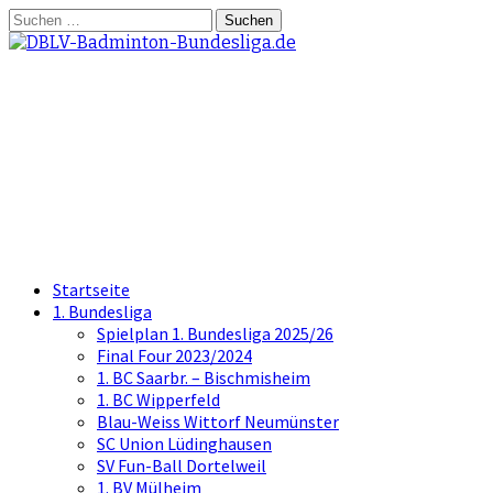
Springe
Suchen
zum
nach:
Inhalt
DBLV-Badminton-
Bundesliga.de
die offizielle Seite der Badminton
Bundesliga
Startseite
1. Bundesliga
Spielplan 1. Bundesliga 2025/26
Final Four 2023/2024
1. BC Saarbr. – Bischmisheim
1. BC Wipperfeld
Blau-Weiss Wittorf Neumünster
SC Union Lüdinghausen
SV Fun-Ball Dortelweil
1. BV Mülheim